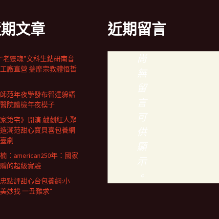
近期文章
近期留言
尚
歲“老靈魂”文科生鉆研南音
工廠直營 揣摩宗教體悟哲
無
留
師范年夜學發布智達躲語
言
醫院體檢年夜模子
可
家第宅》開演 戲劇紅人聚
造潮范甜心寶貝喜包養網
供
臺劇
顯
楠：american250年：國家
示
體的超級實驗
。
忠點評甜心台包養網:小
千美妙找 一丑難求”