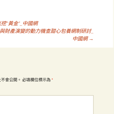
挖“黃金”_中國網
與財產演變的動力機查甜心包養網制研討_
中國網
→
址不會公開。
必填欄位標示為
*