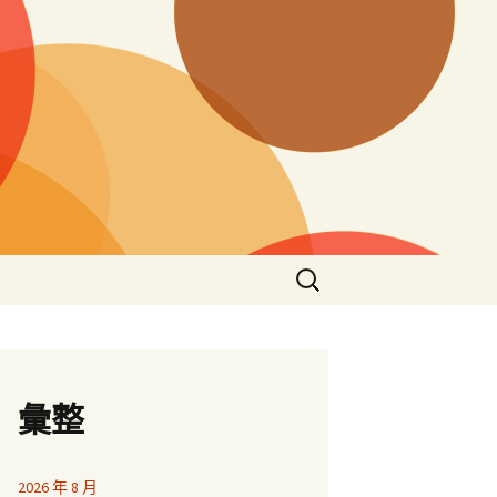
搜
尋
關
鍵
字:
彙整
2026 年 8 月