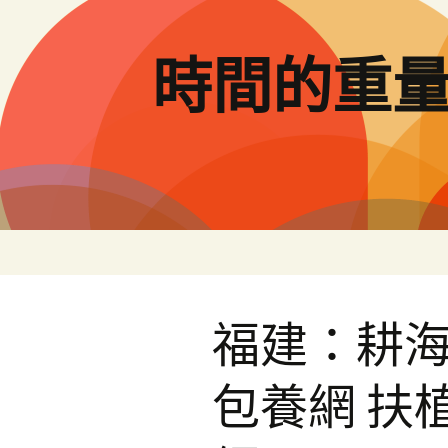
跳
至
主
時間的重
要
內
容
福建：耕
包養網 扶