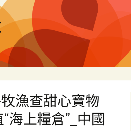
量
海牧漁查甜心寶物
植“海上糧倉”_中國