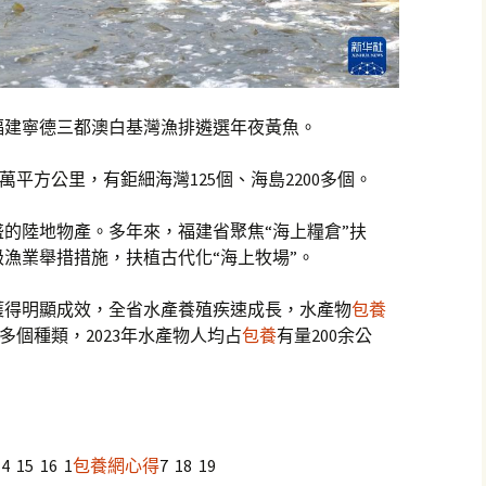
福建寧德三都澳白基灣漁排遴選年夜黃魚。
萬平方公里，有鉅細海灣125個、海島2200多個。
盛的陸地物產。多年來，福建省聚焦“海上糧倉”扶
漁業舉措措施，扶植古代化“海上牧場”。
獲得明顯成效，全省水產養殖疾速成長，水產物
包養
多個種類，2023年水產物人均占
包養
有量200余公
14 15 16 1
包養網心得
7 18 19