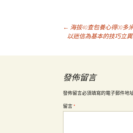
文
←
海拔40查包養心得00多米
以迷信為基本的技巧立異
章
導
發佈留言
覽
發佈留言必須填寫的電子郵件地
留言
*