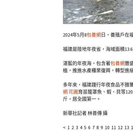
2024年5月8
包養網
日，養殖戶在
福建是陸地年夜省，海域面積13.6
湛藍的年夜海，包含著
包養網
豐
植，推進水產種業復興，轉型進級
多年來，福建踐行年夜食品不雅
網 花圃
育苗籠罩魚、蝦、貝等120
斤，居全國第一。
新華社記者 林善傳 攝
< 1 2 3 4 5 6 7 8 9 10 11 12 13 