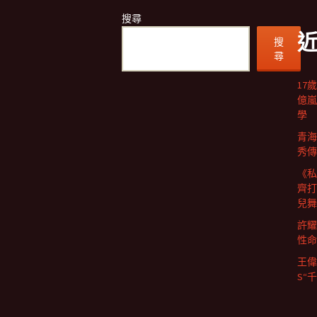
搜尋
搜
尋
17
億嵐
學
青海
秀傳
《私
齊打
兒舞
許耀
性命
王偉
S“