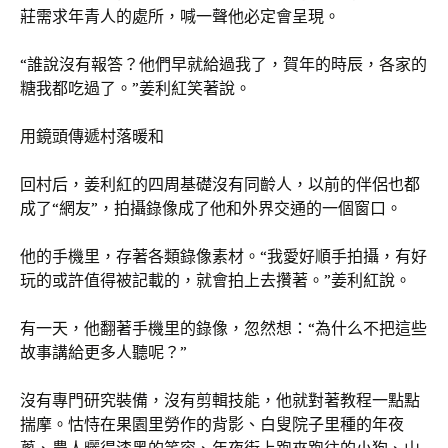
莊需求年青人的處所，喊一聲他必定會呈現。
“誰說沒有報答？他們早就給過我了，賀年的時辰，各家的
糖我都吃過了。”姜利紅笑著說。
用鏡頭傳遞村落暖和
回村后，姜利紅的四周基礎沒有同齡人，以前的伴侶也都
成了“網友”，拍攝錄像成了他和外界交通的一個窗口。
他的手機里，存著各類錄像素材。“我愛好順手拍攝，有好
玩的或許值得被記載的，就會拍上去攢著。”姜利紅說。
有一天，他翻著手機里的錄像，忽然想：“為什么不把這些
故事講給更多人聽呢？”
沒有專門研究裝備，沒有剪輯技能，他就對著教程一點點
揣摩。怙恃在果園里勞作的背影、白叟院子里種的年夜