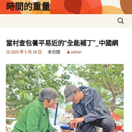
跳
時間的重量
至
主
搜
要
尋
內
關
容
鍵
當村查包養平易近的“全能補丁”_中國網
字:
2025 年 5 月 26 日
未分類
admin