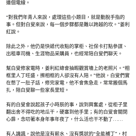
連個電線。
“對我們年青人來說，處理這些小題目，就是動脫手指的
事。但對白叟來說，每一個步驟都是難以跨越的坎。”姜利
紅說。
除此之外，他仍是快遞代收點的掌柜、社保卡打點參謀、
出租車司機、生涯物品采購員，也經常陪白叟們聊天。
幫白叟修家電時，姜利紅總會抽暇觀賞墻上的老照片。“相
框里人丁旺盛，擦相框的人卻沒有人陪。”他說，白叟們實
在憋了一肚子話，修完家電，他不會焦急走，常常搬個馬
扎，陪白叟聊一些家長里短。
有的白叟會說起孩子小時辰的事，說到興奮處，從柜子里
翻出舍不得吃的地瓜干，硬塞到他手里；有的白叟會關閉
心扉，念叨著本身年事年夜了，什么活也干不動了……
有人譏諷，說他是沒有薪水、沒有獎狀的“全能補丁”，村