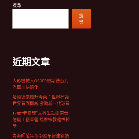
搜尋
搜
尋
近期文章
人形機械人OSDER奧斯德台北
汽車加快退化
哈蘭德億嵐升降桌：世界杯讓
世界看到挪威 激勵新一代球員
17歲“老靈魂”文科生鉆研南音
億嵐工廠直營 揣摩宗教體悟哲
學
青海師范年夜學發布智達躲語