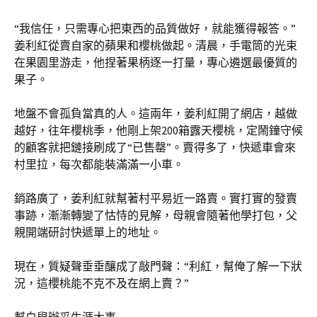
“我信任，只需專心把東西的品質做好，就能獲得報答。”
姜利紅從賣自家的蘋果和櫻桃做起。清晨，手電筒的光束
在果園里游走，他捏著果柄逐一打量，專心遴選最優質的
果子。
地盤不會孤負當真的人。這兩年，姜利紅開了網店，越做
越好，往年櫻桃季，他剛上架200箱露天櫻桃，定鬧鐘守候
的顧客就把鏈接刷成了“已售罄”。賣得多了，快遞車會來
村里拉，每次都能裝滿滿一小車。
銷路廣了，姜利紅就幫著村平易近一路賣。實打實的發賣
事跡，漸漸轉變了怙恃的見解，母親會隨著他學打包，父
親開端研討快遞單上的地址。
現在，質疑聲垂垂釀成了敲門聲：“利紅，幫俺了解一下狀
況，這櫻桃能不克不及在網上賣？”