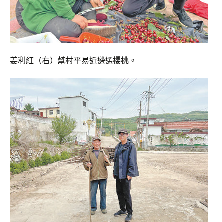
姜利紅（右）幫村平易近遴選櫻桃。