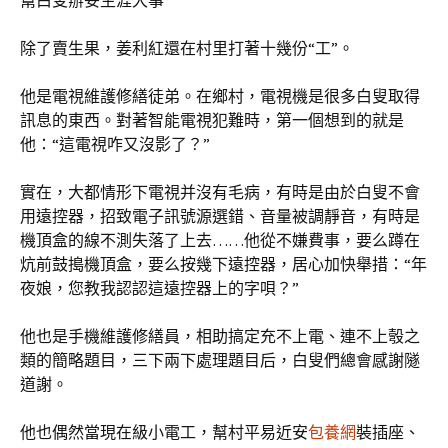
幫白叟辦妥生涯大事
除了賣生果，姜利紅還在村里打著十幾份“工”。
他是電視維護修繕徒弟。在鄉村，電視機是很多白叟取得
訊息的東西。對著智能電視犯難時，第一個想到的就是
他：“這電視咋又沒影了？”
實在，大都情形下電視并沒有毛病，有時是由於白叟不會
用遠控器，招致電子訊號源選錯、音量被調靜音，有時是
機頂盒的線不測失落了上去……他從不嫌費事，要么蹲在
炕前鼓搗機頂盒，要么按幾下遠控器，居心加快舉措：“年
夜娘，您教我認認這遠控器上的字唄？”
他也是手機維護修繕員，相助搞定充不上電、連不上彀之
類的簡略題目，三下兩下處理題目后，白叟們總會感謝隧
道謝。
他也偶然當現在級小電工，幫村平易近安
包養網
裝插座、