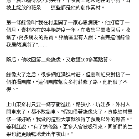
蔥、農人曬得漆黑的笑容、年夜街上跑來跑往的小狗、山
坡上綻放的花朵……這些都是他的創作素材。
第一條錄像叫“我在村里開了一家心思病院”，他打磨了一
個月，素材內在的事務跨度一年，在收集平臺收回后，收
獲了7萬多網友的點贊。評論區里有人說：“看完這個錄像
我居然淚崩了”……
隨后，他收回第二條錄像，又收獲100多萬點贊。
錄像火了之后，很多網紅涌進村莊，但姜利紅只對接了一
個拍攝團隊，“這個團隊幫良多村莊修了路，他們很了不
得。”
上山東夼村只要一條亨衢進出，路狹小，坑洼多，外村人
開車來了，都不敢錯車。“假如借著錄像火了，真能給村里
修一條好路，我做的這些大事就獲得了預期以外的報答。”
姜利紅說，“有了這條路，更多人會被吸引來，同鄉們的生
果也能更順暢地走出年夜山。”