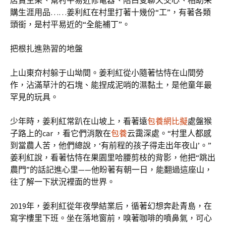
店賣生果、幫村平易近修電器、陪白叟聊天交心、相助采
購生涯用品……姜利紅在村里打著十幾份“工”，有著各類
頭銜，是村平易近的“全能補丁”。
把根扎進熟習的地盤
上山東夼村躲于山坳間。姜利紅從小隨著怙恃在山間勞
作，沾滿草汁的石塊、能捏成泥哨的濕黏土，是他童年最
罕見的玩具。
少年時，姜利紅常趴在山坡上，看著遠
包養網比擬
處盤猴
子路上的car ，看它們消散在
包養
云靄深處。“村里人都感
到當農人苦，他們總說，‘有前程的孩子得走出年夜山’。”
姜利紅說，看著怙恃在果園里哈腰剪枝的背影，他把“跳出
農門”的話記進心里——他盼著有朝一日，能翻過這座山，
往了解一下狀況裡面的世界。
2019年，姜利紅從年夜學結業后，循著幻想奔赴青島，在
寫字樓里下班。坐在落地窗前，嗅著咖啡的噴鼻氣，可心