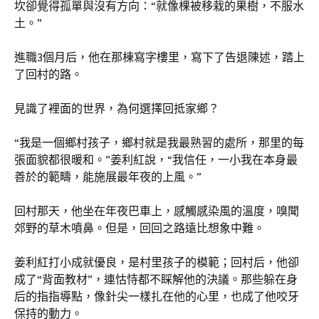
坎卻覺得孤單與沒有方向：“就像棵被移栽的果樹，不服水
土。”
進職3個月后，他在那棟寫字樓里，寫下了告退陳述，踏上
了回村的路。
見識了裡面的世界，為何選擇回抵家鄉？
“我是一個鄉村孩子，鄉村就是我最熟習的處所，那里的每
張面貌都很暖和。”姜利紅說，“我信任，一小我在本身最
善於的範疇，能施展最年夜的上風。”
回村那天，他坐在年夜巴車上，感觸感染風的溫度，嗅聞
郊野的草木噴鼻。但是，回回之路遠比想象中難。
姜利紅打小成就優良，是村里孩子的模範；回村后，他卻
成了“背面教材”，連怙恃都不睬解他的決議。那些躲在身
后的指指導點，像針尖一樣扎在他的心里，也成了他咬牙
保持的動力。