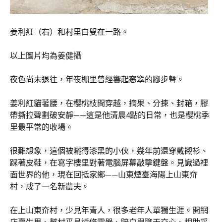
姜利紅（右）和村里白叟在一路。
以上圖片均為姜健攝
夜色尚未退往，年夜棚里曾經響起窸窣的腳步聲。
姜利紅貓著腰，在櫻桃枝間穿越，摘果、分揀、封箱，膠
帶撕拉聲劃破安靜——這是他清晨4點的日常，也是櫻桃季
里最平常的收場。
很難想象，這個被曬得漆黑的小伙，幾年前還穿戴襯衫、
踩著皮鞋，在寫字樓里對著電腦屏幕敲擊鍵盤。見識過裡
面世界的他，現在回抵家鄉——山東煙臺海陽上山東夼
村，成了一名新農夫。
在上山東夼村，少見年青人，很多老年人單獨生涯。開網