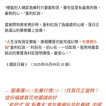
“裡面的人總認為鄉村只要窮和苦，實在這里有最真的情、
最熱的心。”姜利紅說。
當被問到將來預計時，姜利紅指了指遠處的山坡，落日正
給滿山的果樹鍍上金邊。
“人生沒有固定模板，換個賽道也能完成幻想。
包養網比
擬
”姜利紅說，“村莊在，初心在，一切如常。我用地盤里
結出的果實為村莊發明價值，最安心。”
《 國民日報 》（ 2025年05月09日 10 版）
文
←
圖事匯NO.S包養行情159：3月賞花正當時！
這份福建賞花地圖請收好
“老把式”與“新農夫”查包養網站共赴春耕_中國