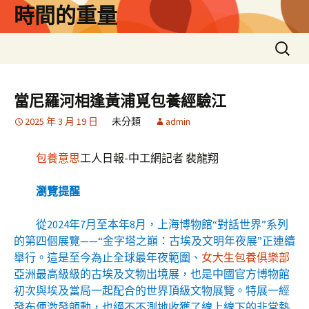
跳
時間的重量
至
主
搜
要
尋
內
關
容
鍵
當尼羅河相逢黃浦覓包養經驗江
字:
2025 年 3 月 19 日
未分類
admin
包養意思
工人日報-中工網記者 裴龍翔
瀏覽提醒
從2024年7月至本年8月，上海博物館“對話世界”系列
的第四個展覽——“金字塔之巔：古埃及文明年夜展”正連續
舉行。這是至今為止全球最年夜範圍、
女大生包養俱樂部
亞洲最高級級的古埃及文物出境展，也是中國官方博物館
初次與埃及當局一起配合的世界頂級文物展覽。特展一經
發布便激發顫動，也絕不不測地收獲了線上線下的非常熱