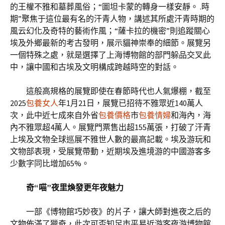
的王權不雅和墓葬風俗；“圖坦卡蒙的轉身一樣安靜。 .時
期”聚焦于這位最有名的汗青人物，講述其所處汗青時期的
風云幻化及奇特的藝術作風；“薩卡拉的機密”則追蹤關心
埃及外鄉最新的考古發明，展示貓神崇奉的細節。展覽另
一個特殊之處，就是選擇了上海博物館的部門躲品交叉此
中，讓中國和古埃及文明構成跨越時空的對話。
這般高規格的展覽即使在春節時代也人氣爆棚，截至
2025
包養女人
年1月21日，展覽已招待不雅眾近140萬人
次，此中近七成來自外省
包養價格
市
包養情婦
和海內，海
內不雅眾超4萬人。展覽門票售出超155萬張，打破了汗青
上埃及文物全球巡展不雅世人數的最高記載。埃及游玩和
文物部表現，受展覽帶動，近期埃及進境游的中國游客多
少數字同比增加65%。
奇“喵”夜里煥發更年夜魅力
一部《博物館巧妙夜》的片子，讓大師對進夜之后的
文物佈滿了獵奇，此次可否知足市平易近游客夜游博物館