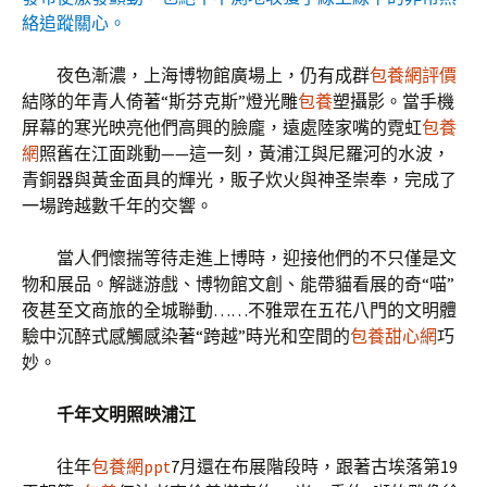
絡追蹤關心。
夜色漸濃，上海博物館廣場上，仍有成群
包養網評價
結隊的年青人倚著“斯芬克斯”燈光雕
包養
塑攝影。當手機
屏幕的寒光映亮他們高興的臉龐，遠處陸家嘴的霓虹
包養
網
照舊在江面跳動——這一刻，黃浦江與尼羅河的水波，
青銅器與黃金面具的輝光，販子炊火與神圣崇奉，完成了
一場跨越數千年的交響。
當人們懷揣等待走進上博時，迎接他們的不只僅是文
物和展品。解謎游戲、博物館文創、能帶貓看展的奇“喵”
夜甚至文商旅的全城聯動……不雅眾在五花八門的文明體
驗中沉醉式感觸感染著“跨越”時光和空間的
包養甜心網
巧
妙。
千年文明照映浦江
往年
包養網ppt
7月還在布展階段時，跟著古埃落第19