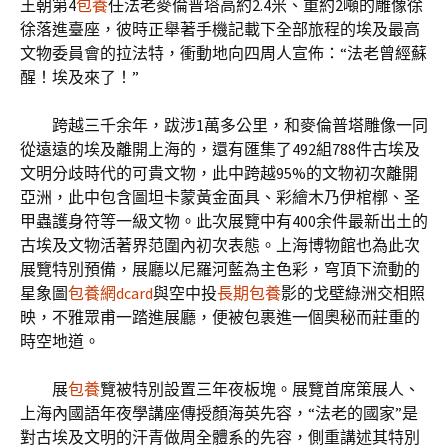
王朝第4
包養
任法老麥倫普塔高約2.4米、重約2噸的雕像徐
徐落進臺座，彼時正舉著手機記載下全部旅程的埃及最高
文物委員會的拉法特，衝動地向四周人宣佈：“法老曾經蘇
醒！埃及來了！”
跨越三千余年，跋涉1萬多公里，和麥倫普塔雕像一同
從遠遠的埃及離開上海的，還有匯集了492組788件古埃及
文明分歧時代的可貴文物，此中跨越95%的文物初次離開
亞洲，此中包含圖坦卡蒙黃金面具、彩繪木乃伊棺槨、圣
甲蟲護身符等一級文物。此次展覽中有400余件最新出土的
古埃及文物活著界范圍內初次表態。上海博物館也為此次
展覽特別預備，展廳以尼羅河藍為主色彩，穹頂下流動的
星象圖
包養網dcard
與空中投
長期包養
影的戈壁綠洲交相照
映，不雅眾甫一踏進展廳，便被包裹進一個奧秘而莊重的
時空地道。
展
包養
覽被特別設置三年夜板塊。展覽首席策展人、
上海內國語年夜學講座傳授顏海英先容，“法老的國家”是
對古埃及文明的汗青做周全體系的先容，側重講述其特別