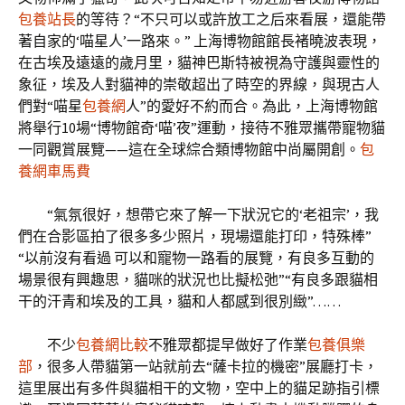
包養站長
的等待？“不只可以或許放工之后來看展，還能帶
著自家的‘喵星人’一路來。” 上海博物館館長褚曉波表現，
在古埃及遠遠的歲月里，貓神巴斯特被視為守護與靈性的
象征，埃及人對貓神的崇敬超出了時空的界線，與現古人
們對“喵星
包養網
人”的愛好不約而合。為此，上海博物館
將舉行10場“博物館奇‘喵’夜”運動，接待不雅眾攜帶寵物貓
一同觀賞展覽——這在全球綜合類博物館中尚屬開創。
包
養網車馬費
“氣氛很好，想帶它來了解一下狀況它的‘老祖宗’，我
們在合影區拍了很多多少照片，現場還能打印，特殊棒”
“以前沒有看過 可以和寵物一路看的展覽，有良多互動的
場景很有興趣思，貓咪的狀況也比擬松弛”“有良多跟貓相
干的汗青和埃及的工具，貓和人都感到很別緻”……
不少
包養網比較
不雅眾都提早做好了作業
包養俱樂
部
，很多人帶貓第一站就前去“薩卡拉的機密”展廳打卡，
這里展出有多件與貓相干的文物，空中上的貓足跡指引標