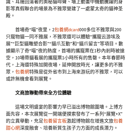
識、耳邊回蕩著的奧秘貓啼聲、墻上動畫中機動騰躍的身
影等真假聯合的場景為不雅眾營建了一處蒙太奇的貓神圣
殿。
首場奇“喵”夜里，2
包養網dcard
000多位不雅眾與200
只寵物貓一同不雅展，不雅眾還可以體驗“攜寵云游埃及
展”“巨型貓雕塑合影”“貓爪互動”和“貓爪留言”等項目。數
據顯示了奇“喵”夜的熱度，首場的攜寵票在1秒內剎時被搶
空，10場帶貓看展的攜寵票1小時所有的售罄。本年春節時
代，上海還特殊加開夜場，延伸開放時光，讓更多的不雅
眾，
包養網
特殊是從外省市到上海來游玩的不雅眾，可以
或許無機會看到展覽。
文商旅聯動帶來全方位體驗
這場文明盛宴的影響力早已溢出博物館圍墻。上博方
面先容，本次展覽從一開端便摸索發布了一系列“展覽+X”
的立異舉動，充足
包養留言板
激起博物館在增進文旅
包養
甜心網
深度融會、培養新質生孩子力方面的成長潛力。