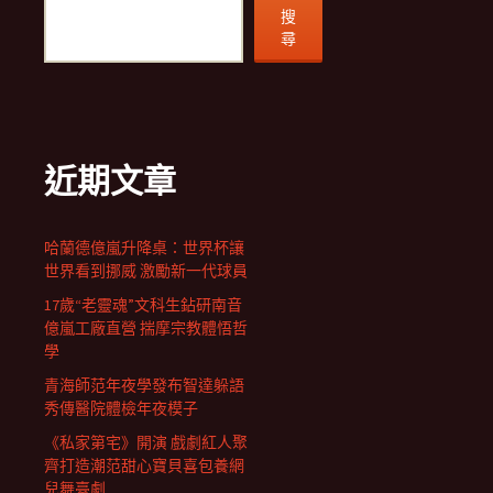
搜
尋
近期文章
哈蘭德億嵐升降桌：世界杯讓
世界看到挪威 激勵新一代球員
17歲“老靈魂”文科生鉆研南音
億嵐工廠直營 揣摩宗教體悟哲
學
青海師范年夜學發布智達躲語
秀傳醫院體檢年夜模子
《私家第宅》開演 戲劇紅人聚
齊打造潮范甜心寶貝喜包養網
兒舞臺劇