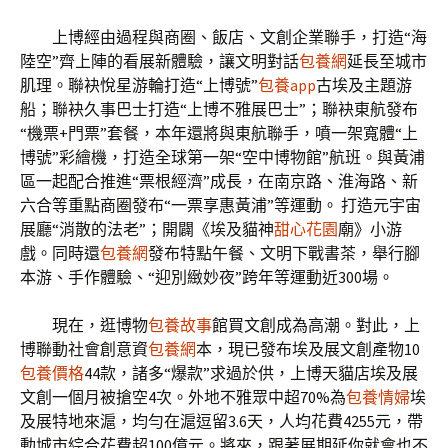
上博經由過程與商圈、飯店、文創企業聯手，打造“海
陸空”齊上陣的看展新體驗，讓文明對話
包養網
延長至城市
肌理。聯袂悅星游輪打造“上博號”
包養app
古埃及主題游
船；聯袂久事巴士打造“上博不雅展巴士”；聯袂東航發布
“機票+門票”套餐，本年還將與東航聯手，噴一架寬體“上
博號”彩繪機，打造全球第一架“空中博物館”航班。與黃浦
區一起配合推進“票根經濟”成長，在南京路、淮海路、新
六合等重點商圈發布“一票享惠黃浦”等運動。 打造元宇宙
展廳“消散的法老”；開闢《埃及貓神
甜心花園
廟》小游
戲。同時還
包養網
發布特點午餐、文明下戰書茶，舉行腳
本游、手作體驗、“迎別緻妙夜”跨年等運動近300場。
現在，逛博物
包養故事
館買文創成為高潮。對此，上
博聯動社會創意資
包養網
本，現已發布埃及展文創產物10
包養價格
44款，諸多“爆款”求過於供，上博天貓店埃及展
文創一個月被搶空4次。外地不雅眾中超70%為
包養情婦
埃
及展特地來滬，均勻在滬逗留3.6天，人均花費4255元，帶
動城市綜合花費超100億元。將來，跟著展期延你就會也不