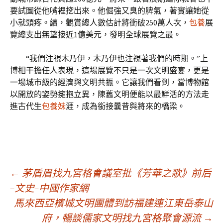
要試圖從他嘴裡挖出來。他倔強又臭的脾氣，著實讓她從
小就頭疼。續，觀賞總人數估計將衝破250萬人次，
包養
展
覽總支出無望接近1億美元，發明全球展覽之最。
“我們注視木乃伊，木乃伊也注視著我們的時期。”上
博相干擔任人表現，這場展覽不只是一次文明盛宴，更是
一場城市級的經濟與文明共振。它讓我們看到，當博物館
以開放的姿勢擁抱立異，陳舊文明便能以最鮮活的方法走
進古代生
包養妹
涯，成為銜接曩昔與將來的橋梁。
文
←
茅盾眉找九宮格會議室批《芳華之歌》前后
–文史–中國作家網
馬來西亞檳城文明團體到訪福建連江東岳泰山
章
府，暢談儒家文明找九宮格聚會源流
→