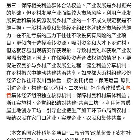
第三，保障相关利益群体合法权益。产业发展是乡村振兴
的基础，但乡村发展产业面临较大市场风险。利用产业发
展资金和集体资源发展乡村产业的一个不成文规定就是不
能亏损，一般村两委和集体经济组织本就缺乏市场经营能
力，在不能亏损的压力下往往不敢投资有风险的产业项
目，更倾向于选择流转资源，吸引资金和人才下乡进村，
但这就容易出现精英俘获现象，导致村民难以获取产业发
展溢出效益。因此，在保障投资者合法权益的情况下，要
促进农民参与乡村产业发展全过程，健全利益分享机制，
在乡村振兴中推动共建共治共享。如成都大雨村组建股份
经济合作社开发川西林盘，按“委托代管、保底运营”原则
引进企业，构建“保底承租、二次分红”社企合作模式和
包
養
集体经济组织独立核算机制，保障村民和村集体利益；
浙江实施村、企党组织结对共建“共富工坊”，利用闲置房
屋土地创办工坊，引导企业把生产加工环节布局到农村，
吸纳农民在家门口就业，实现企业、农民和集体共赢。
（本文系国家社科基金项目“‘三权分置’改革背景下农村社