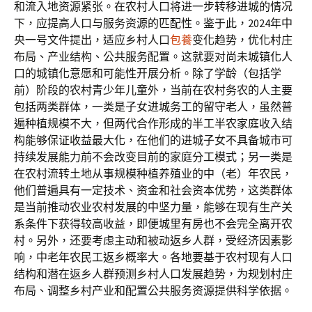
和流入地资源紧张。在农村人口将进一步转移进城的情况
下，应提高人口与服务资源的匹配性。鉴于此，2024年中
央一号文件提出，适应乡村人口
包養
变化趋势，优化村庄
布局、产业结构、公共服务配置。这就要对尚未城镇化人
口的城镇化意愿和可能性开展分析。除了学龄（包括学
前）阶段的农村青少年儿童外，当前在农村务农的人主要
包括两类群体，一类是子女进城务工的留守老人，虽然普
遍种植规模不大，但两代合作形成的半工半农家庭收入结
构能够保证收益最大化，在他们的进城子女不具备城市可
持续发展能力前不会改变目前的家庭分工模式；另一类是
在农村流转土地从事规模种植养殖业的中（老）年农民，
他们普遍具有一定技术、资金和社会资本优势，这类群体
是当前推动农业农村发展的中坚力量，能够在现有生产关
系条件下获得较高收益，即便城里有房也不会完全离开农
村。另外，还要考虑主动和被动返乡人群，受经济因素影
响，中老年农民工返乡概率大。各地要基于农村现有人口
结构和潜在返乡人群预测乡村人口发展趋势，为规划村庄
布局、调整乡村产业和配置公共服务资源提供科学依据。