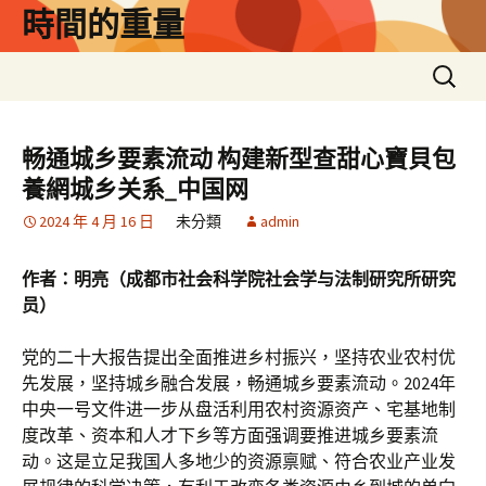
跳
時間的重量
至
主
搜
要
尋
內
關
容
鍵
畅通城乡要素流动 构建新型查甜心寶貝包
字:
養網城乡关系_中国网
2024 年 4 月 16 日
未分類
admin
作者：明亮（成都市社会科学院社会学与法制研究所研究
员）
党的二十大报告提出全面推进乡村振兴，坚持农业农村优
先发展，坚持城乡融合发展，畅通城乡要素流动。2024年
中央一号文件进一步从盘活利用农村资源资产、宅基地制
度改革、资本和人才下乡等方面强调要推进城乡要素流
动。这是立足我国人多地少的资源禀赋、符合农业产业发