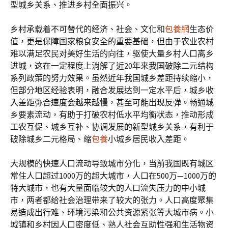
型城乡关系、推进乡村全面振兴。
乡村承载着不可替代的经济、社会、文化和
包養網
生态价
值，更是保障国家粮食安全的重要基础，但由于农业农村
难以满足农民对美好生活的向往，驱使大量乡村人口离乡
进城，这在一定程度上消解了近20年来我国破除二元结构
系列政策的努力效果。虽然近年我国城乡差距持续缩小，
但部分地区经验表明，融合发展达到一定水平后，城乡收
入差距弥合速度会越来越慢，甚至可能出现反弹。畅通城
乡要素流动，有助于打破农村低水平均衡状态，推动形成
工农互促、城乡互补、协调发展的新型城乡关系，有利于
破除城乡二元格局、缩
包養
小城乡居民收入差距。
大规模的快速人口流动导致城市分化，当前我国既有城区
常住人口超过1000万的超大城市，人口在500万—1000万的
特大城市，也有大量面临较大的人口流失压力的中小城
市，两者都给社会治理带来了较大的张力。人口高度聚集
易造成出行难、环境污染和公共资源紧张等大城市病。小
城镇和乡村因人口密度低、熟人社会互助性强和生活物资