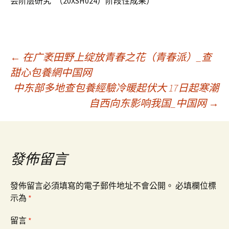
会阶层研究”（20XSH024）阶段性成果）
文
←
在广袤田野上绽放青春之花（青春派）_查
甜心包養網中国网
中东部多地查包養經驗冷暖起伏大 17日起寒潮
章
自西向东影响我国_中国网
→
導
覽
發佈留言
發佈留言必須填寫的電子郵件地址不會公開。
必填欄位標
示為
*
留言
*