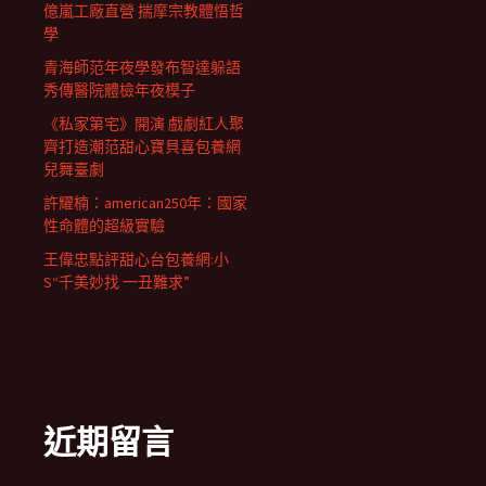
億嵐工廠直營 揣摩宗教體悟哲
學
青海師范年夜學發布智達躲語
秀傳醫院體檢年夜模子
《私家第宅》開演 戲劇紅人聚
齊打造潮范甜心寶貝喜包養網
兒舞臺劇
許耀楠：american250年：國家
性命體的超級實驗
王偉忠點評甜心台包養網:小
S“千美妙找 一丑難求”
近期留言