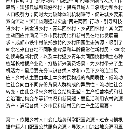
四川省确立了“抓好两端、畅通中间”的城乡融合发展工作
思路，建强县城和建好农村，提高县域人口承载力和乡村
人口吸引力；同时大力破除体制机制障碍，促进城乡要素
双向流动。浙江省则通过实施“两进两回”行动，引导科技
进乡村、资金进乡村，青年回农村、乡贤回农村。其次要
主动回应并满足下乡市民村民化和新村民在地化发展需
求。成都市铁牛村依托独特的乡村田园生态资源，吸引了
60余名来自各地不同职业背景和年龄段常住新村民、300余
名候鸟型新村民，以及本村返乡青年共同围绕柑橘生态种
植延长柑橘产业链，打造新兴消费场景，为乡村带来了生
机活力。最后要充分认识各类人才和市民下乡的连锁反
应。乡村从主要由本土本乡村民构成的高同质性、低流动
性社会向由不同身份背景人群构成的异质性、流动性社会
转变，由此会带来乡村社会结构重塑、生产经营模式和社
会治理结构变革等新情况和新问题，要盘活利用农村资源
资产，满足各类下乡市民和新村民的生产生活需要。
第二，依据乡村人口变化趋势科学配置资源。过去习惯根
据户籍人口配置公共服务资源，导致人口流出地资源闲置