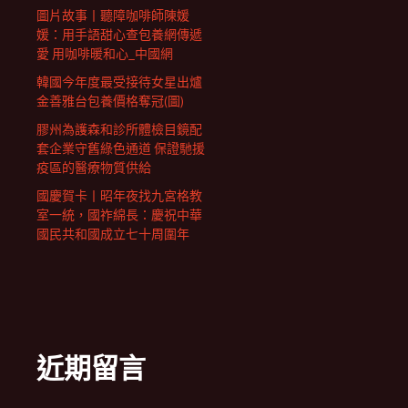
圖片故事丨聽障咖啡師陳媛
媛：用手語甜心查包養網傳遞
愛 用咖啡暖和心_中國網
韓國今年度最受接待女星出爐
金善雅台包養價格奪冠(圖)
膠州為護森和診所體檢目鏡配
套企業守舊綠色通道 保證馳援
疫區的醫療物質供給
國慶賀卡丨昭年夜找九宮格教
室一統，國祚綿長：慶祝中華
國民共和國成立七十周圍年
近期留言