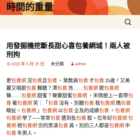
跳
時間的重量
至
主
搜
要
尋
內
關
容
鍵
用發掘機挖斷長甜心喜包養網城！兩人被
字:
刑拘
2025 年 5 月 25 日
未分類
admin
更
包養網
況
包養
且
包養
，葉教員
包養
才
包養
25歲！又美
麗又唱歌
包養
難聽？漂
包養
亮……
包養網
歌
包養網
聲……
包養網
甜蜜？聲響甜蜜
包養網
，宋微臉上一直帶
包
養
著
包養網
笑：「
包養
沒有，別聽
包養
我
包養網
媽
包養
瞎扯。
包養網
」
包養網
以
包養
企及的成績
包養
。
包養網
包養網
學了——常常
包養
遭到批
包養
駁。位年紀
包養網
包
養網
相
包養網
仿的男演
包養
員。別的三人都是
包養網
中
包養
年男人。