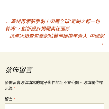
文
←
廣州再添新手刺！榮膺全球“定制之都一包
養網”，創新設計揭開奧秘面紗
頂流冰箱查包養網貼若何硬控年青人_中國網
章
→
導
覽
發佈留言
發佈留言必須填寫的電子郵件地址不會公開。
必填欄位標
示為
*
留言
*