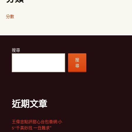
分數
搜尋
搜
尋
近期文章
王偉忠點評甜心台包養網:小
S“千美妙找 一丑難求”