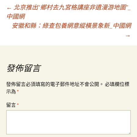
文
←
北京推出“鄉村去九宮格講座非遺漫游地圖”_
中國網
安徽和縣：綠查包養網意縱橫景象新_中國網
章
→
導
覽
發佈留言
發佈留言必須填寫的電子郵件地址不會公開。
必填欄位標
示為
*
留言
*