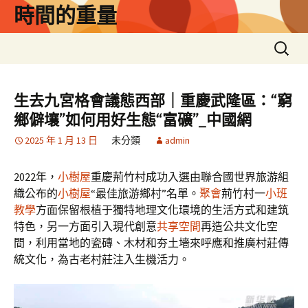
跳
時間的重量
至
主
搜
要
尋
內
關
容
鍵
生去九宮格會議態西部｜重慶武隆區：“窮
字:
鄉僻壤”如何用好生態“富礦”_中國網
2025 年 1 月 13 日
未分類
admin
2022年，
小樹屋
重慶荊竹村成功入選由聯合國世界旅游組
織公布的
小樹屋
“最佳旅游鄉村”名單。
聚會
荊竹村一
小班
教學
方面保留根植于獨特地理文化環境的生活方式和建筑
特色，另一方面引入現代創意
共享空間
再造公共文化空
間，利用當地的瓷磚、木材和夯土墻來呼應和推廣村莊傳
統文化，為古老村莊注入生機活力。