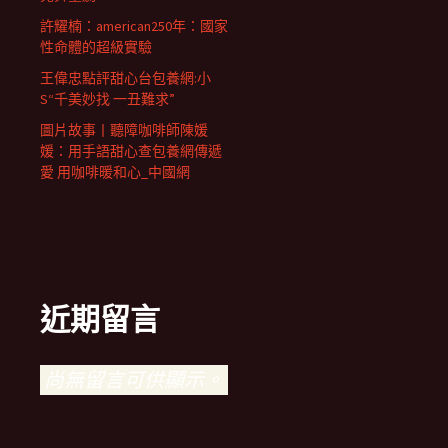
許耀楠：american250年：國家
性命體的超級實驗
王偉忠點評甜心台包養網:小
S“千美妙找 一丑難求”
圖片故事丨聽障咖啡師陳媛
媛：用手語甜心查包養網傳遞
愛 用咖啡暖和心_中國網
近期留言
尚無留言可供顯示。