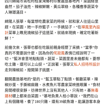
四川綿陽市青松村桂家灣鄉村印象農旅基地內，菜園綠意
盎然。茄子油亮、辣椒鮮嫩、黃瓜翠綠，各種應季蔬菜令
人琳瑯滿目。
綿陽人張華，每當想吃農家菜的時候，就和家人往這山里
趕。在菜園，她一手拎籃子，一手摘茄子，“在
禪風室內設
計
菜單上瞧見燒椒茄子這道菜，就過來現摘，確定吃著新
鮮！”
前幾次來，張華也都在吃飯前親身經歷了采摘。“當季“你
真的不需要說什麼，因為你的
侘寂風
表情已經說明了一
切。”藍沐會意地點點頭。蔬菜，菜園里差未幾都有。要想
吃土雞，還可以上山捉。”正說著，張華又
私人招待所設計
走到辣椒前，撥開葉子挑選。
翻開農旅基地的“是的。”藍玉華點了點頭。餐廳菜單，辣
椒炒蛋、手撕椒麻雞、水煮魚片等農家菜映進眼簾。“食材
房間裡很安靜，彷彿世界上沒有其他人，只有她。基
無毒
建材
礎上都來自菜園。”基地負責人桂小華說，“我們在山
上有個雞場，養了180只雞，還有39畝魚塘，能讓游客本身