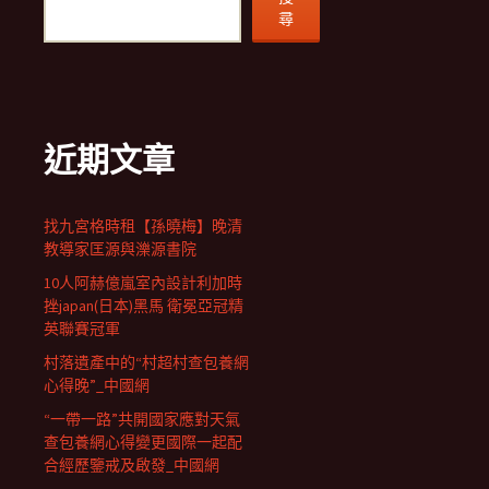
尋
近期文章
找九宮格時租【孫曉梅】晚清
教導家匡源與濼源書院
10人阿赫億嵐室內設計利加時
挫japan(日本)黑馬 衛冕亞冠精
英聯賽冠軍
村落遺產中的“村超村查包養網
心得晚”_中國網
“一帶一路”共開國家應對天氣
查包養網心得變更國際一起配
合經歷鑒戒及啟發_中國網