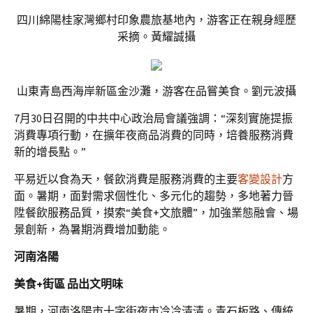
四川綿陽桂家灣鄉村印象農旅基地內，游客正在親身經歷
采摘。黃耀誠攝
山東青島西海岸新區金沙灘，游客在品嘗美食。劉元波攝
7月30日召開的中共中心政治局會議強調：“深刻實施提振
消費專項行動，在擴年夜商品消費的同時，培養服務消費
新的增長點。”
平易近以食為天，餐飲消費是服務消費的主要
客變設計
方
面。暑期，面對需求個性化、多元化的趨勢，多地著力晉
陞餐飲服務品質，摸索“美食+文旅體”，加強業態融會、場
景創新，為暑期消費增加動能。
河南洛陽
美食+街區 品出文明味
暑期，河南洛陽市十字街夜市冷冷清清。青石板路、傳統