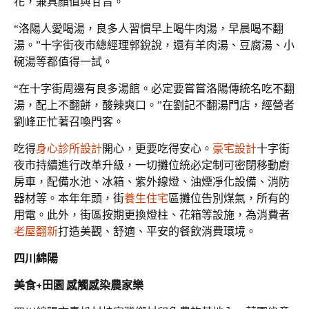
花，兼具顏值與甘旨。
“洛陽人愛喝湯，良多人習慣早上喝牛肉湯，早晨喝不翻
湯。”十字街夜市總經理郭銳說，還有羊肉湯、豆腐湯、小
碗湯等都值得一試。
“在十字街周邊有良多湯館。必定要嘗嘗洛陽傳統名吃不翻
湯，配上不翻餅，酸辣爽口。”在劉記不翻湯門店，經營者
劉峰正忙著召喚門客。
吃得
身心診所設計
開心，更要吃得安心。
豪宅設計
十字街
夜市持續進行改革升級，一切攤位統必定制可密閉移動廚
房車，配備水池、冰箱、紫外線燈、油煙凈化設備、消防
器材等。本年年頭，街
養生住宅
區攤位告別煤氣，所有的
用電。此外，街區按期更換燈柱、花箱等設施，為消費者
老屋翻新
打造美觀、舒適、平安的餐飲消費環境。
四川綿陽
美食+田園 感觸感染農家樂