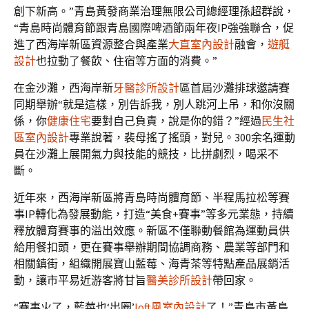
創下新高。”青島黃發商業治理無限公司總經理孫超群說，
“青島時尚體育節跟青島國際啤酒節兩年夜IP強強聯合，促
進了西海岸新區資源整合與產業
大直室內設計
融會，
遊艇
設計
也拉動了餐飲、住宿等方面的消費。”
在金沙灘，西海岸新
牙醫診所設計
區首屆沙灘排球邀請賽
同期舉辦“就是這樣，別告訴我，別人跳河上吊，和你沒關
係，你
健康住宅
要對自己負責，說是你的錯？”經過
民生社
區室內設計
專業說著，裴母搖了搖頭，對兒。300余名運動
員在沙灘上展開氣力與技能的競技，比拼劇烈，喝采不
斷。
近年來，西海岸新區將青島時尚體育節、半程馬拉松等賽
事IP轉化為發展動能，打造“美食+賽事”等多元業態，持續
釋放體育賽事的溢出效應。新區不僅聯動餐館為運動員供
給用餐扣頭，更在賽事舉辦期間協調商務、農業等部門和
相關鎮街，組織開展寶山藍莓、海青茶等特點產品展銷活
動，讓市平易近游客將甘旨
醫美診所設計
帶回家。
“賽事火了，藍莓也‘出圈’
loft風室內設計
了！”青島市黃島