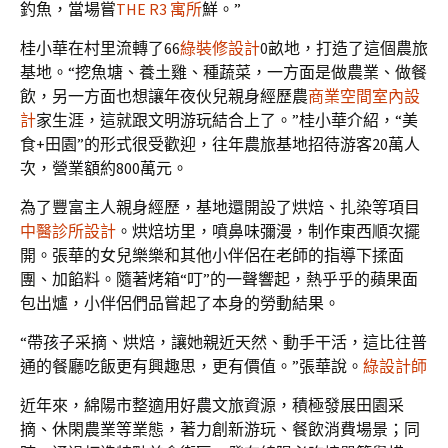
釣魚，當場嘗
THE R3 寓所
鮮。”
桂小華在村里流轉了66
綠裝修設計
0畝地，打造了這個農旅
基地。“挖魚塘、養土雞、種蔬菜，一方面是做農業、做餐
飲，另一方面也想讓年夜伙兒親身經歷農
商業空間室內設
計
家生涯，這就跟文明游玩結合上了。”桂小華介紹，“美
食+田園”的形式很受歡迎，往年農旅基地招待游客20萬人
次，營業額約800萬元。
為了豐富主人親身經歷，基地還開設了烘焙、扎染等項目
中醫診所設計
。烘焙坊里，噴鼻味彌漫，制作東西順次擺
開。張華的女兒樂樂和其他小伴侶在老師的指導下揉面
團、加餡料。隨著烤箱“叮”的一聲響起，熱乎乎的蘋果面
包出爐，小伴侶們品嘗起了本身的勞動結果。
“帶孩子采摘、烘焙，讓她親近天然、動手干活，這比往普
通的餐廳吃飯更有興趣思，更有價值。”張華說。
綠設計師
近年來，綿陽市整適用好農文旅資源，積極發展田園采
摘、休閑農業等業態，著力創新游玩、餐飲消費場景；同