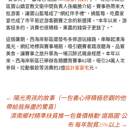
區寶山鎮宣教文衛中間負責人孫繼勝介紹，賽事熱帶來大
批游客，讓寶山藍莓成了“網紅伴手禮”，摘藍莓、吃農家
宴也成了市平易近游客觀賽之余的新選擇，“本年以來，游
客挺多的，消費也很積極，果農的錢袋子更鼓了。”
這個暑期，西海岸新區還發布多條游玩線路，串聯起濱海
風光、網紅地標與賽事場館，吸引觀賽者踏浪聽海、品嘗
美食，讓賽事之旅升華為一場沉醉式親身經歷。本年以
來，西海岸新區已舉辦各類體育賽事62項，吸引24萬人次
參與，拉動餐飲等消費約2億
設計家豪宅
元。
文
←
陽光男孩的故事（一包養心得積極悲觀的他
帶給我無盡的驚喜）
濟南鄉村精準扶貧推一包養價格動“道路圖”公
章
布 每年脫貧25%以上
→