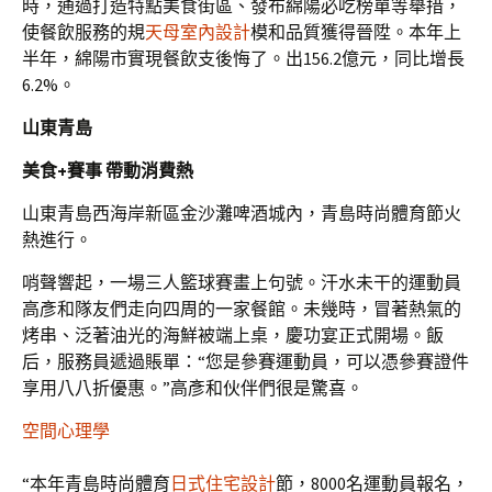
時，通過打造特點美食街區、發布綿陽必吃榜單等舉措，
使餐飲服務的規
天母室內設計
模和品質獲得晉陞。本年上
半年，綿陽市實現餐飲支後悔了。出156.2億元，同比增長
6.2%。
山東青島
美食+賽事 帶動消費熱
山東青島西海岸新區金沙灘啤酒城內，青島時尚體育節火
熱進行。
哨聲響起，一場三人籃球賽畫上句號。汗水未干的運動員
高彥和隊友們走向四周的一家餐館。未幾時，冒著熱氣的
烤串、泛著油光的海鮮被端上桌，慶功宴正式開場。飯
后，服務員遞過賬單：“您是參賽運動員，可以憑參賽證件
享用八八折優惠。”高彥和伙伴們很是驚喜。
空間心理學
“本年青島時尚體育
日式住宅設計
節，8000名運動員報名，