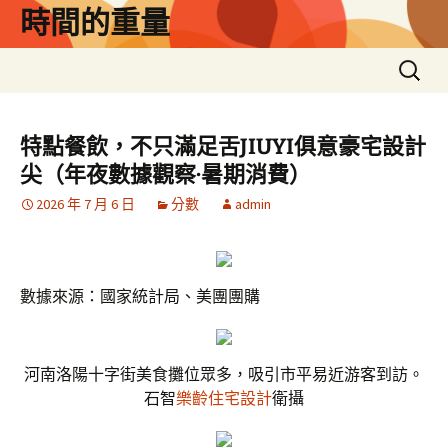
跳
時間的重量
至
主
搜
要
尋
內
關
容
鍵
特點餐飲，不只滿足舌JIUYI俱意豪宅設計
字:
尖（年夜數據觀察·暑期消費）
2026 年 7 月 6 日
分數
admin
數據來源：國家統計局、美團團購
河南洛陽十字街美食攤位眾多，吸引市平易近游客到訪。
石智
樂齡住宅設計
衛攝