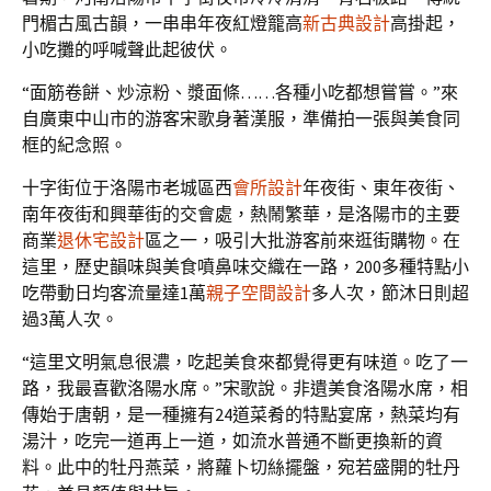
門楣古風古韻，一串串年夜紅燈籠高
新古典設計
高掛起，
小吃攤的呼喊聲此起彼伏。
“面筋卷餅、炒涼粉、漿面條……各種小吃都想嘗嘗。”來
自廣東中山市的游客宋歌身著漢服，準備拍一張與美食同
框的紀念照。
十字街位于洛陽市老城區西
會所設計
年夜街、東年夜街、
南年夜街和興華街的交會處，熱鬧繁華，是洛陽市的主要
商業
退休宅設計
區之一，吸引大批游客前來逛街購物。在
這里，歷史韻味與美食噴鼻味交織在一路，200多種特點小
吃帶動日均客流量達1萬
親子空間設計
多人次，節沐日則超
過3萬人次。
“這里文明氣息很濃，吃起美食來都覺得更有味道。吃了一
路，我最喜歡洛陽水席。”宋歌說。非遺美食洛陽水席，相
傳始于唐朝，是一種擁有24道菜肴的特點宴席，熱菜均有
湯汁，吃完一道再上一道，如流水普通不斷更換新的資
料。此中的牡丹燕菜，將蘿卜切絲擺盤，宛若盛開的牡丹