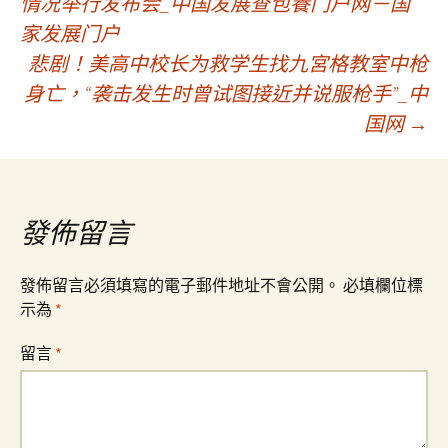
情况举行发布会_中国发展查包養门户网－国
家发展门户
章
悲剧！美高中校长为救学生找九宮格教室中枪
身亡，“袭击发生时曾试图接近并说服枪手”_中
導
国网
→
覽
發佈留言
發佈留言必須填寫的電子郵件地址不會公開。
必填欄位標
示為
*
留言
*