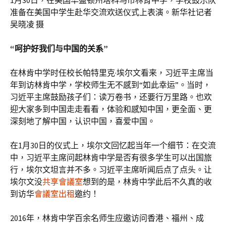
准备在美国中学生赴华交流欢送仪式上表演。新华社记者
吴晓凌 摄
“呵护好我们与中国的关系”
在林肯中学时任校长帕特里克·埃尔文看来，习近平主席当
年到访林肯中学，学校师生无不感到“如此幸运”。当时，
习近平主席鼓励孩子们：读万卷书，还要行万里路。也欢
迎大家多到中国走走看看，体验和感知中国，更全面、更
深刻地了解中国，认识中国，喜爱中国。
在1月30日的仪式上，埃尔文回忆起当年一个细节：在交流
中，习近平主席问起林肯中学是否有很多学生可以出国旅
行，埃尔文坦言并不多。习近平主席听闻后点了点头。让
埃尔文没
共享會議室
想到的是，林肯中学此后不久真的收
到访华
會議室出租
邀约！
2016年，林肯中学百余名师生应邀访问香港、福州、成