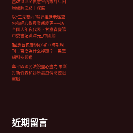
舊改15JIUYI俱意室內設計年困
局破解之路｜深度
以“三元雙向”輪迴推進老區查
包養網心得農業新變更——訪
全國人年夜代表、甘肅省慶陽
市委書記黃澤元_中國網
[回想台包養網心得] IT時期周
刊：百度為什么掉寵？－民眾
網科技頻道
牟平區國民法院盡心盡力 果斷
打新竹森和診所贏疫情防控阻
擊戰
近期留言