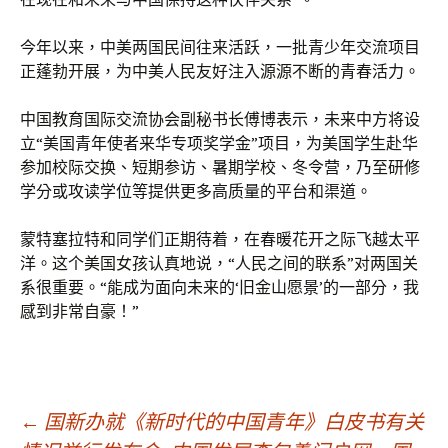
今年以来，中美两国民间往来活跃，一批青少年交流项目
正蓬勃开展，为中美人民友好注入源源不断的青春活力。
中国教育国际交流协会副秘书长傅博表示，未来中方将设
立“美国青年使者来华专项奖学金”项目，为美国学生赴华
参加校际交换、短期参访、暑期学校、冬令营，乃至研修
学分或攻读学位等提供更多高质量的平台和渠道。
蒙特塞拉特和同学们正期待着，在春暖花开之际飞越太平
洋。这个美国女孩认真地说，“人民之间的联系”对两国关
系很重要。“能成为面向未来的‘旧金山愿景’的一部分，我
感到非常自豪！”
文
←
国新办就《新时代的中国青年》白皮书有关