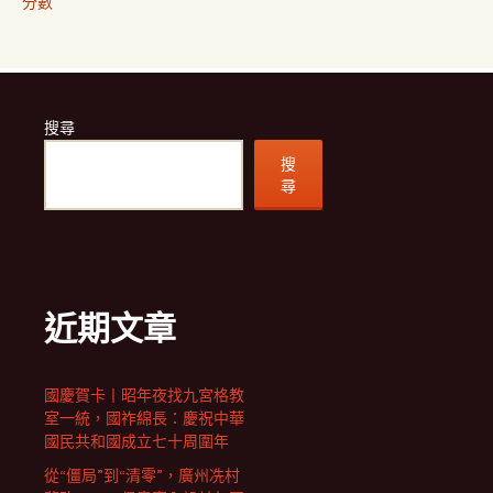
分數
搜尋
搜
尋
近期文章
國慶賀卡丨昭年夜找九宮格教
室一統，國祚綿長：慶祝中華
國民共和國成立七十周圍年
從“僵局”到“清零”，廣州冼村