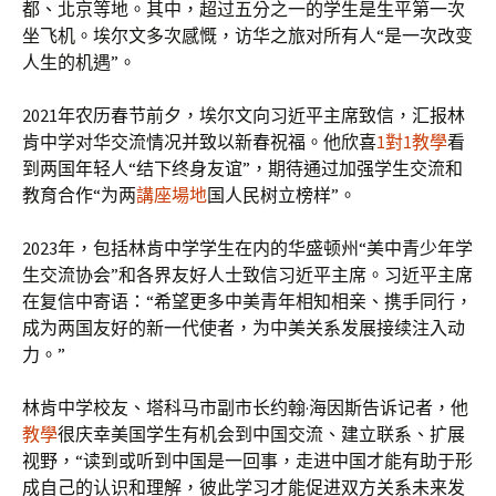
都、北京等地。其中，超过五分之一的学生是生平第一次
坐飞机。埃尔文多次感慨，访华之旅对所有人“是一次改变
人生的机遇”。
2021年农历春节前夕，埃尔文向习近平主席致信，汇报林
肯中学对华交流情况并致以新春祝福。他欣喜
1對1教學
看
到两国年轻人“结下终身友谊”，期待通过加强学生交流和
教育合作“为两
講座場地
国人民树立榜样”。
2023年，包括林肯中学学生在内的华盛顿州“美中青少年学
生交流协会”和各界友好人士致信习近平主席。习近平主席
在复信中寄语：“希望更多中美青年相知相亲、携手同行，
成为两国友好的新一代使者，为中美关系发展接续注入动
力。”
林肯中学校友、塔科马市副市长约翰·海因斯告诉记者，他
教學
很庆幸美国学生有机会到中国交流、建立联系、扩展
视野，“读到或听到中国是一回事，走进中国才能有助于形
成自己的认识和理解，彼此学习才能促进双方关系未来发