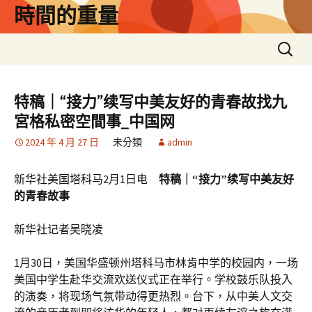
跳
時間的重量
至
主
搜
要
尋
內
關
容
鍵
特稿｜“接力”续写中美友好的青春故找九
字:
宮格私密空間事_中国网
2024 年 4 月 27 日
未分類
admin
新华社美国塔科马2月1日电
特稿｜“接力”续写中美友好
的青春故事
新华社记者吴晓凌
1月30日，美国华盛顿州塔科马市林肯中学的校园内，一场
美国中学生赴华交流欢送仪式正在举行。学校鼓乐队投入
的演奏，将现场气氛带动得更热烈。台下，从中美人文交