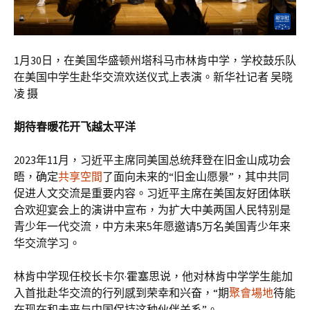
1月30日，在美国华盛顿州塔科马市林肯中学，学校鼓乐队
在美国中学生赴华交流欢送仪式上表演。新华社记者 吴晓
凌 摄
期待春暖花开飞越太平洋
2023年11月，习近平主席同美国总统拜登在旧金山成功会
晤，确定
共享空間
了面向未来的“旧金山愿景”，其中共同
促进人文交流是重要内容。习近平主席在美国友好团体联
合欢迎宴会上的演讲中宣布，为扩大中美两国人民特别是
青少年一代交流，中方未来5年愿邀请5万名美国青少年来
华交流学习。
林肯中学现任校长卡尔·霍塞思说，他对林肯中学学生能加
入首批赴华交流的行列感到荣幸和兴奋，“期
聚會場地
待能
在现在和未来与中国保持这种伙伴关系”。