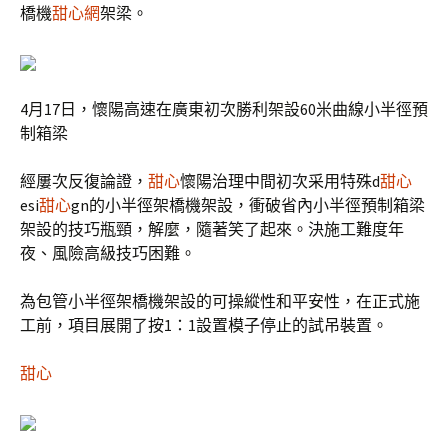
橋機
甜心網
架梁。
4月17日，懷陽高速在廣東初次勝利架設60米曲線小半徑預
制箱梁
經屢次反復論證，
甜心
懷陽治理中間初次采用特殊d
甜心
esi
甜心
gn的小半徑架橋機架設，衝破省內小半徑預制箱梁
架設的技巧瓶頸，解麼，隨著笑了起來。決施工難度年
夜、風險高級技巧困難。
為包管小半徑架橋機架設的可操縱性和平安性，在正式施
工前，項目展開了按1：1設置模子停止的試吊裝置。
甜心