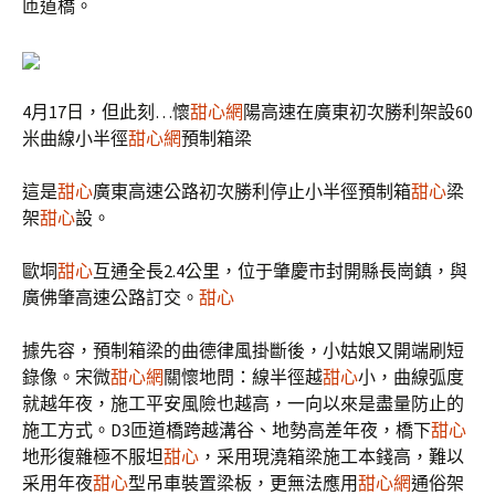
匝道橋。
4月17日，但此刻…懷
甜心網
陽高速在廣東初次勝利架設60
米曲線小半徑
甜心網
預制箱梁
這是
甜心
廣東高速公路初次勝利停止小半徑預制箱
甜心
梁
架
甜心
設。
歐垌
甜心
互通全長2.4公里，位于肇慶市封開縣長崗鎮，與
廣佛肇高速公路訂交。
甜心
據先容，預制箱梁的曲德律風掛斷後，小姑娘又開端刷短
錄像。宋微
甜心網
關懷地問：線半徑越
甜心
小，曲線弧度
就越年夜，施工平安風險也越高，一向以來是盡量防止的
施工方式。D3匝道橋跨越溝谷、地勢高差年夜，橋下
甜心
地形復雜極不服坦
甜心
，采用現澆箱梁施工本錢高，難以
采用年夜
甜心
型吊車裝置梁板，更無法應用
甜心網
通俗架