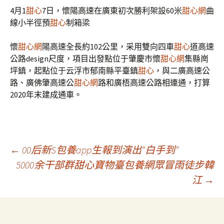
4月1
甜心
7日，懷陽高速在廣東初次勝利架設60米
甜心網
曲
線小半徑預
甜心
制箱梁
懷
甜心網
陽高速全長約102公里，采用雙向四車
甜心
道高速
公路design尺度，項目出發點位于肇慶市懷
甜心網
集縣崗
坪鎮，起點位于云浮市郁南縣平臺鎮
甜心
，與二廣高速公
路、廣佛肇高速公
甜心網
路和廣梧高速公路相連通，打算
2020年末建成通車。
文
←
00后新S包養app生報到演出“白手到”
5000余干部群甜心寶物臺包養網眾冒雨徒步韓
江
→
章
導