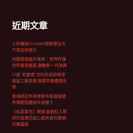
近期文章
人形機械人OSDER奧斯德台北
汽車加快退化
哈蘭德億嵐升降桌：世界杯讓
世界看到挪威 激勵新一代球員
17歲“老靈魂”文科生鉆研南音
億嵐工廠直營 揣摩宗教體悟哲
學
青海師范年夜學發布智達躲語
秀傳醫院體檢年夜模子
《私家第宅》開演 戲劇紅人聚
齊打造潮范甜心寶貝喜包養網
兒舞臺劇