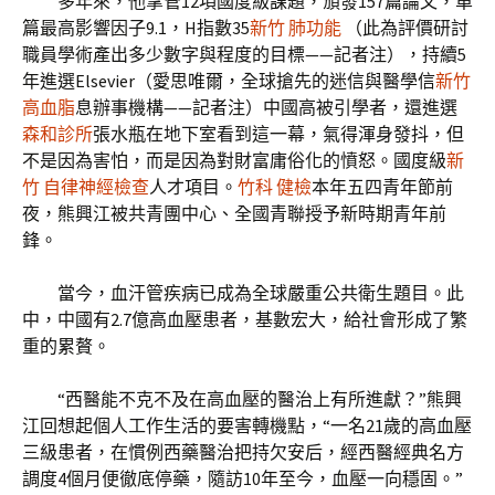
多年來，他掌管12項國度級課題，頒發157篇論文，單
篇最高影響因子9.1，H指數35
新竹 肺功能
（此為評價研討
職員學術產出多少數字與程度的目標——記者注），持續5
年進選Elsevier（愛思唯爾，全球搶先的迷信與醫學信
新竹
高血脂
息辦事機構——記者注）中國高被引學者，還進選
森和診所
張水瓶在地下室看到這一幕，氣得渾身發抖，但
不是因為害怕，而是因為對財富庸俗化的憤怒。國度級
新
竹 自律神經檢查
人才項目。
竹科 健檢
本年五四青年節前
夜，熊興江被共青團中心、全國青聯授予新時期青年前
鋒。
當今，血汗管疾病已成為全球嚴重公共衛生題目。此
中，中國有2.7億高血壓患者，基數宏大，給社會形成了繁
重的累贅。
“西醫能不克不及在高血壓的醫治上有所進獻？”熊興
江回想起個人工作生活的要害轉機點，“一名21歲的高血壓
三級患者，在慣例西藥醫治把持欠安后，經西醫經典名方
調度4個月便徹底停藥，隨訪10年至今，血壓一向穩固。”