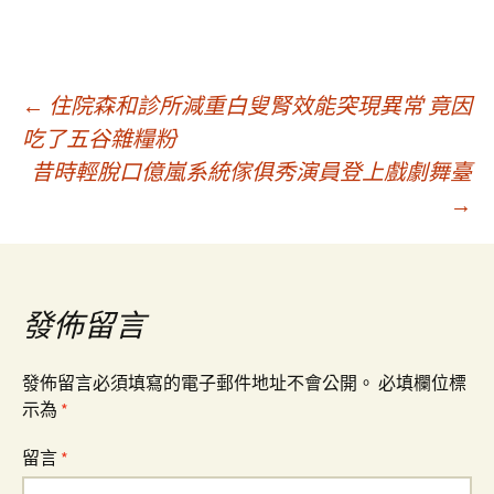
文
←
住院森和診所減重白叟腎效能突現異常 竟因
吃了五谷雜糧粉
昔時輕脫口億嵐系統傢俱秀演員登上戲劇舞臺
章
→
導
覽
發佈留言
發佈留言必須填寫的電子郵件地址不會公開。
必填欄位標
示為
*
留言
*