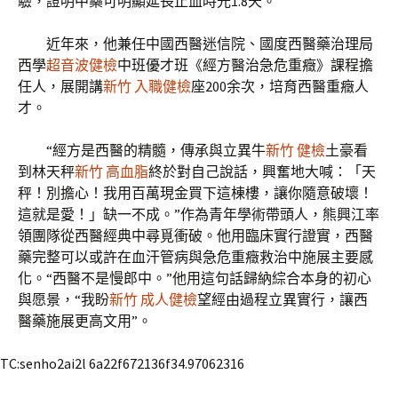
驗，證明中藥可明顯延長止血時光1.8天。
近年來，他兼任中國西醫迷信院、國度西醫藥治理局
西學
超音波健檢
中班優才班《經方醫治急危重癥》課程擔
任人，展開講
新竹 入職健檢
座200余次，培育西醫重癥人
才。
“經方是西醫的精髓，傳承與立異牛
新竹 健檢
土豪看
到林天秤
新竹 高血脂
終於對自己說話，興奮地大喊：「天
秤！別擔心！我用百萬現金買下這棟樓，讓你隨意破壞！
這就是愛！」缺一不成。”作為青年學術帶頭人，熊興江率
領團隊從西醫經典中尋覓衝破。他用臨床實行證實，西醫
藥完整可以或許在血汗管病與急危重癥救治中施展主要感
化。“西醫不是慢郎中。”他用這句話歸納綜合本身的初心
與愿景，“我盼
新竹 成人健檢
望經由過程立異實行，讓西
醫藥施展更高文用”。
TC:senho2ai2l 6a22f672136f34.97062316