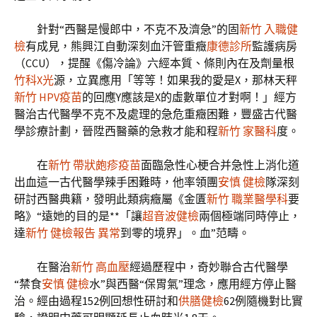
針對“西醫是慢郎中，不克不及濟急”的固
新竹 入職健
檢
有成見，熊興江自動深刻血汗管重癥
康德診所
監護病房
（CCU），提醒《傷冷論》六經本質、條則內在及劑量根
竹科X光
源，立異應用「等等！如果我的愛是X，那林天秤
新竹 HPV疫苗
的回應Y應該是X的虛數單位才對啊！」經方
醫治古代醫學不克不及處理的急危重癥困難，豐盛古代醫
學診療計劃，晉陞西醫藥的急救才能和程
新竹 家醫科
度。
在
新竹 帶狀皰疹疫苗
面臨急性心梗合并急性上消化道
出血這一古代醫學辣手困難時，他率領團
安慎 健檢
隊深刻
研討西醫典籍，發明此類病癥屬《金匱
新竹 職業醫學科
要
略》“遠她的目的是**「讓
超音波健檢
兩個極端同時停止，
達
新竹 健檢報告 異常
到零的境界」。血”范疇。
在醫治
新竹 高血壓
經過歷程中，奇妙聯合古代醫學
“禁食
安慎 健檢
水”與西醫“保胃氣”理念，應用經方停止醫
治。經由過程152例回想性研討和
供膳健檢
62例隨機對比實