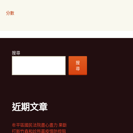
分數
搜尋
搜
尋
近期文章
牟平區國民法院盡心盡力 果斷
打新竹森和診所贏疫情防控阻