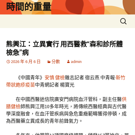
跳
時間的重量
至
主
搜
要
尋
內
關
容
鍵
熊興江：立異實行 用西醫救“森和診所體
字:
檢急”病
2026 年 6 月 6 日
分數
admin
《中國青年》
安慎 健檢
雜志記者 宿云燕 中青報·
新竹
帶狀皰疹疫苗
中青網記者 楊寶光
在中國西醫迷信院廣安門病院血汗管科，副主任醫
供
膳健檢
師熊興江用10多年時光，將傳統西醫經典與古代醫
學深度融會，在血汗管疾病與急危重癥範疇獲得停頓，成
為西醫藥立異成長的青年前鋒氣力。