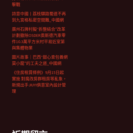
擊戰
詩意中國丨荔枝驛路蜀道不再
到九宮格私密空間難_中國網
廣州石牌村擬“拆整結合”改革
計劃撤除OSDER奧斯德汽車零
件10.3萬平方米村平易近室第
與集體物業
圖片故事｜巴西“甜心查包養網
莫小龍”的工夫之道_中國網
《住房租賃條例》9月15日起
實施 對魔改房群租房等亂象，
新規出手JIUYI俱意室內設計管
理