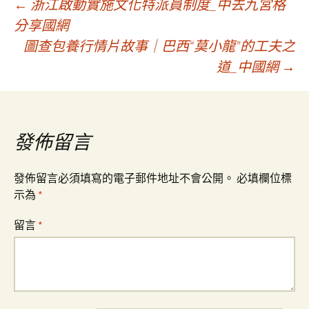
文
←
浙江啟動實施文化特派員制度_中去九宮格
分享國網
圖查包養行情片故事｜巴西“莫小龍”的工夫之
章
道_中國網
→
導
覽
發佈留言
發佈留言必須填寫的電子郵件地址不會公開。
必填欄位標
示為
*
留言
*