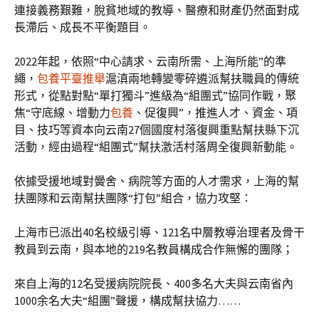
連接義務艱難，脫貧地域的教導、醫療和財產仍然面對成
長滯后、成長不平衡題目。
2022年起，依照“中心請求、云南所需、上海所能”的準
繩，
包養平臺推舉
滬滇兩地轉變零碎遴派幫扶職員的傳統
形式，從點對點“單打獨斗”進級為“組團式”協同作戰，聚
焦“守底線、增動力
包養
、促復興”，推進人才、資金、項
目、技巧等資本向云南27個國度村落復興重點幫扶縣下沉
活動，經由過程“組團式”幫扶激活村落周全復興新動能。
依據受援地域對黌舍、病院等方面的人才需求，上海的幫
扶團隊和云南幫扶團隊“打包”組合，協力攻堅：
上海市已派出40名校級引導、121名中層教導治理者及骨干
教員到云南，與本地的219名教員構成合作無懈的團隊；
來自上海的12名受援病院院長、400多名大夫與云南省內
1000余名大夫“組團”聲援，構成幫扶協力……