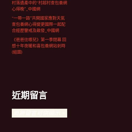
村落遺產中的“村超村查包養網
心得晚”_中國網
“一帶一路”共開國家應對天氣
查包養網心得變更國際一起配
合經歷鑒戒及啟發_中國網
《爸爸往哪兒》第一季閉幕 回
想十年夜暖和喜包養網站剎時
(組圖)
近期留言
尚無留言可供顯示。