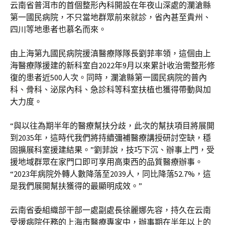
云南省普洱市的首個整形內科開設在年夜山深處的瀾滄縣
第一國民病院，不只當地群眾前來就診，省內甚至貴州、
四川等地患者也慕名而來。
由上海第九國民病院援滇醫療隊隊長劉菲率領，這個由上
海醫療隊援建的新科室自2022年9月以來累計收治需整形修
復的患者近500人次。同時，瀾滄縣第一國民病院的普內
科、骨科、泌尿內科、急診科等科室扶植也獲得帶動與加
大力度。
“與以往為期半年的醫療幫扶分歧，此次的幫扶項目將展開
到2035年，這時代我們將持續彌補醫療講授研討空缺，穩
固擴展科室援建結果。”劉菲說，技巧下沉、辦事上門，受
援地域群眾在家門口即可享用高東西的品質醫療辦事。
“2023年病院外轉人數降落至2039人，同比降落52.7%，這
是我們展開幫扶獲得的最顯明成效。”
云南省委組織部干部一處副處長徐麗娜先容，持久在云南
受援病院任務的上海市醫療專家中，辦事期在半年以上的