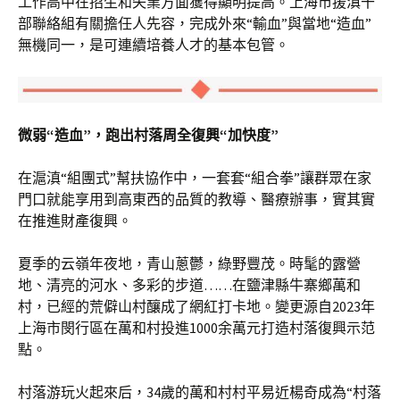
工作高中在招生和失業方面獲得顯明提高。上海市援滇干
部聯絡組有關擔任人先容，完成外來“輸血”與當地“造血”
無機同一，是可連續培養人才的基本包管。
微弱“造血”，跑出村落周全復興“加快度”
在滬滇“組團式”幫扶協作中，一套套“組合拳”讓群眾在家
門口就能享用到高東西的品質的教導、醫療辦事，實其實
在推進財產復興。
夏季的云嶺年夜地，青山蔥鬱，綠野豐茂。時髦的露營
地、清亮的河水、多彩的步道……在鹽津縣牛寨鄉萬和
村，已經的荒僻山村釀成了網紅打卡地。變更源自2023年
上海市閔行區在萬和村投進1000余萬元打造村落復興示范
點。
村落游玩火起來后，34歲的萬和村村平易近楊奇成為“村落