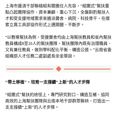
上海市援滇干部聯絡組有關擔任人先容，“組團式”幫扶重
點凸起團隊協作、資本兼顧、重心下沉，全盤斟酌幫扶人
才和受支援地域需求來遴派黌舍、病院、科技骨干，在摸
索立異工具部協作形式上邁開腿、不斷步。
“以教導幫扶為例，受援黌舍均由上海幫扶教員和省內幫扶
教員構成8至10人的幫扶團隊，幫扶團隊內既有治理職員、
又有兼任教員，做到學科配比平衡、構造公道。”云南省委
組織部人才任務二處副處長余金華說。
“帶土移植”，培育一支撐續“上新”的人才步隊
“組團式”幫扶的途徑上，專門研究對口、構造互補、協同
高效的上海幫扶團隊與云南本地干部群眾聯袂，打造出一
支支撐續“上新”的人才步隊。