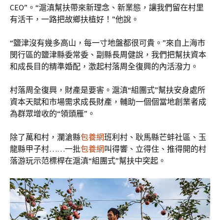
CEO”。“滬滇幫扶帶來新理念、新業態，讓我們留在村里
有活干，一路把故鄉扶植好！”他說。
“鹽津沒有幾多高山，每一寸地盤都很可貴。”來自上海市
閔行區的鹽津縣委常委、副縣長周健說，我們把幫扶資本
和成長目的精準婚配，激起村落周全復興的內活潑力。
村落周全復興，財產是要害。滬滇“組團式”幫扶安身處所
資本天賦和市場需求成長財產，輔助一個個當地創業者成
為群眾增收的“領頭雁”。
除了萬和村，瀾滄縣
包養網
班利村、耿馬縣芒蚌社區、玉
龍縣甲子村……一批
包養網
叫得響、立得住、推得開的村
落游玩示范標桿在滬滇“組團式”幫扶中突起。