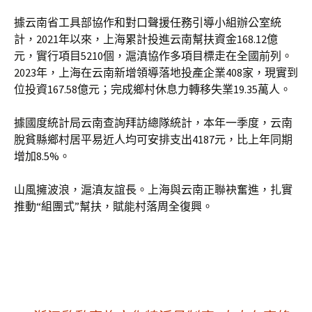
據云南省工具部協作和對口聲援任務引導小組辦公室統
計，2021年以來，上海累計投進云南幫扶資金168.12億
元，實行項目5210個，滬滇協作多項目標走在全國前列。
2023年，上海在云南新增領導落地投產企業408家，現實到
位投資167.58億元；完成鄉村休息力轉移失業19.35萬人。
據國度統計局云南查詢拜訪總隊統計，本年一季度，云南
脫貧縣鄉村居平易近人均可安排支出4187元，比上年同期
增加8.5%。
山風擁波浪，滬滇友誼長。上海與云南正聯袂奮進，扎實
推動“組團式”幫扶，賦能村落周全復興。