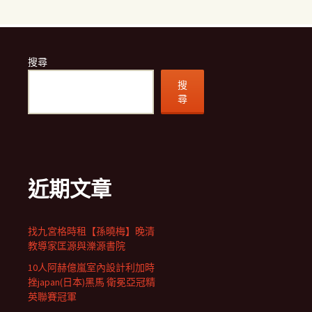
搜尋
搜
尋
近期文章
找九宮格時租【孫曉梅】晚清
教導家匡源與濼源書院
10人阿赫億嵐室內設計利加時
挫japan(日本)黑馬 衛冕亞冠精
英聯賽冠軍