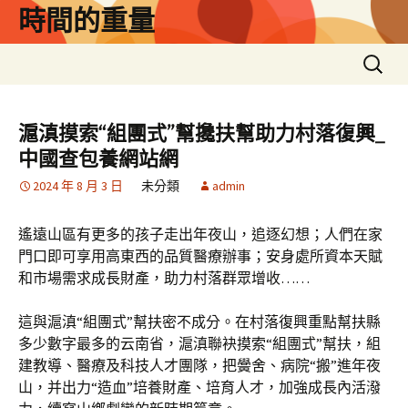
跳
時間的重量
至
主
搜
要
尋
內
關
容
鍵
滬滇摸索“組團式”幫攙扶幫助力村落復興_
字:
中國查包養網站網
2024 年 8 月 3 日
未分類
admin
遙遠山區有更多的孩子走出年夜山，追逐幻想；人們在家
門口即可享用高東西的品質醫療辦事；安身處所資本天賦
和市場需求成長財產，助力村落群眾增收……
這與滬滇“組團式”幫扶密不成分。在村落復興重點幫扶縣
多少數字最多的云南省，滬滇聯袂摸索“組團式”幫扶，組
建教導、醫療及科技人才團隊，把黌舍、病院“搬”進年夜
山，并出力“造血”培養財產、培育人才，加強成長內活潑