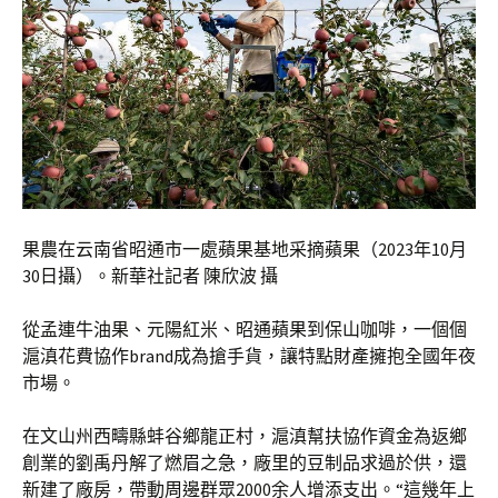
果農在云南省昭通市一處蘋果基地采摘蘋果（2023年10月
30日攝）。新華社記者 陳欣波 攝
從孟連牛油果、元陽紅米、昭通蘋果到保山咖啡，一個個
滬滇花費協作brand成為搶手貨，讓特點財產擁抱全國年夜
市場。
在文山州西疇縣蚌谷鄉龍正村，滬滇幫扶協作資金為返鄉
創業的劉禹丹解了燃眉之急，廠里的豆制品求過於供，還
新建了廠房，帶動周邊群眾2000余人增添支出。“這幾年上