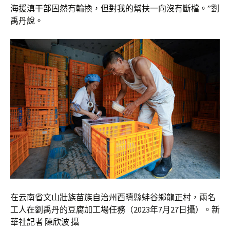
海援滇干部固然有輪換，但對我的幫扶一向沒有斷檔。”劉
禹丹說。
在云南省文山壯族苗族自治州西疇縣蚌谷鄉龍正村，兩名
工人在劉禹丹的豆腐加工場任務（2023年7月27日攝）。新
華社記者 陳欣波 攝