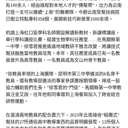
有190余人，經由過程對本地人才的“傳幫帶”，出力為云南
打造一支可以連續“上新”的醫療隊，今朝云南受幫扶病院
已樹立特點專科358個，展開新技巧新營業1000余項。
約請上海虹口區學科名師開設解讀新教材、新課標講座，
舉行學科講授比賽，組建生物學科任務室……在馬關縣第
一中學，徐雪君推進遙遠地域教研不雅念改變、將講授式
幫扶融進當地教員培育。本年，其任務室成員已有一名教
員晉升為高等教員，一名教員成為文山州骨干教員。
“徐教員率領的上海團隊、昆明市第三中學遴派的6名骨干
教員，還有教導部遴派的專家參謀團按期領導，擰成一股
協力輔助我們生長。”徐雪君的“門徒”、馬關縣第一中學教
員汪金艾說，往年他和同事還到上海餐與加入了跨省結合
研修運動。
在滬滇兩地教員的配合盡力下，2023年云南接收“組團式”
幫扶的27所通俗高中教導東西的品質明顯晉陞，11所個人