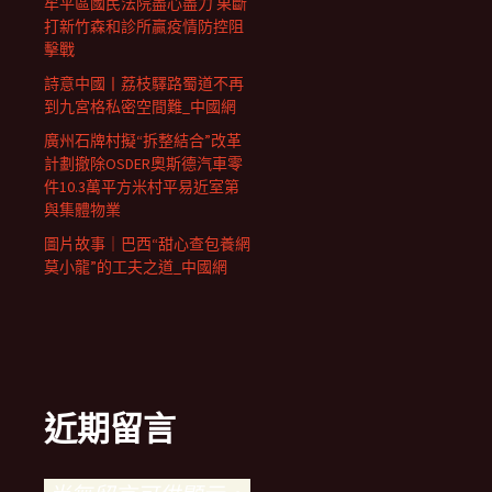
牟平區國民法院盡心盡力 果斷
打新竹森和診所贏疫情防控阻
擊戰
詩意中國丨荔枝驛路蜀道不再
到九宮格私密空間難_中國網
廣州石牌村擬“拆整結合”改革
計劃撤除OSDER奧斯德汽車零
件10.3萬平方米村平易近室第
與集體物業
圖片故事｜巴西“甜心查包養網
莫小龍”的工夫之道_中國網
近期留言