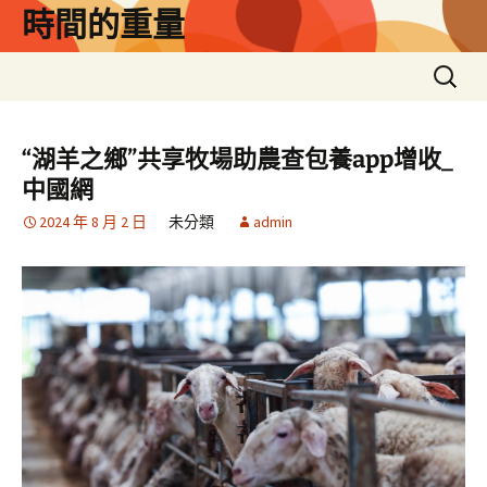
跳
時間的重量
至
主
搜
要
尋
內
關
容
鍵
“湖羊之鄉”共享牧場助農查包養app增收_
字:
中國網
2024 年 8 月 2 日
未分類
admin