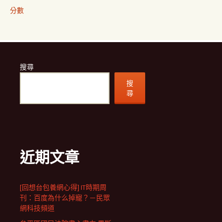
分數
搜尋
搜
尋
近期文章
[回想台包養網心得] IT時期周
刊：百度為什么掉寵？－民眾
網科技頻道