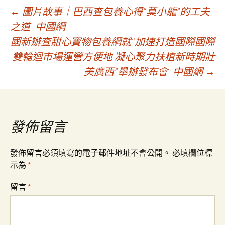
文
←
圖片故事｜巴西查包養心得“莫小龍”的工夫
之道_中國網
國新辦查甜心寶物包養網就“加速打造國際國際
章
雙輪迴市場運營方便地 凝心聚力扶植新時期壯
美廣西”舉辦發布會_中國網
→
導
覽
發佈留言
發佈留言必須填寫的電子郵件地址不會公開。
必填欄位標
示為
*
留言
*