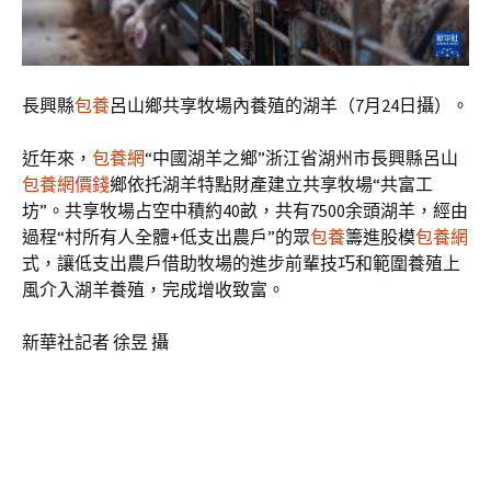
長興縣
包養
呂山鄉共享牧場內養殖的湖羊（7月24日攝）。
近年來，
包養網
“中國湖羊之鄉”浙江省湖州市長興縣呂山
包養網價錢
鄉依托湖羊特點財產建立共享牧場“共富工
坊”。共享牧場占空中積約40畝，共有7500余頭湖羊，經由
過程“村所有人全體+低支出農戶”的眾
包養
籌進股模
包養網
式，讓低支出農戶借助牧場的進步前輩技巧和範圍養殖上
風介入湖羊養殖，完成增收致富。
新華社記者 徐昱 攝