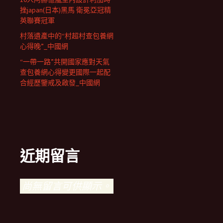
挫japan(日本)黑馬 衛冕亞冠精
英聯賽冠軍
村落遺產中的“村超村查包養網
心得晚”_中國網
“一帶一路”共開國家應對天氣
查包養網心得變更國際一起配
合經歷鑒戒及啟發_中國網
近期留言
尚無留言可供顯示。