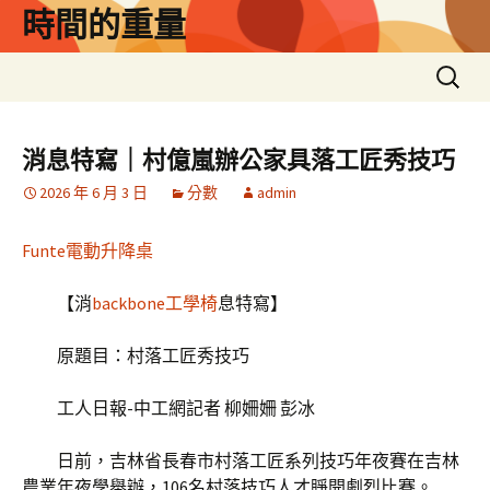
跳
時間的重量
至
主
搜
要
尋
內
關
容
鍵
消息特寫｜村億嵐辦公家具落工匠秀技巧
字:
2026 年 6 月 3 日
分數
admin
Funte電動升降桌
【消
backbone工學椅
息特寫】
原題目：村落工匠秀技巧
工人日報-中工網記者 柳姍姍 彭冰
日前，吉林省長春市村落工匠系列技巧年夜賽在吉林
農業年夜學舉辦，106名村落技巧人才睜開劇烈比賽。