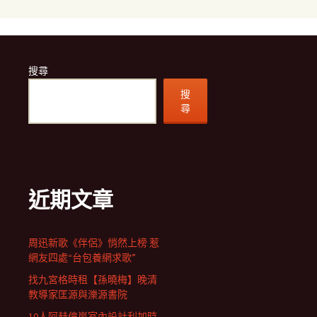
搜尋
搜
尋
近期文章
周迅新歌《伴侶》悄然上榜 惹
網友四處“台包養網求歌”
找九宮格時租【孫曉梅】晚清
教導家匡源與濼源書院
10人阿赫億嵐室內設計利加時