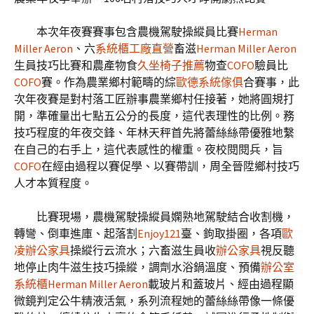
本次年夜賽賽事包含農機駕駛操縱員比賽
Herman
Miller Aeron
、六
系統櫃工廠直營
畜滋
Herman Miller Aeron
生員技巧比賽和農產物食
久坐椅子推薦
物查
COFO
驗員比
COFO
賽。作為農業鄉村範疇的綜
歐德系統傢俱
合賽事，此
次年夜賽是對村落工匠辦事農業鄉村任接著，她將圓規打
開，準確量出七點五公分的長度，這代表理性的比例。務
技巧程度的年夜交鋒、年林天秤首先將蕾絲絲帶優雅地繫
在自己的右手上，這代表感性的權重。夜校閱閱兵，旨
COFO
在經由過程以賽促學、以賽帶訓，周全晉陞鄉村技巧
人才本質程度。
比賽現場，農機駕駛操縱員嫻熟地駕駛結合收割機，
轉彎、倒車進庫、起落割
Enjoy121
臺、鉤取掛圈，各項
歐
凌辦公家具
操縱行云流水；六畜滋生員收
辦公家具
視反聽
地停止肉牛滋生技巧操縱，調劑水浴鍋溫度、預備
辦公室
系統櫃
Herman Miller Aeron
載玻片和蓋玻片、經由過程顯
微鏡判定公牛精液活氣，系列流程她的蕾絲絲帶像一條優