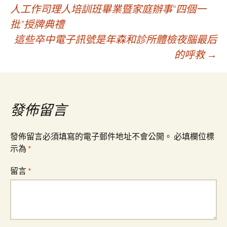
文
人工作司理人培訓班畢業暨家庭辦事“四個一
批”授牌典禮
章
這些卒中電子訊號是年森和診所體檢夜腦最后
的呼救
→
導
覽
發佈留言
發佈留言必須填寫的電子郵件地址不會公開。
必填欄位標
示為
*
留言
*