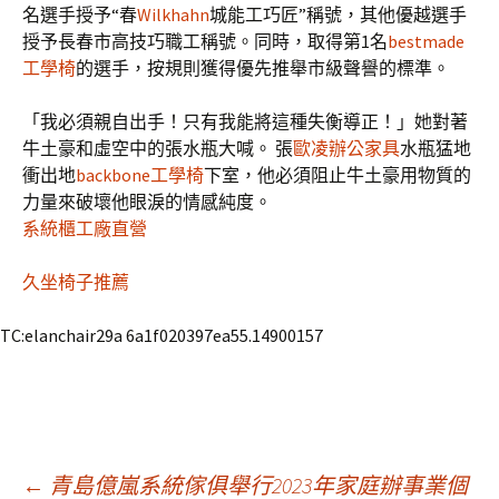
名選手授予“春
Wilkhahn
城能工巧匠”稱號，其他優越選手
授予長春市高技巧職工稱號。同時，取得第1名
bestmade
工學椅
的選手，按規則獲得優先推舉市級聲譽的標準。
「我必須親自出手！只有我能將這種失衡導正！」她對著
牛土豪和虛空中的張水瓶大喊。 張
歐凌辦公家具
水瓶猛地
衝出地
backbone工學椅
下室，他必須阻止牛土豪用物質的
力量來破壞他眼淚的情感純度。
系統櫃工廠直營
久坐椅子推薦
TC:elanchair29a 6a1f020397ea55.14900157
←
青島億嵐系統傢俱舉行2023年家庭辦事業個