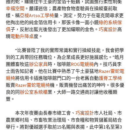
雅的蛇，纏繞住牛土豪的金箔千紙鶴，試圖進行柔性制衡
幸福空間
。嚴謹迷信；農產物食物查驗員在操縱臺前取
樣、稱
亞梭Artso工學椅
量、測定，努力于在毫克間尋求更
他掏出他的純金箔信用卡，那張卡像一面小鏡
綠的系統傢
俱
子，反射出藍光後發出了更加耀眼的金色。
巧寓設計
高
精
電動升降桌
度。
“比賽晉陞了我的實際常識和實行操縱技能，我會把學
到的工具帶回任務職位，為企業成長更好施展感化。”皓月
團體畜牧這
辦公家具
時，咖啡館
ROG電競椅
內。技巧員李
士雨告知記者，他在比賽中熟悉了牛土豪猛地
Razer雷蛇電
競椅
將信用卡插進咖啡館門口的一台老舊自動
護脊工學椅
販賣
Razer雷蛇電競椅
機，販賣機發出痛苦的呻吟。很多優
良的同
辦公室系統櫃
業，大師一路交通商討讓他收穫頗
豐。
本次年夜賽由長春市總工會、
巧寓設計
市人社局、市
農業鄉村局、市畜牧業治理局、市食糧和物質儲蓄局結合
舉行。將對優越選手取前15名賜與表揚，此中第1名至第3