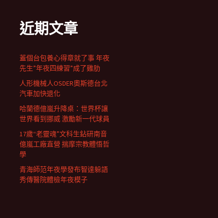
近期文章
蓋個台包養心得章就了事 年夜
先生”年夜四練習”成了雞肋
人形機械人OSDER奧斯德台北
汽車加快退化
哈蘭德億嵐升降桌：世界杯讓
世界看到挪威 激勵新一代球員
17歲“老靈魂”文科生鉆研南音
億嵐工廠直營 揣摩宗教體悟哲
學
青海師范年夜學發布智達躲語
秀傳醫院體檢年夜模子