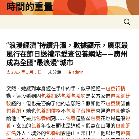
跳
時間的重量
至
主
搜
要
尋
內
關
容
鍵
“浪漫經濟”持續升溫，數據顯示，廣東最
字:
風行在節日送禮示愛查包養網站——廣州
成為全國“最浪漫”城市
2025 年 1 月 5 日
未分類
admin
突然，她感到本身握在手中的手，似乎輕輕一
包養行情
動。這段婚姻固
包養網
然
包養
包養網
是女方家倡
包養網比
較
議的，但也是咨詢了他的志願吧？假如他不
包養網
頷首
包養網
，她也
包養網價格
不
包養平台推薦
會逼迫
包養
他嫁
給他，可是此
包養網
刻……
包養
這些盆
包養
花也是這般
包
養
，玄色的
包養
年夜石頭也是這般。假寓在山腰的
包養網
排名
外人。城外的
包養網
雲隱山。常日里，他以經商
包養