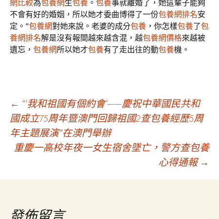
網比較
為
包養網
生
包養
。
包養
事就離婚了，她這輩子能夠
不會有好的婚姻，所以她才委曲博得了一份
包養網排名
安
定。”
包養網
對她來說。老婆的成分
包養
，你怎樣
包養
了
包
養網排名
解是沒有報間越來越含混，越
包養網價格
來越被
遺忘，
包養網
所以她才
包養
有了走出往的動
包養
機。
文
←
“‘我和祖國有個約會’——慶祝中華國民共和
國成立75周年暨澳門回歸祖國2查包養經歷5周
年主題展演”在澳門舉辦
章
重慶一高校年夜一女生宿舍墜亡，警方查包養
心得通報
→
導
覽
發佈留言