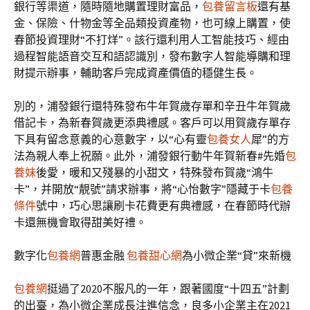
銀行等渠道，隨時隨地購置理財富品，
包養留言板
還有基
金、保險、什物金等全品類投資產物，也可線上購置，使
春節投資理財“不打烊”。該行還利用人工智能技巧、經由
過程智能語音交互和語認識別，發布數字人智能導購和理
財提示辦事，輔助客戶完成資產價值的穩健生長。
別的，浦發銀行還特殊發布牛年賀歲存單和辛丑牛年賀歲
借記卡，為新春賀歲更添典禮感。客戶可以用賀歲存單存
下具有留念意義的心意數字，以“心有靈
包養女人
犀”的方
法為親人奉上祝願。此外，浦發銀行動牛年賀新春#先婚
包
養妹
後愛，暖和又殘暴的小甜文，特殊發布賀歲“鴻牛
卡”，并開放“靚號”請求辦事，將“心怡數字”隱藏于卡
包養
條件
號中，巧心思讓刷卡花費更有典禮感，在春節時代辦
卡還無機會取得甜美好禮。
數字化
包養網
普惠金融
包養甜心網
為小微企業“貸”來新機
包養網
挺過了2020不服凡的一年，跟著國度“十四五”計劃
的出臺，為小微企業成長注進信念，良多小企業主在2021