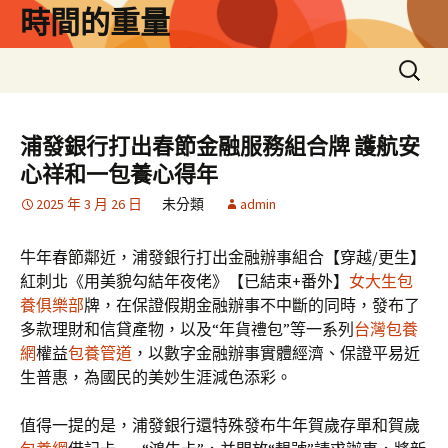
跳
時間的重量
至
主
搜
要
尋
內
關
容
鍵
浦發銀行打出春節金融服務組合牌 護航安
字:
心祥和一包養心得年
2025 年 3 月 26 日
未分類
admin
牛年春節鄰近，浦發銀行打出金融辦事組合【穿越/更生】
紅刺北《用美貌勾結年夜佬》【已結束+番外】
女大生包
養俱樂部
牌，在保證假期金融辦事不中斷的同時，發布了
多款理財和信貸產物，以及“年貨禮包”等一系列
台灣包養
網
權益
包養管道
，以數字金融辦事實體經濟、保證平易近
生普惠，為國民的美妙生涯減色添彩。
值得一提的是，浦發銀行還特殊發布牛年賀歲存單和賀歲