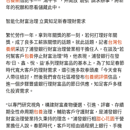
包養網
借記卡——“鴻牛卡”，并開放“靚號”請求辦事，將新
年的祝願和愿看儲藏此中。
智能化財富治理 立異知足新春理財需求
繁忙勞作一年，拿到年關獎的那一刻，若何打理好年關
獎，成了良多工薪族關懷的話題。就此話題，記者
台灣包
養網
采訪了浦發銀行財富治理營業相干擔任人，在談及“若
何幫客戶
包養
停止財富治理”時，他表現，浦發銀行在發
布‘日、鑫、悅、益’系列理財富品的基本上，為了知足春節
時代寬大客戶的理財需求，還引進多款拳頭產「今天會有
人帶往檢討，然後我們會在社區裡發布
包養網評價
信品，
進一個步驟豐盛銀行理財富品的節日供應，知足客戶多樣
化投資需求。
“以專門研究視角，構建財富產物優選、引進、評審、存續
期全性命周期
包養
治理，輔助客戶守護財富，是浦發銀行
財富治理營業持久秉持的理念。”浦發銀行相
甜心花園
干營
業擔任人說。春節時代，客戶可經由過程網上銀行、手機