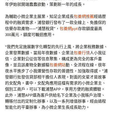
年伊始就開端蠢蠢欲動，策劃新一年的成長。
為輔助小微企業主展業，知足企業成長
包養網推薦
經過歷
程中的融資需求，浦發銀行發布了一款全線上、免擔保的
信譽存款產物——“浦慧稅貸”，
包養網ppt
存款額度最高
300萬元，額度可輪迴應用。
“我們充足施展數字化轉型的先行上風，將企業稅務數據、
企業發票數據、當局年夜數據、企業法
包養行情
人小我征
信、企業對公征信等信息聚集，構成更為完全的客戶畫
像，並且該產物全數據驅
包養網站
動、全流程在線，很年
夜水平進步了小我運營性存款的普適性，加強取得感。”浦
發銀行批發信貸部相干擔任人表現。對面的女星才是故事
的女配角。書中，女配角應用這檔有需求的小微企業主、
個別工商戶，可以下載浦慧APP，享用方便的融資體驗。
此外，浦慧APP還為客戶供給名下企業及小我賬戶治理、
轉賬付出的定制化辦事，以及一系列增值辦事，經由過程
智能化的平臺辦事，為小微企業生長成長助力。