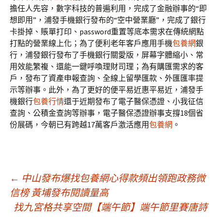
擔任人先容，數字科技的普遍利用，完成了金融辦事的“即
想即用”，浦發手機銀行發布的“空中營業廳”，完成了銀行
卡掛掉、賬單打印、password重置等底本需求在傳統網點
打點的營業線上化；為了便利老年客戶應用手機
包養網
銀
行，浦發銀行發布了手機銀行關愛版，屏幕字體縮小、常
用效能繁複、還能一鍵呼喚理財司理；為有購匯需求的客
戶，發布了資產申報查詢、全線上留學匯款、外匯匯率提
示等辦事。此外，為了更好的便平易近惠平易近，浦發手
機銀行
包養行情
還于近期發布了電子醫保憑證、小我征信
查詢、公積金查詢等辦事，電子醫保憑證辦事支撐18個省
份展碼，今朝已有跨越17萬客戶激活應用
包養網
。
文
←
中山發布爆找包養網心得款頻出領跑政務微
信榜 黃埔發布閱讀量高
找九宮格共享空間【端午節】端午節里賽唐詩
章