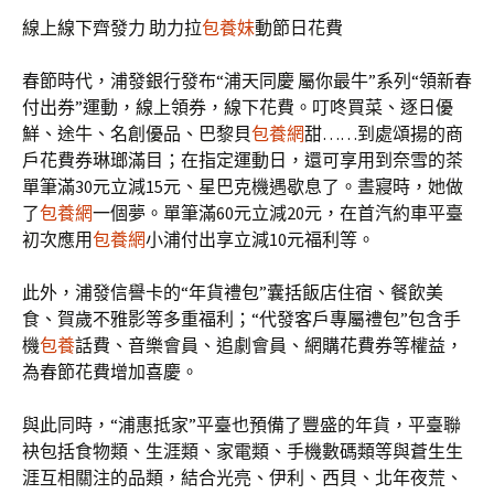
線上線下齊發力 助力拉
包養妹
動節日花費
春節時代，浦發銀行發布“浦天同慶 屬你最牛”系列“領新春
付出券”運動，線上領券，線下花費。叮咚買菜、逐日優
鮮、途牛、名創優品、巴黎貝
包養網
甜……到處頌揚的商
戶花費券琳瑯滿目；在指定運動日，還可享用到奈雪的茶
單筆滿30元立減15元、星巴克機遇歇息了。晝寢時，她做
了
包養網
一個夢。單筆滿60元立減20元，在首汽約車平臺
初次應用
包養網
小浦付出享立減10元福利等。
此外，浦發信譽卡的“年貨禮包”囊括飯店住宿、餐飲美
食、賀歲不雅影等多重福利；“代發客戶專屬禮包”包含手
機
包養
話費、音樂會員、追劇會員、網購花費券等權益，
為春節花費增加喜慶。
與此同時，“浦惠抵家”平臺也預備了豐盛的年貨，平臺聯
袂包括食物類、生涯類、家電類、手機數碼類等與蒼生生
涯互相關注的品類，結合光亮、伊利、西貝、北年夜荒、