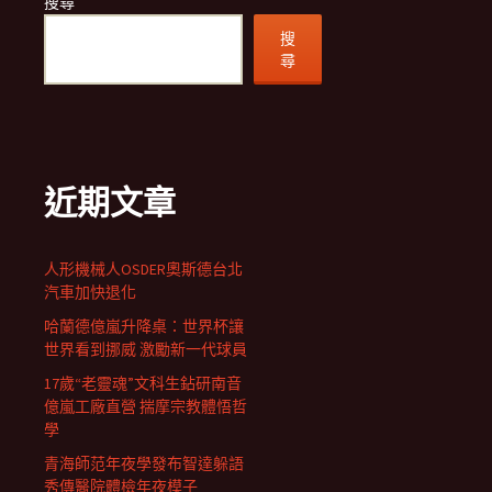
搜尋
搜
尋
近期文章
人形機械人OSDER奧斯德台北
汽車加快退化
哈蘭德億嵐升降桌：世界杯讓
世界看到挪威 激勵新一代球員
17歲“老靈魂”文科生鉆研南音
億嵐工廠直營 揣摩宗教體悟哲
學
青海師范年夜學發布智達躲語
秀傳醫院體檢年夜模子