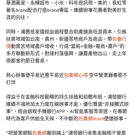
華潤萬家、永輝超市、小米，科年夜訊飛、美的、長虹等
著名brand配合打造brand專區，連續辦事花費者對美妙生
涯的向往。
同時，浦惠抵家還經由過程整合財產鏈高低游資本，引進
扶貧地域如云南、貴州、新疆等地商戶及商品，帶
包養行
情
動貧苦地域農戶增收，行成“當局+金融+電商+農戶”的
多方聯動新形式，對接村落復興，讓農產物出山，走上年
夜都會的節日餐桌。
熱心辦事便平易近惠平易近
包養網心得
空中營業廳春節不
打烊
得益于在金融科技範疇的持久扶植和前瞻布局，浦發銀行
連續不竭地加大力度在線辦事才能，優化豐盛“非接觸式辦
事”，經由過程手機銀行APP、AI智能客服等渠道，在春節
時代為客戶供給全天候、不中斷的
包養網dcard
便捷辦事。
“把營業網點
包養網
搬到線上”浦發銀行收集金融相干營業