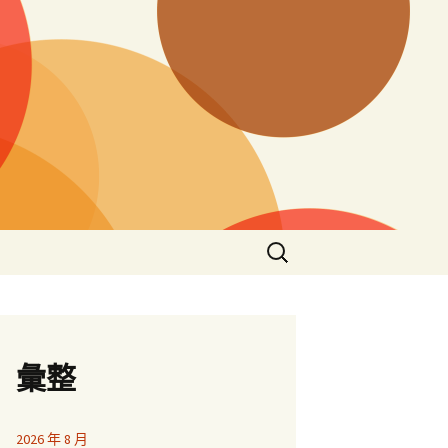
搜
尋
關
鍵
字:
彙整
2026 年 8 月