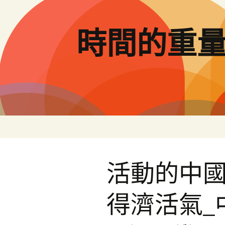
跳
至
主
時間的重
要
內
容
活動的中
得濟活氣_