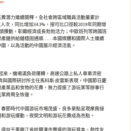
in
花費潛力連續開釋。全社會跨區域職員活動量累計
4億人次，同比增加34.3%，按可比口徑較2019年同期增
市人頭攢動，彰顯經濟成長勃勃活力；中歐班列等跨國班
財產鏈供給鏈穩固通順……本國媒體和國際人士連續
中國，以為活動的中國展示經濟活氣。
動起來，機場滿負荷運轉，高速公路上私人車車流密
濟與國際研討所主任馬科斯·皮雷斯表現，中國節日慶
對產業品和食物的花費，無力提振了游玩業等辦事行
玩業將周全恢復。
，春節時代中國游玩市場茂盛，良多景點呈現摩肩接
明和游玩運動，夜間文明和游玩花費成為亮點。
，得益于黑龍江省哈爾濱市豐盛的游玩資本、熱忱友