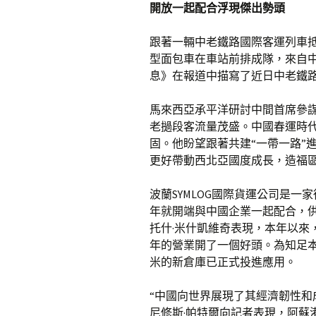
開放一起配合浮現傑出勢頭
跟著一輛中老鐵路國際客運列車
型面包車在車站前排成隊，來自
息》在報道中描寫了近日中老鐵
馬來西亞承平洋研討中間首席參
老撾段客流量茂盛。中國春運時
固。他盼望跟著共建“一帶一路”
更好帶動西北亞國度成長，造福
波蘭SYMLOG國際貨運公司是一
年就開端與中國企業一起配合，
托什·米什凱維奇表現，本年以來
年的營業開了一個好頭。為知足本
米的新倉庫已正式投進應用。
“中國向世界展現了其經濟韌性和
尼修斯·帕特爾向記者表現，阿蘇