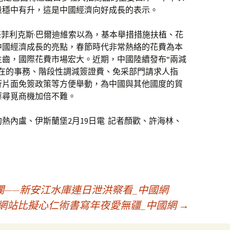
量穩中有升，這是中國經濟向好成長的表示。
任菲利克斯·巴爾迪維索以為，基本舉措措施扶植、花
中國經濟成長的亮點，春節時代非常熱絡的花費為本
生齒，國際花費市場宏大。近期，中國陸續發布“兩減
內在的事務、階段性調減簽證費、免采部門請求人指
行片面免簽政策等方便舉動，為中國與其他國度的貿
華尋覓商機加倍不難。
熱內盧、伊斯蘭堡2月19日電 記者顏歡、許海林、
）
——新安江水庫連日泄洪察看_中國網
網站比擬心仁術書寫年夜愛無疆_中國網
→