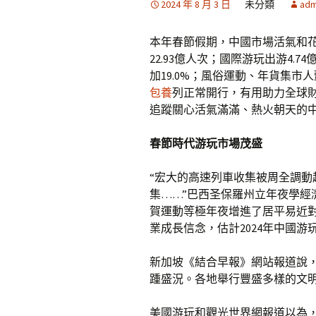
2024 年 8 月 3 日
未分類
adm
本年春節假期，中國市場活氣和
22.93億人次；國際游玩出游4.7
加19.0%；風俗運動、年貨集
包養
列正常開行，有用助力全球
追蹤關心活氣滿滿、熱火朝天的
春節時代游玩市場茂盛
“宏大的高速列車收集被周全調
集……”巴西圣保羅州立年夜學經
賀運動等極年夜增進了居平易近
業成長信念，估計2024年中國游
新加坡《結合早報》網站報道說
踵盛況。各地舉行豐盛多樣的文
美國游玩和觀光世界網報道以為