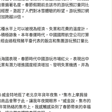
的普遍著名度，春節假期前去該市的游玩預訂量同比
利經歷，激起了人們對冰雪體驗的盼望。游玩預訂網
加跨越10倍。
某種水平上可以被視為經濟、失業和花費的溫度計，
多積極跡象。本年春運時代，中國國際航空公司打算
%，經由過程飛豬平臺代表的飯店和集團游玩預訂量比
黃海國表現，春節時代中國游玩市場紅火，表現出中
玩業有潛力增進國度經濟增加、發明失業機遇，并為
·威金特地逛了老北京年貨年夜集。“集市上摩肩接
和商品會聚于此，讓我年夜開眼界。”威金說，集市的
從非常熱絡的集市上，我感觸感染到了春節帶來的幸福