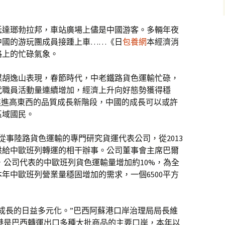
抵達瑯勃拉邦，車站廣場上儘是中國游客。多輛年夜
中國的游玩團成員接踵上車……《日
包養網
本經濟消
路上的忙碌氣象。
謀胡逸山表現，春節時代，中老鐵路貨色運輸忙碌，
代職員活動量連續增加，經濟上升向好態勢獲得穩
進進高東西的品質成長新階段，中國的成長可以或許
區域國民。
家從事陸路貨色運輸的專門研究貨運代表公司，從2013
供給中歐班列轉運的相干辦事。公司董事會主席巴爾
，公司代表的中歐班列貨色運輸量增加約10%，為全
年中歐班列營業量穩固增加的需求，一個6500平方
成長的日益多元化。”巴西阿蘇港口岸治理局局長維
港是巴西轉運出口多種大批商品的主要口岸，本年以