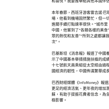
和喜悅。我要推舉給其他本國伴侶
本年春節，西班牙游客雷吉諾·巴
場，他看到機場固然繁忙，但一
進關手續打點速率很快。“城市里
中國，他嘗到了“各類各樣的美食
眾的熱忱和友善”“所到之處都讓
次”。
巴基斯坦《消息報》報道了中國
示了中國基本舉措措施扶植的成
十七號航天員乘組從太空經由過
國經濟的韌性，中國佈滿繁華成
巴西財經媒體《InfoMoney
更足的經濟活氣、更年夜的增加
蘇，有助于提振花費者信念，為
極影響。