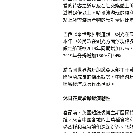
愛的待客之道以及在社交媒體上
激增14倍以上。哈爾濱游玩的勝
站上冰雪游玩產物的預訂量同比增
巴西《舉世報》報道說，觀光在
本年中公民眾在觀光方面浮現諸
設定航班較2019年同期增加32
2019年分辨增加160%和34%。
結合國世界游玩組織亞太部主任
國經濟成長的傑出態勢。中國游
區域經濟成長作出進獻。
沐日花費彰顯經濟韌性
春節前，英國短錄像博主斯圖爾特
踵，來自中國各地的上萬種食物
熱烈祥和氣氛讓他深深沉迷。“