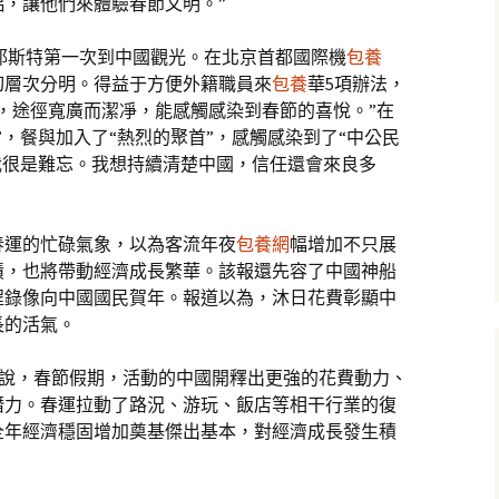
，讓他們來體驗春節文明。”
耶斯特第一次到中國觀光。在北京首都國際機
包養
切層次分明。得益于方便外籍職員來
包養
華5項辦法，
，途徑寬廣而潔凈，能感觸感染到春節的喜悅。”在
”，餐與加入了“熱烈的聚首”，感觸感染到了“中公民
我很是難忘。我想持續清楚中國，信任還會來良多
春運的忙碌氣象，以為客流年夜
包養網
幅增加不只展
績，也將帶動經濟成長繁華。該報還先容了中國神船
程錄像向中國國民賀年。報道以為，沐日花費彰顯中
長的活氣。
》報道說，春節假期，活動的中國開釋出更強的花費動力、
潛力。春運拉動了路況、游玩、飯店等相干行業的復
全年經濟穩固增加奠基傑出基本，對經濟成長發生積