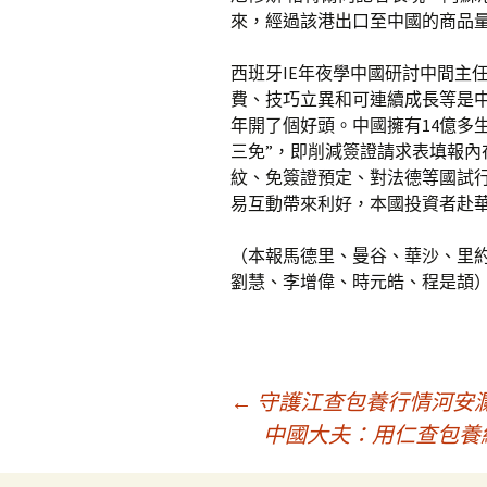
來，經過該港出口至中國的商品
西班牙IE年夜學中國研討中間主
費、技巧立異和可連續成長等是
年開了個好頭。中國擁有14億多
三免”，即削減簽證請求表填報
紋、免簽證預定、對法德等國試
易互動帶來利好，本國投資者赴
（本報馬德里、曼谷、華沙、里約
劉慧、李增偉、時元皓、程是頡
文
←
守護江查包養行情河安瀾
中國大夫：用仁查包養
章