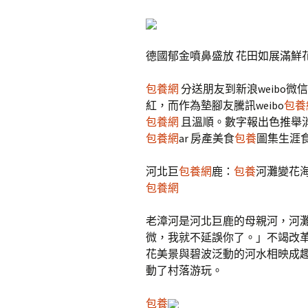
德國郁金噴鼻盛放 花田如展滿鮮
包養網
分送朋友到新浪weibo
紅，而作為墊腳友騰訊weibo
包養
包養網
且溫順。數字報出色推舉
包養網
ar 房產美食
包養
圖集生涯
河北巨
包養網
鹿：
包養
河灘變花海
包養網
老漳河是河北巨鹿的母親河，河
微，我就不延誤你了。」不竭改
花美景與碧波泛動的河水相映成
動了村落游玩。
包養