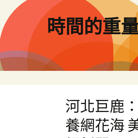
跳
至
主
時間的重
要
內
容
河北巨鹿
養網花海 