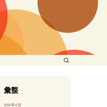
搜
尋
關
鍵
字:
彙整
2026 年 8 月