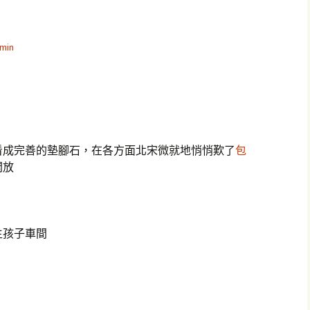
min
看成完善的墊腳石，在各方面北宋微就地悄悄歎了
包
開放
生孩子車間