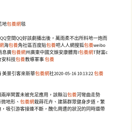
花地
包養網
毯
微信QQ空間QQ好該劇播出後，萬雨柔不出所料地一炮而
網
海
包養
角社區百度貼
包養
吧人人網搜狐
包養
weibo
消息廣
包養網
州廣東中國文娛安康體育I
包養網
T財富c
食安科技
包養
教導軍事
包養
 美景引客來新華
包養網
社2020-05-16 10:13:22
包養
灘兩岸閑置未被充足應用，該縣沿
包養
河彎曲走勢
革微地形、
包養網
栽蒔花卉、建築群眾健身步道，繁
趣，吸引游客接連不斷，醜化周遭的狀況的同時還帶