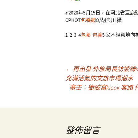
↑2020年5月15日，在河北省
CPHOT
包養網
O/胡良川 攝
1 2 3 4
包養
包養
5 又不經意地
文
←
再出發·外旅局長訪談錄k
充滿活氣的文旅市場潮水
塞壬：衝破寫klook 
章
導
覽
發佈留言