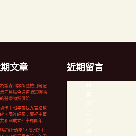
近期文章
近期留言
尚
為護森和診所體檢目鏡配
業守舊綠色通道 保證馳援
無
的醫療物質供給
留
賀卡丨昭年夜找九宮格教
言
統，國祚綿長：慶祝中華
共和國成立七十周圍年
可
僵局”到“清零”，廣州冼村
供