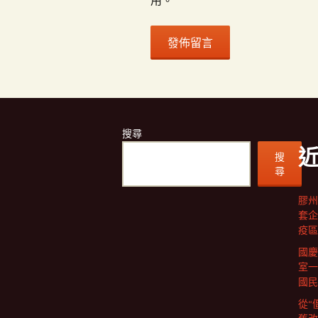
用。
搜尋
搜
尋
膠州
套企
疫區
國慶
室一
國民
從“