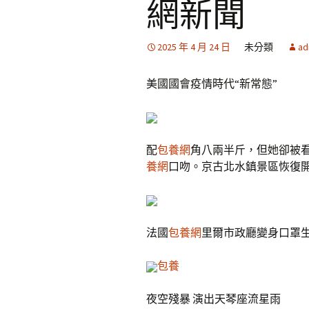
網新聞
2025 年 4 月 24 日
未分類
ad
美國國會疫情時代“新常態”
配
包養網
角八兩半斤，但她卻被
養網
口吻。京古北水鎮景區恢復
法國
包養網
里爾市政廳變身口罩
包養
夜空殘暴 演出天琴座流星雨