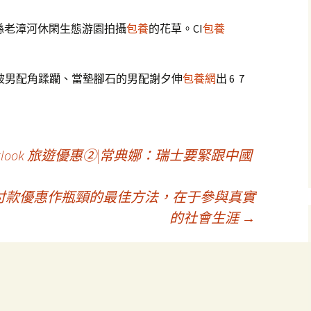
巨鹿縣老漳河休閑生態游園拍攝
包養
的花草。CI
包養
向被男配角蹂躪、當墊腳石的男配謝夕伸
包養網
出 6 7
look 旅遊優惠②|常典娜：瑞士要緊跟中國
客路 付款優惠作瓶頸的最佳方法，在于參與真實
的社會生涯
→