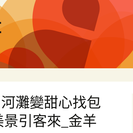
量
：河灘變甜心找包
美景引客來_金羊