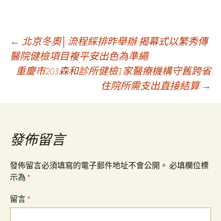
文
←
北京冬奧│流程綵排昨舉辦 揭幕式以繁秀傳
醫院健檢項目複平安出色為準繩
重慶市203森和診所健檢1家醫療機構守舊跨省
章
住院所需支出直接結算
→
導
覽
發佈留言
發佈留言必須填寫的電子郵件地址不會公開。
必填欄位標
示為
*
留言
*