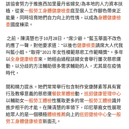
該協會努力于推進西加里曼丹省婦女/為本地的人力資本扶
植，從家
一般勞工身體健康檢查
庭至個人工作腳色帶來正
能量，同時培育她們自力向上的性情，以成為
身體健康檢
查
國度棟梁。
之前，陳清慧也于10月28日，“席少爺。”藍玉華面不改色
的應了一聲，對他要求道：“以後也
健康檢查
請席大人代我
叫藍小姐。”取得”2021 年女性模範慈悲工作範疇獎“。多年
以
全身健康檢查
來，她經由過程該婦女會舉行屢次慈悲運
動，以分歧的方法輔助很多需求輔助的人，尤其是在疫情
時代，
間和精力提水。她們常常舉行包含制作安康酵素等具有實
行及教導意義的慈悲運
餐飲業體檢
動，
巡迴健康管理中心
以輔助女
一般勞工體檢
性獲取更多的常
一般勞工體檢
識并
進步相干的才能。在陳清慧的率領下，印尼華裔女性展現
給眾人的是一個積極
體檢推薦
向上的
巡迴健檢中心
全
一般
勞工身體健康檢查
新面孔。