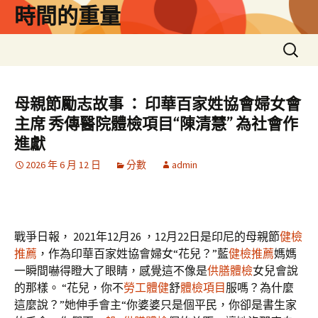
跳
時間的重量
至
主
搜
要
尋
內
關
容
鍵
母親節勵志故事 ： 印華百家姓協會婦女會
字:
主席 秀傳醫院體檢項目“陳清慧” 為社會作
進獻
2026 年 6 月 12 日
分數
admin
戰爭日報， 2021年12月26 ，12月22日是印尼的母親節
健檢
推薦
，作為印華百家姓協會婦女“花兒？”藍
健檢推薦
媽媽
一瞬間嚇得瞪大了眼睛，感覺這不像是
供膳體檢
女兒會說
的那樣。 “花兒，你不
勞工體健
舒
體檢項目
服嗎？為什麼
這麼說？”她伸手會主“你婆婆只是個平民，你卻是書生家