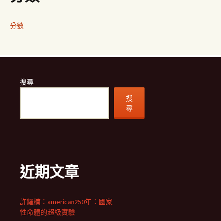
分數
搜尋
搜
尋
近期文章
許耀楠：american250年：國家
性命體的超級實驗