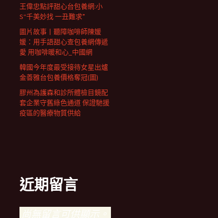
王偉忠點評甜心台包養網:小
S“千美妙找 一丑難求”
圖片故事丨聽障咖啡師陳媛
媛：用手語甜心查包養網傳遞
愛 用咖啡暖和心_中國網
韓國今年度最受接待女星出爐
金善雅台包養價格奪冠(圖)
膠州為護森和診所體檢目鏡配
套企業守舊綠色通道 保證馳援
疫區的醫療物質供給
近期留言
尚無留言可供顯示。