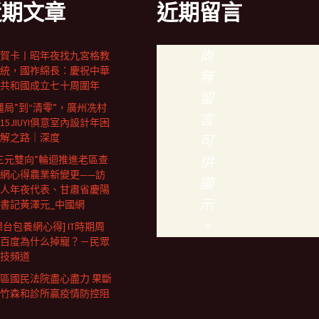
近期文章
近期留言
尚
賀卡丨昭年夜找九宮格教
統，國祚綿長：慶祝中華
無
共和國成立七十周圍年
留
僵局”到“清零”，廣州冼村
言
15JIUYI俱意室內設計年困
解之路｜深度
可
三元雙向”輪迴推進老區查
供
網心得農業新變更——訪
顯
人年夜代表、甘肅省慶陽
示
書記黃澤元_中國網
。
想台包養網心得] IT時期周
百度為什么掉寵？－民眾
技頻道
區國民法院盡心盡力 果斷
竹森和診所贏疫情防控阻