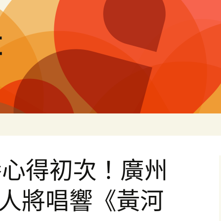
量
養心得初次！廣州
疾人將唱響《黃河