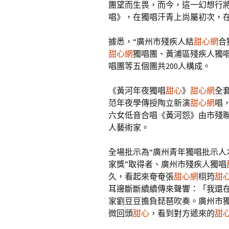
團望而生畏，而今，這一幻想行
唱》，在獨唱汗青上尚屬初次，在
據悉，“廣州市殘疾人結
甜心網
合
甜心網
獨唱團、黃浦區殘疾人獨
唱團等五個團共200人構成。
《黃河年夜獨唱
甜心
》
甜心網
全
范年夜學傳授陶立新演
甜心網
唱
六女低音合唱《黃河怨》由市殘
人藝術家。
全場批示為“廣州青年獨唱批示人才
家獎”取得者、廣州市殘疾人獨唱
久，看起來奄奄張
甜心網
栩筠
甜
耳邊斷斷續續傳來聲響：「我還
家劉豆豆擔負琵琶吹奏。廣州市
微回頭
甜心
，看到對方遞來的
甜