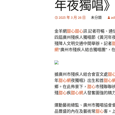
年夜獨唱
2025 年 3 月 26 日
未分類
ad
金羊網
甜心
甜心
訊 記者符暢、通
四屆廣州殘疾人獨唱節《黃河年
殘障人文明交通中間舉辦。記者
網
“廣州市殘疾人結合獨唱團”，
據廣州市殘疾人結合會宣文處
甜
年
甜心網
夜獨唱》出生和首
甜心
鄉。在此佈景下，
甜心
市殘聯聯
殘
甜心
疾
甜心網
人發奮圖強的精
運動藝術總監、廣州市獨唱協會
品豐盛的內在及藝術常
甜心
客。