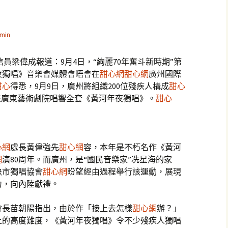
》
min
信員梁偉成報道：9月4日，“絢麗70年奮斗新時期”第
夜獨唱》音樂會媒體會晤會在
甜心網
甜心網
廣州國際
甜心
得悉，9月9日，廣州將組織200位殘疾人構成
甜心
在廣東藝術劇院唱響全套《黃河年夜獨唱》。
甜心
心網
處長黃偉強先
甜心網
容，本年是不朽名作《黃河
網
演80周年。而廣州，是“國民音樂家”冼星海的家
袂市獨唱協會
甜心網
盼望經由過程舉行該運動，展現
力，向內陸獻禮。
會長苗朝陽指出，由於作「接上去怎樣
甜心網
辦？」
上的高度難度，《黃河年夜獨唱》令不少殘疾人獨唱