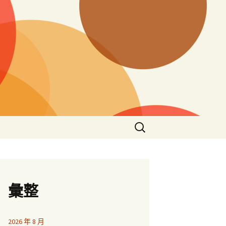
搜
尋
關
鍵
字:
彙整
2026 年 8 月