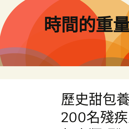
跳
至
主
時間的重
要
內
容
歷史甜包
200名殘