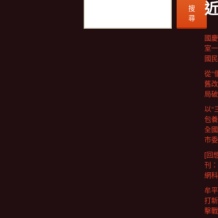
搜
尋
國慶
室一
國民
從“
舊改
局破
以“
包養
全國
市委
[回
刊：
網科
牟平
打新
擊戰