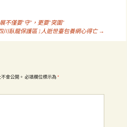
不僅要“守”，更要“突圍”
四川臥龍保護區 1人逝世臺包養網心得亡
→
址不會公開。
必填欄位標示為
*