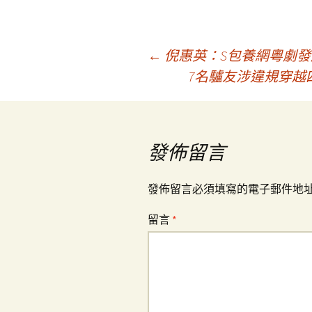
文
←
倪惠英：S包養網粵劇發展
7名驢友涉違規穿越
章
導
發佈留言
覽
發佈留言必須填寫的電子郵件地
留言
*