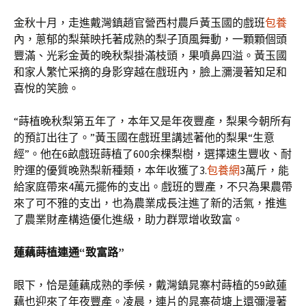
金秋十月，走進戴灣鎮趙官營西村農戶黃玉國的戲班
包養
內，蔥郁的梨葉映托著成熟的梨子頂風舞動，一顆顆個頭
豐滿、光彩金黃的晚秋梨掛滿枝頭，果噴鼻四溢。黃玉國
和家人繁忙采摘的身影穿越在戲班內，臉上瀰漫著知足和
喜悅的笑臉。
“蒔植晚秋梨第五年了，本年又是年夜豐產，梨果今朝所有
的預訂出往了。”黃玉國在戲班里講述著他的梨果“生意
經”。他在6畝戲班蒔植了600余棵梨樹，選擇速生豐收、耐
貯運的優質晚熟梨新種類，本年收獲了3.
包養網
3萬斤，能
給家庭帶來4萬元擺佈的支出。戲班的豐產，不只為果農帶
來了可不雅的支出，也為農業成長注進了新的活氣，推進
了農業財產構造優化進級，助力群眾增收致富。
蓮藕蒔植連通“致富路”
眼下，恰是蓮藕成熟的季候，戴灣鎮晁寨村蒔植的59畝蓮
藕也迎來了年夜豐產。凌晨，連片的晁寨荷塘上還彌漫著