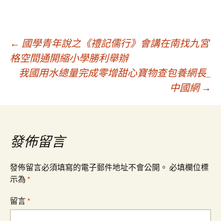
文
←
國學青年說之《禮記儒行》會講在南找九宮
格空間通開縮小學勝利舉辦
我國用水總量完成零增甜心寶物查包養網長_
章
中國網
→
導
覽
發佈留言
發佈留言必須填寫的電子郵件地址不會公開。
必填欄位標
示為
*
留言
*