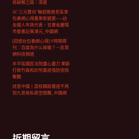
局破解之路｜深度
以“三元雙向”輪迴推進老區查
包養網心得農業新變更——訪
全國人年夜代表、甘肅省慶陽
市委書記黃澤元_中國網
[回想台包養網心得] IT時期周
刊：百度為什么掉寵？－民眾
網科技頻道
牟平區國民法院盡心盡力 果斷
打新竹森和診所贏疫情防控阻
擊戰
詩意中國丨荔枝驛路蜀道不再
到九宮格私密空間難_中國網
近期留言