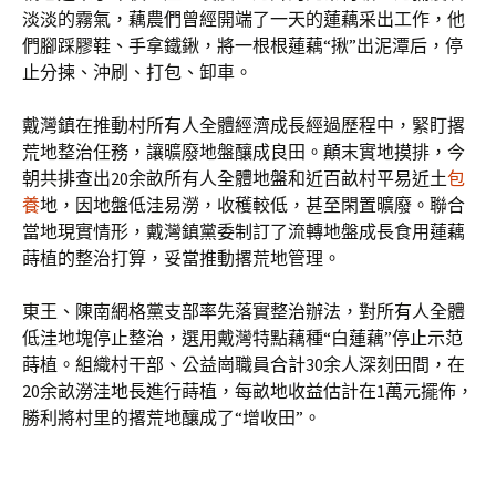
淡淡的霧氣，藕農們曾經開端了一天的蓮藕采出工作，他
們腳踩膠鞋、手拿鐵鍬，將一根根蓮藕“揪”出泥潭后，停
止分揀、沖刷、打包、卸車。
戴灣鎮在推動村所有人全體經濟成長經過歷程中，緊盯撂
荒地整治任務，讓曠廢地盤釀成良田。顛末實地摸排，今
朝共排查出20余畝所有人全體地盤和近百畝村平易近土
包
養
地，因地盤低洼易澇，收穫較低，甚至閑置曠廢。聯合
當地現實情形，戴灣鎮黨委制訂了流轉地盤成長食用蓮藕
蒔植的整治打算，妥當推動撂荒地管理。
東王、陳南網格黨支部率先落實整治辦法，對所有人全體
低洼地塊停止整治，選用戴灣特點藕種“白蓮藕”停止示范
蒔植。組織村干部、公益崗職員合計30余人深刻田間，在
20余畝澇洼地長進行蒔植，每畝地收益估計在1萬元擺佈，
勝利將村里的撂荒地釀成了“增收田”。