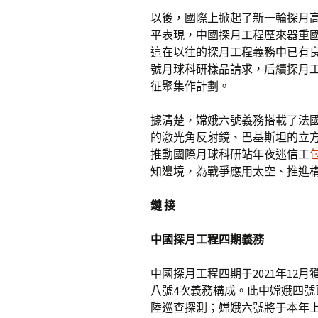
以後，國際上掀起了新一輪探月
平表現，中國探月工程歷來器重
這在以往的探月工程義務中已有
號月球科研樣品請求，后續探月
征聚集作計劃。
據清楚，嫦娥六號義務搭載了法
的激光角反射鏡、巴基斯坦的立
推動國際月球科研站年夜迷信工
知邊境，為戰爭應用太空、推進
鏈 接
中國探月工程四期義務
中國探月工程四期于2021年1
八號4次義務構成。此中嫦娥四號已
陸巡查探測；嫦娥六號將于本年