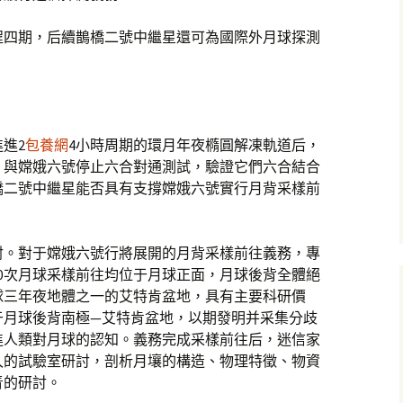
程四期，后續鵲橋二號中繼星還可為國際外月球探測
進2
包養網
4小時周期的環月年夜橢圓解凍軌道后，
，與嫦娥六號停止六合對通測試，驗證它們六合結合
橋二號中繼星能否具有支撐嫦娥六號實行月背采樣前
射。對于嫦娥六號行將展開的月背采樣前往義務，專
0次月球采樣前往均位于月球正面，月球後背全體絕
球三年夜地體之一的艾特肯盆地，具有主要科研價
于月球後背南極—艾特肯盆地，以期發明并采集分歧
進人類對月球的認知。義務完成采樣前往后，迷信家
久的試驗室研討，剖析月壤的構造、物理特徵、物資
青的研討。