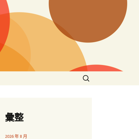
搜
尋
關
鍵
字:
彙整
2026 年 8 月