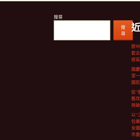
搜尋
搜
尋
膠州
套企
疫區
國慶
室一
國民
從“
舊改
局破
以“
包養
全國
市委