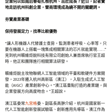
企業何以如雨后春筍扎根杭州、茁壯成長？近日，記者實
地走訪杭州科創企業，營商環境成為繞不開的關鍵詞。
夯實產業基礎
保持發展定力，找準比較優勢
“讓人形機器人代替護士查房，監測患者呼吸、心率等，只
要在機器人上搭載一塊集成相關算法的芯片就能實現……”
見到杭州曠維炬銳科技有限公司創始人兼首席執行官王超
時，他正和團隊進行相關算法研發。
曠維炬銳主攻物聯網人工智能領域的平臺和軟硬件方案開
發，2023年遷入杭州高新區（濱江），入駐生成式人工智
能（AIGC）產業創新中心。“濱江區重點打造的產業鏈，與
企業發展方向高度吻合。”王超說。
濱江區委常
九宮格
委、副區長高翀介紹，杭州是國家新一
代人工智能創新發展試驗區、創新應用先導區，濱江作為