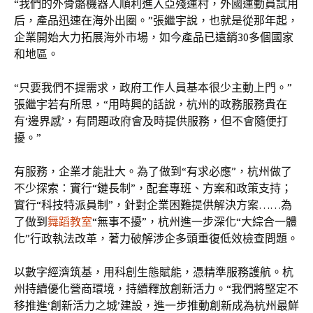
“我們的外骨骼機器人順利進入亞殘運村，外國運動員試用
后，產品迅速在海外出圈。”張繼宇說，也就是從那年起，
企業開始大力拓展海外市場，如今產品已遠銷30多個國家
和地區。
“只要我們不提需求，政府工作人員基本很少主動上門。”
張繼宇若有所思，“用時興的話說，杭州的政務服務貴在
有‘邊界感’，有問題政府會及時提供服務，但不會隨便打
擾。”
有服務，企業才能壯大。為了做到“有求必應”，杭州做了
不少探索：實行“鏈長制”，配套專班、方案和政策支持；
實行“科技特派員制”，針對企業困難提供解決方案……為
了做到
舞蹈教室
“無事不擾”，杭州進一步深化“大綜合一體
化”行政執法改革，著力破解涉企多頭重復低效檢查問題。
以數字經濟筑基，用科創生態賦能，憑精準服務護航。杭
州持續優化營商環境，持續釋放創新活力。“我們將堅定不
移推進‘創新活力之城’建設，進一步推動創新成為杭州最鮮