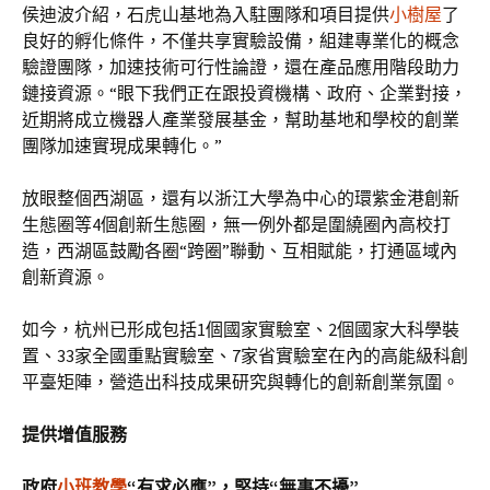
侯迪波介紹，石虎山基地為入駐團隊和項目提供
小樹屋
了
良好的孵化條件，不僅共享實驗設備，組建專業化的概念
驗證團隊，加速技術可行性論證，還在產品應用階段助力
鏈接資源。“眼下我們正在跟投資機構、政府、企業對接，
近期將成立機器人產業發展基金，幫助基地和學校的創業
團隊加速實現成果轉化。”
放眼整個西湖區，還有以浙江大學為中心的環紫金港創新
生態圈等4個創新生態圈，無一例外都是圍繞圈內高校打
造，西湖區鼓勵各圈“跨圈”聯動、互相賦能，打通區域內
創新資源。
如今，杭州已形成包括1個國家實驗室、2個國家大科學裝
置、33家全國重點實驗室、7家省實驗室在內的高能級科創
平臺矩陣，營造出科技成果研究與轉化的創新創業氛圍。
提供增值服務
政府
小班教學
“有求必應”，堅持“無事不擾”