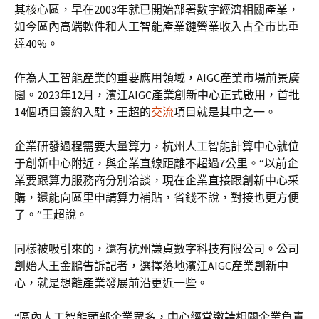
其核心區，早在2003年就已開始部署數字經濟相關產業，
如今區內高端軟件和人工智能產業鏈營業收入占全市比重
達40%。
作為人工智能產業的重要應用領域，AIGC產業市場前景廣
闊。2023年12月，濱江AIGC產業創新中心正式啟用，首批
14個項目簽約入駐，王超的
交流
項目就是其中之一。
企業研發過程需要大量算力，杭州人工智能計算中心就位
于創新中心附近，與企業直線距離不超過7公里。“以前企
業要跟算力服務商分別洽談，現在企業直接跟創新中心采
購，還能向區里申請算力補貼，省錢不說，對接也更方便
了。”王超說。
同樣被吸引來的，還有杭州謙貞數字科技有限公司。公司
創始人王金鵬告訴記者，選擇落地濱江AIGC產業創新中
心，就是想離產業發展前沿更近一些。
“區內人工智能頭部企業眾多，中心經常邀請相關企業負責