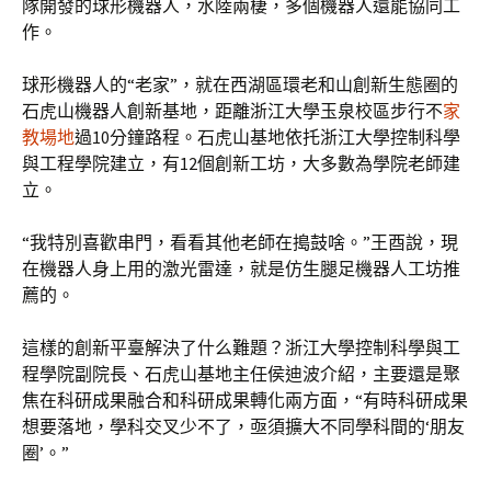
隊開發的球形機器人，水陸兩棲，多個機器人還能協同工
作。
球形機器人的“老家”，就在西湖區環老和山創新生態圈的
石虎山機器人創新基地，距離浙江大學玉泉校區步行不
家
教場地
過10分鐘路程。石虎山基地依托浙江大學控制科學
與工程學院建立，有12個創新工坊，大多數為學院老師建
立。
“我特別喜歡串門，看看其他老師在搗鼓啥。”王酉說，現
在機器人身上用的激光雷達，就是仿生腿足機器人工坊推
薦的。
這樣的創新平臺解決了什么難題？浙江大學控制科學與工
程學院副院長、石虎山基地主任侯迪波介紹，主要還是聚
焦在科研成果融合和科研成果轉化兩方面，“有時科研成果
想要落地，學科交叉少不了，亟須擴大不同學科間的‘朋友
圈’。”