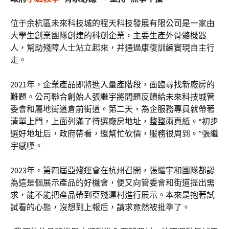
位于余杭區未來科技城的程天科技發展有限公司是一家由
大學生創業團隊創建的科創企業，主要生產外骨骼機器
人，幫助殘障人士站立起來，并通過康復訓練實現自主行
走。
2021年，企業產品即將進入量產階段，面臨尋找新廠房的
難題。公司聯合創始人張繼宇將問題反饋給未來科技城管
委會和屬地街道倉前街道。第二天，為企服務專員就帶著
清單上門，上面列滿了待選廠房地址，整整兩頁紙。“初步
選好地址后，政府帶看，還幫忙砍價，服務很周到。”張繼
宇感嘆。
2023年，第四屆亞殘運會在杭州召開，張繼宇和團隊都認
為這是個展示產品的好機會，便又向管委會和街道提出需
求，能不能把產品帶到亞殘運村進行展示。本來是抱著試
試看的心態，沒想到上報后，請求竟然被批準了。