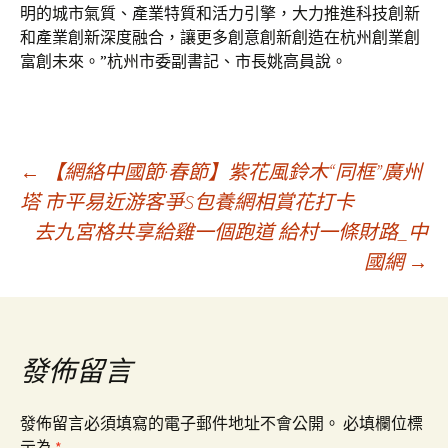
明的城市氣質、產業特質和活力引擎，大力推進科技創新
和產業創新深度融合，讓更多創意創新創造在杭州創業創
富創未來。”杭州市委副書記、市長姚高員說。
文
←
【網絡中國節·春節】紫花風鈴木“同框”廣州
塔 市平易近游客爭S包養網相賞花打卡
去九宮格共享給雞一個跑道 給村一條財路_中
章
國網
→
導
覽
發佈留言
發佈留言必須填寫的電子郵件地址不會公開。
必填欄位標
示為
*