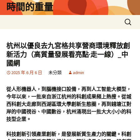
跳
時間的重量
至
主
搜
要
尋
內
關
容
鍵
杭州以優良去九宮格共享營商環境釋放創
字:
新活力（高質量發展看亮點·走一線）_中
國網
2025 年 6 月 6 日
未分類
admin
從人形機器人，到腦機接口設備，再到人工智能大模型，
今年以來，一批來自浙江杭州的科創成果頻上熱搜。從城
西科創大走廊到西湖區環大學創新生態圈，再到錢塘江對
岸的中國視谷、中國數谷，杭州涌現出一批大大小小的科
技型企業。
科技創新引領產業創新，是發展新質生產力的關鍵。科創