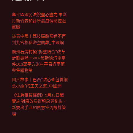
牟平區國民法院盡心盡力 果斷
打新竹森和診所贏疫情防控阻
擊戰
詩意中國丨荔枝驛路蜀道不再
到九宮格私密空間難_中國網
廣州石牌村擬“拆整結合”改革
計劃撤除OSDER奧斯德汽車零
件10.3萬平方米村平易近室第
與集體物業
圖片故事｜巴西“甜心查包養網
莫小龍”的工夫之道_中國網
《住房租賃條例》9月15日起
實施 對魔改房群租房等亂象，
新規出手JIUYI俱意室內設計管
理