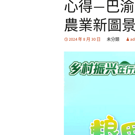
心得—巴
農業新圖景
2024 年 8 月 30 日
未分類
ad