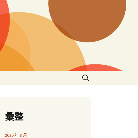
搜
尋
關
鍵
字:
彙整
2026 年 8 月