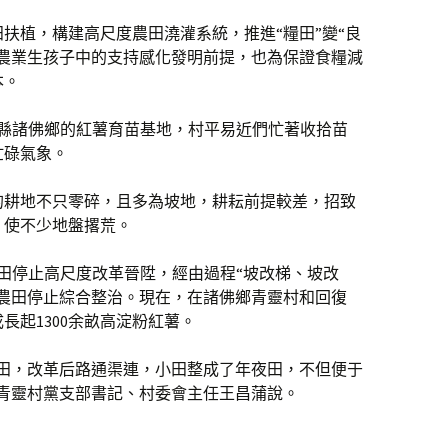
扶植，構建高尺度農田澆灌系統，推進“糧田”變“良
代農業生孩子中的支持感化發明前提，也為保證食糧減
本。
治縣諸佛鄉的紅薯育苗基地，村平易近們忙著收拾苗
忙碌氣象。
的耕地不只零碎，且多為坡地，耕耘前提較差，招致
，使不少地盤撂荒。
田停止高尺度改革晉陞，經由過程“坡改梯、坡改
對農田停止綜合整治。現在，在諸佛鄉青靈村和回復
長起1300余畝高淀粉紅薯。
了田，改革后路通渠連，小田整成了年夜田，不但便于
”青靈村黨支部書記、村委會主任王昌蒲說。