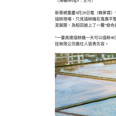
（海報design：王可）
新華網重慶4月29日電（韓夢霖
插秧現場，只見插秧機在寬廣平
潔展開，為稻田披上了一襲“綠色
“一臺高速插秧機一天可以插秧40
技無限公司擔任人張勇先容。