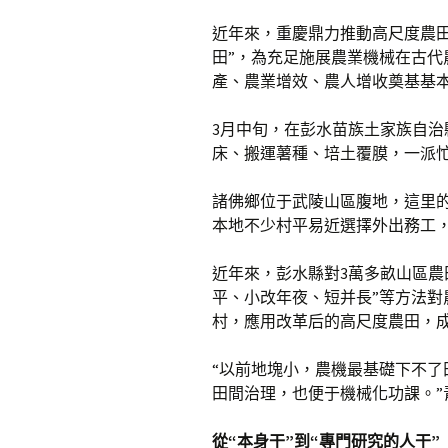
近年來，重慶鼎力推動高尺度農田
田”，為充足施展農業機械在古
產、農業增效、農人增收奠基基
3月中旬，在彭水苗族土家族自
床、搬運薯種、培土覆膜，一派
諸佛鄉位于武陵山區腹地，這里
本地不少村平易近選擇外出務工
近年來，彭水縣對3萬多畝山區農
平、小改年夜、短并長”等方法
村，應用改革后的高尺度農田，成
“以前地塊小，農機最基礎下不
田間治理，也便于機械化功課。
從“本身干”到“專門研究的人干”