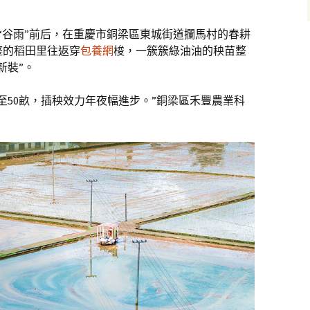
）“谷雨”前后，在重慶市銅梁區東城街道攔馬村的春耕
整的稻田里往返穿
包養網
梭，一簇簇綠油油的秧苗整
新裝”。
至50畝，插秧效力年夜幅進步。”銅梁區禾豐農業科