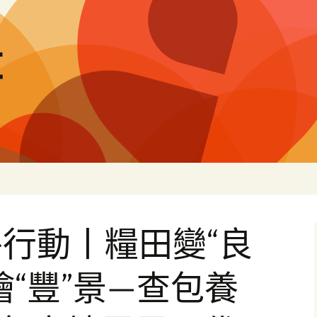
量
行動丨糧田變“良
繪“豐”景—查包養