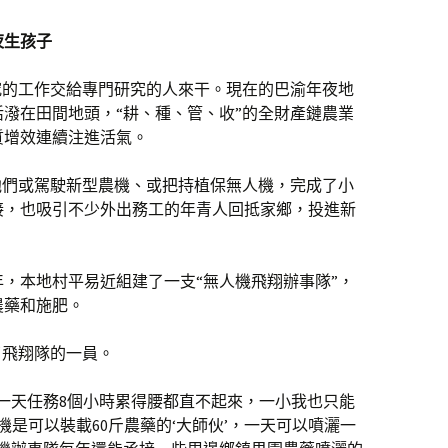
夜生孩子
究的工作交給專門研究的人來干。現在的巴渝年夜地
潑在田間地頭，“耕、種、管、收”的全財產鏈農業
質增效連續注進活氣。
他們或駕駛新型農機、或把持植保無人機，完成了小
接，也吸引不少外出務工的年青人回抵家鄉，投進新
年，本地村平易近組建了一支“無人機飛翔辦事隊”，
農藥和施肥。
了飛翔隊的一員。
一天任務8個小時累得腰都直不起來，一小我也只能
機是可以裝載60斤農藥的‘大師伙’，一天可以噴灑一