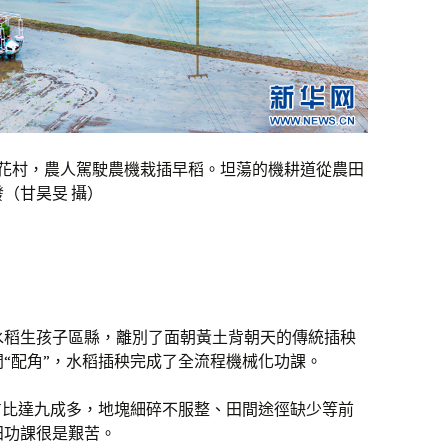
金花村，農人駕駛農機栽插早稻。坦蕩的機耕道從農田
（甘昊旻 攝）
水稻生孩子區縣，離別了面朝黃土背朝天的傳統插秧
“配角”，水稻插秧完成了全流程機械化功課。
占比達九成多，地塊細碎不服整、田間途徑缺少等前
田功課很是艱苦。