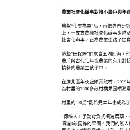
農業社會化辦事對接小農戶與年
地盤“化零為整”后，再把專門研
上，一支支農機社會化辦事步隊活
社會化辦事，正為農業生孩子提
這些“田保姆”們來自五湖四海，
農戶與古代化年夜農業的有用對
情勢的農業生孩子中。
在渝北區年夜盛鎮青龍村，2019
為村里的2000多畝柑橘果園噴灑
村里的“90后”劉希堯本年也成為
“傳統人工手動背負式噴灑農藥，
噴灑3畝擺佈的果園。我們的無人