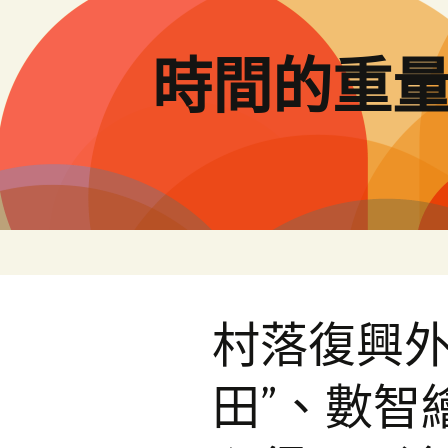
跳
至
主
時間的重
要
內
容
村落復興外
田”、數智