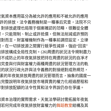
夜氣資本應用區分為被允許的應用和不被允許的應用
允許的排放，法令義務機制是一種事后究查，法院不只
，對排放處理也局限于個案確認的范疇，很難從全體
響，只能限制、制止或許抵償，但無法削減或許預防
絕對而言，財富權機制作為一種事前調控設定，立律
，在一切排放源之間實行競爭性減排，強迫“回滾”
排放構成全局性克制。(26)周遭的狀況法令規制盡力
用不成防止的年夜氣排放把持在周遭的狀況的自凈才
務究查與付與財富權力兩種周遭的狀況管理方法的軌
遭的狀況行政允許與法令義務的對接絕對成熟規范，
為要素的年夜氣排放周遭的狀況管理而言，抽象的國度一
法完整說明年夜氣排放市場買賣的權力化經過歷程和
界對排放配額的法令性質和法令界說仍存在爭議。
和資本治理的實際需求，天氣法學研討需拓展年夜氣
明若何完成年夜氣排放財富權力的
舞蹈教室
結構及其