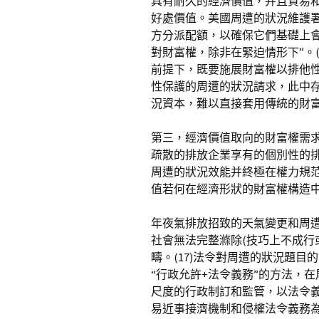
具有耐久的經濟價值，并且貿易
好處價值。美國周遭的狀況維護署
方分派配額，以確保它們基礎上
對財富權，除非在緊迫情形下”。
前提下，既要施展財富權以排他
性保護的周遭的狀況請求，此中
況資本，難以直接套用傳統的財
第三，經濟價值取向的財富權需求
疏散的排放企業享有的個別性的
周遭的狀況效能并終極在權力規
值若何在經濟形狀的財富權構造
年夜氣排放招致的天氣變更和周
社會無法完整滌除(技巧上不成行
疇。(17)法令對周遭的狀況題
“行政允許+法令義務”的方法，
尺度的行政制訂和監管，以法令
易近事接濟機制和侵權法令義務