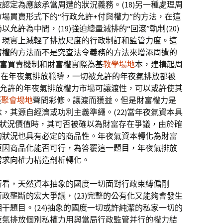
認定為應該承當周遭的狀況義務。(18)另一種處理周
場買賣形式下的“行政允許+付與權力”的方法，在這
許為中間，(19)強迫總量減排的“回滾”軌制(20)
，現實上減輕了排放尺度的行政制訂和監管力度。這
富權的方法而不是究查法令義務的方法來增添周遭的
財富買賣機制和財富權實際為基
教學場地
本，建構起周
。在年夜氣排放範疇，一切被允許的年夜氣排放都被
種被允許的年夜氣排放權力市場可讓渡性，可以或許使其
輕
聚會場地
聲問彩修。讓渡而獲益。但是財富權力是
，其源自經濟或功利主義準繩。(22)當年夜氣資本具
的狀況價值時，其可否被確以為財富存在爭議，由於確
的狀況也具有必定的商品性。年夜氣資本轉化為財富
原因商品化能否可行，為答覆這一題目，年夜氣排放
需求向權力構造剖析轉化。
行看，天然資本抽象的國度一切面對行政束縛偏剛
政壟斷的宏大爭議，(23)完整的公有化又能夠會發生
干題目。(24)抽象的國度一切或許純潔的私家一切的
夜氣排放個別私權力用與當局行政監管并行的權力結