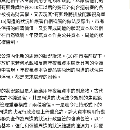
和其他相干法令將實用于配額和效能，以維護他們的
有興趣識地在2010年以后的幾年外向合適前提的各
會被視為財富權，又表現其“有興趣將排放配額視為盡
(15)周遭的狀況維護署自相牴觸的做法反應出，市場
性保持的經濟價值，又要完成周遭的狀況資本以公個
存在自然牴觸。年夜氣資本作為公共資本、周遭的狀
富權機制。
公道內化新的周遭的狀況訴求。(16)在市場前提下，
排放好處若何承載和反應年夜氣資本廣泛具有的全體
范中表現，年夜氣資本負載品德原因的周遭的狀況價
中浮現，都是需求處理的困難。
遭的狀況題目是人類應用年夜氣資本的副產物，古代
或許本錢過高)，其是周遭的狀況法令規制的焦點範
目的管理重要構成了兩種途徑。一是號令把持形式下的
在周遭的狀況行政治理上倚重允許，誇大資本應用行動
義務究查作為周遭的狀況行政監管的強迫包管，以平
為基本，強化和彌補周遭的狀況維護的強迫力，即便