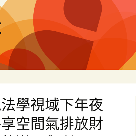
量
氣法學視域下年夜
共享空間氣排放財