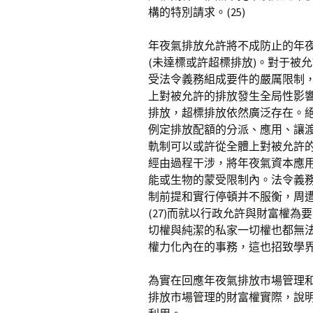
構的特別請求。(25)
年夜氣排放允許將不成防止的年
(未達標或許超標排放)。對于被
受法令義務組成要件的嚴厲限制
上對被允許的排放發生全局性影
排放，超標排放依然廣泛存在。
例定排放配額的分派、應用、讓渡
軌制可以或許從全體上對被允許的
經由過程干涉，將年夜氣資本應
能或生物的蒙受限制內。法令義
制前提和實行停頓并不服衡，周
(27)而就以行政允許與財富權
切權與純潔的私家一切權也都無
權力化內在的事務，這也招致學
為實在回應年夜氣排放市場管理
排放市場管理的財富權實際，說