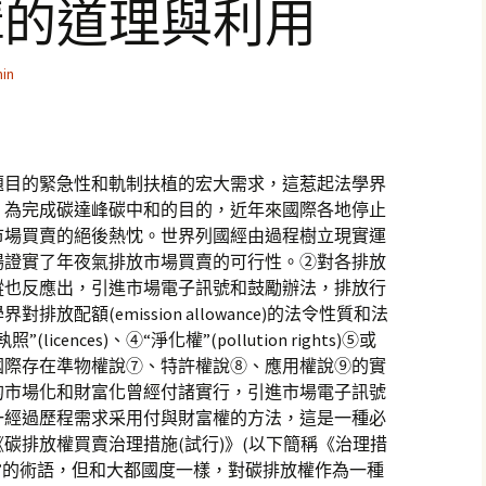
構的道理與利用
in
題目的緊急性和軌制扶植的宏大需求，這惹起法學界
。為完成碳達峰碳中和的目的，近年來國際各地停止
市場買賣的絕後熱忱。世界列國經由過程樹立現實運
場證實了年夜氣排放市場買賣的可行性。②對各排放
蹤也反應出，引進市場電子訊號和鼓勵辦法，排放行
配額(emission allowance)的法令性質和法
ences)、④“淨化權”(pollution rights)⑤或
視角，國際存在準物權說⑦、特許權說⑧、應用權說⑨的實
的市場化和財富化曾經付諸實行，引進市場電子訊號
一經過歷程需求采用付與財富權的方法，這是一種必
碳排放權買賣治理措施(試行)》(以下簡稱《治理措
權”的術語，但和大都國度一樣，對碳排放權作為一種