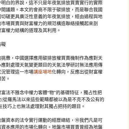
少明白的界說，這不只是年夜氣排放買賣實行的實際
中間議題。本文的會商不限于碳排放，而是聯合我國
圖切磋更具廣泛性意義的年夜氣排放，經由過程與地
的市場買賣與財富權力的規范構造聯絡接觸起來剖
財富權力結構的道理及其利用。
妨礙
的挑釁，中國選擇應用碳排放權買賣機制作為應對天
心應對處理天氣變更題目的天氣法學研討無法應用傳
狀況管理這一市場
講座場地
化轉向，反應出從財富權
艱苦。
富法不雅念中權力客體“物”的基礎特征，獨占性把
收(從羅馬法以來這些範疇都被以為是不克不及公有的
在技巧上也無法處理對其獨占把持的題目。
地盤資本的法令實行運動的經歷總結，⑩我們凡是可
盤資本應用的市場化轉向。地盤市場買賣曾經為地盤