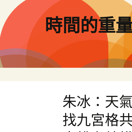
跳
至
主
時間的重
要
內
容
朱冰：天
找九宮格