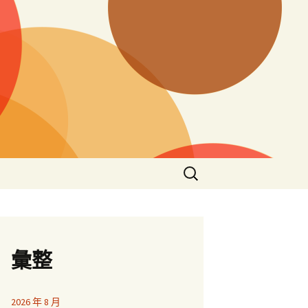
搜
尋
關
鍵
字:
彙整
2026 年 8 月