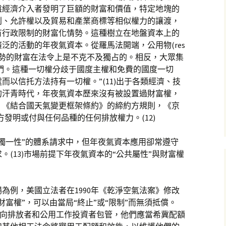
盤經濟介入者發明了巨額的財富和價值，特定地塊的
利、允許權以及貿易和產業商標等相似權力的讓渡，
有行政限制的財富化情勢。這種樹立在地盤資本上的
泛的活動的年夜氣資本。從羅馬法開端，公用物(res
某些情勢的財富在法令上是不克不及獨占的。相反，大眾集
們。這種一切權分歧于國度主權和免費的國度一切
而以信托方法持有一切權。”(11)出于各類經濟、技
的汗青時代，年夜氣資本歷來沒有被設置過財富權，
中，《結合國天氣變更框架條約》的締約方規則，《京
發明或付與任何品種的任何排放權力。(12)
獨一性”的體系請求中，但年夜氣資本應用卻常遵守
(13)市場前提下年夜氣資本的“公共屬性”與財富權
為例，美國立法者在1990年《乾淨空氣法案》修改
富權”，可以由當局“終止”或“限制”而無須抵償。
蓄銳向排放者和公用工作投資者包管，他們應當希冀配額