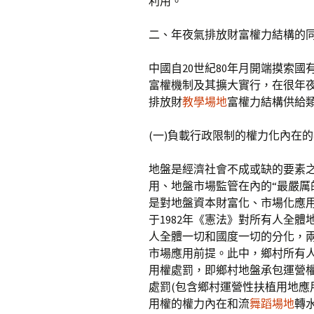
利用。
二、年夜氣排放財富權力結構的
中國自20世紀80年月開端摸索
富權機制及其擴大實行，在很年
排放財
教學場地
富權力結構供給
(一)負載行政限制的權力化內在
地盤是經濟社會不成或缺的要素
用、地盤市場監管在內的“最嚴厲
是對地盤資本財富化、市場化應用的
于1982年《憲法》對所有人全體
人全體一切和國度一切的分化，
市場應用前提。此中，鄉村所有
用權處罰，即鄉村地盤承包運營
處罰(包含鄉村運營性扶植用地應
用權的權力內在和流
舞蹈場地
轉