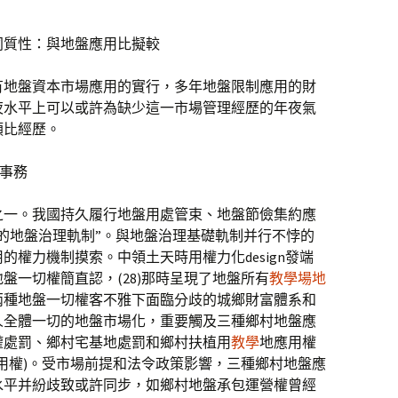
同質性：與地盤應用比擬較
國有地盤資本市場應用的實行，多年地盤限制應用的財
夜水平上可以或許為缺少這一市場管理經歷的年夜氣
類比經歷。
的事務
之一。我國持久履行地盤用處管束、地盤節儉集約應
的地盤治理軌制”。與地盤治理基礎軌制并行不悖的
權力機制摸索。中領土天時用權力化design發端
地盤一切權簡直認，(28)那時呈現了地盤所有
教學場地
兩種地盤一切權客不雅下面臨分歧的城鄉財富體系和
人全體一切的地盤市場化，重要觸及三種鄉村地盤應
權處罰、鄉村宅基地處罰和鄉村扶植用
教學
地應用權
用權)。受市場前提和法令政策影響，三種鄉村地盤應
水平并紛歧致或許同步，如鄉村地盤承包運營權曾經