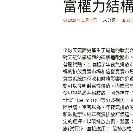
富權力結
2025 年 1 月 7 日
未分類
adm
全球天氣變更催生了周遭的狀況
對天氣法學議題的連續追蹤關心
普遍試點，①喚起了年夜氣排放
轉的排放買賣市場和信譽買賣市
買賣系統的稅收和財務影響的追
動可以發明財富性價值。③盡管學界對排放
令界說熟悉并紛歧致，國外存在“執照”(lic
“允許”(permits)⑥等分歧
際爭議，筆者以為，年夜氣排放
和鼓勵辦法給年夜氣排放訂價這
定的選擇。以碳排放為例，我國《
施(試行)》)直接應用了“碳排放