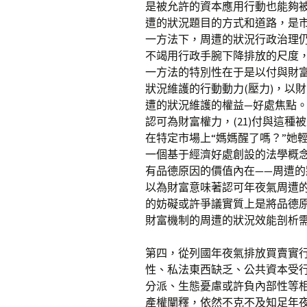
是被允許的資本應用行動也能夠被
遭的狀況題目的方式和道路，是市
一方法下，周遭的狀況行政治理仍以允
不竭用行政手腕下降排放的尺度
一方法的特別性在于是以付與財
狀況維護的行動動力(壓力)，以
遭的狀況維護的權益—好處焦點
認可為財富權力，(21)付與這
在特定市場上“媽媽醒了嗎？”她
一個基于經濟好處創設的法學概念
有品德原因的價值內在——周遭
以為財富意味著認可年夜氣周遭
的妨礙或許爭議實質上是將品德
財富機制的周遭的狀況效能剖析
第四，從列國年夜氣排放買賣實
性、私法東西缺乏、公共資本受行
分派、生態憂慮或許負內部性等相
產權闡釋，依然不克不及知足年