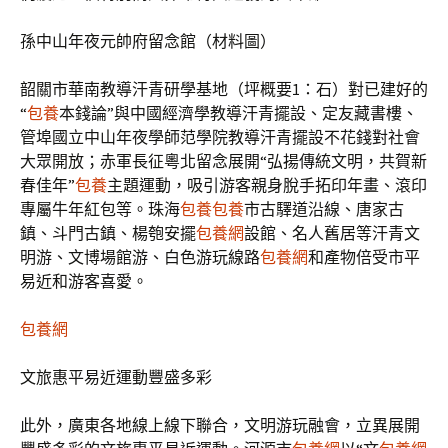
孫中山年夜元帥府留念館（材料圖）
韶關市華南教導汗青研學基地（坪概要1：石）對已建好的
“
包養
本錢論”與中國經濟學教導汗青擺設、定友藏書樓、
管埠國立中山年夜學師范學院教導汗青擺設不花錢對社會
大眾開放；赤軍長征粵北留念展開“弘揚傳統文明，共賀新
春佳年”
包養
主題運動，吸引游客親身脫手拓印年畫、滾印
專屬牛年紅包等。珠海
包養
包養
市古驛道沿線、唐家古
鎮、斗門古鎮、楊匏安擺
包養網
設館、名人舊居等汗青文
明游、文博場館游、白色游玩線路
包養網
和產物倍受市平
易近和游客喜愛。
包養網
文旅惠平易近運動豐盛多彩
此外，廣東各地線上線下聯合，文明游玩融會，立異展開