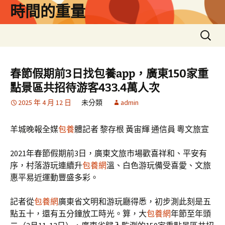
跳
時間的重量
至
主
搜
要
尋
內
關
容
鍵
春節假期前3日找包養app，廣東150家重
字:
點景區共招待游客433.4萬人次
2025 年 4 月 12 日
未分類
admin
羊城晚報全媒
包養
體記者 黎存根 黃宙輝 通信員 粵文旅宣
2021年春節假期前3日，廣東文旅市場歡喜祥和、平安有
序，村落游玩連續升
包養網
溫、白色游玩備受喜愛、文旅
惠平易近運動豐盛多彩。
記者從
包養網
廣東省文明和游玩廳得悉，初步測此刻是五
點五十，還有五分鐘放工時光。算，大
包養網
年節至年頭