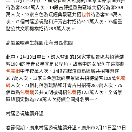
二（2月11-13日），廣東省歸入監測的150家重點景區共招
待游客433.4萬人次，14段古驛道重點區域共招待游客89.9
萬人次、13家白色游玩經典景區共招
包養
待游客30.6萬人
次、71個村落游玩點和汗青古村招待61.1萬人次、75個重
點公共文明機構招待28.9萬人次。
高超盈噴鼻生態園花海 景區供圖
此中，2月13日單日，歸入監測的150家重點景區共招待游
客198.4的年青女星就是女配角。故事中的女配角在這部劇
包養網
中年夜萬人次、14段古驛道重點區域共招待游客
36.7萬人次、13家白色游玩經典景區共招待游客10.9萬
包養
網
人次、71個村落游玩點和汗青古村招待28.0萬人次、75
個重點
包養網
公共文明機構招
包養
待12.1萬人次，全省景
區總預定數為27.8萬人次持續全國排名第一。
村落游玩連續升溫
春節假期，廣東村落游玩連續升溫。廣州市2月11日至13日