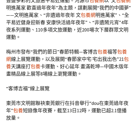
豐盛多彩的文旅惠平易近運動。河源市
包養網
以“文
包養網
明進萬家 歡喜過年夜年”為主題，謀劃展開“我們的中國夢”
——文明進萬家、“非遺過年夜年 文
包養網
明進萬家”、“全
平易近健身迎新春 安康快活過年夜年”、“非遺鬧元宵”4年
夜系列運動、110多項文旅運動，近200場次下層群眾文明
運動。
梅州市發布“我們的節日”春節特輯—客博吉
包養
福等
包養
網
線上展覽運動，以及展開“春節家中宅·宅出我出色”21
包
養
天講座打
包養
卡運動、好心延年 畫滿乾坤—中國木版年
畫精品線上展等8場線上瀏覽運動。
“客博吉福”線上展覽
東莞市文明館聯袂東莞銀行在抖音舉行“dou在東莞過年夜
年”
包養
短錄像年夜賽，截至13日12時，運動已超2.1億播
放量。