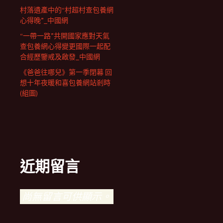
村落遺產中的“村超村查包養網
心得晚”_中國網
“一帶一路”共開國家應對天氣
查包養網心得變更國際一起配
合經歷鑒戒及啟發_中國網
《爸爸往哪兒》第一季閉幕 回
想十年夜暖和喜包養網站剎時
(組圖)
近期留言
尚無留言可供顯示。