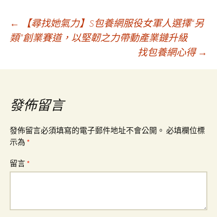
文
←
【尋找她氣力】S包養網服役女軍人選擇“另
類”創業賽道，以堅韌之力帶動產業鏈升級
找包養網心得
→
章
導
發佈留言
覽
發佈留言必須填寫的電子郵件地址不會公開。
必填欄位標
示為
*
留言
*