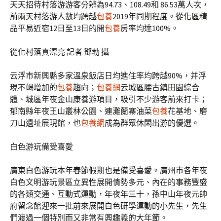
天天招待村落游游客分辨為94.73、108.49和 86.53萬人次，
前兩天村落游人數均跨越
包養
2019年同期程度。從化區精
品平易近宿12日至13日的開
包養
房率均達100%。
從化村落真漂亮 記者 鄧勃 攝
云浮市新興縣多家溫泉飯店日均進住率均跨越90%，并浮
現不竭增加的
包養
趨向；
包養網
云城區腰古鎮田園綜合
體、城區年夜金山康養游項目，吸引不少游客前來打卡；
郁南縣年夜王山叢林公園、連灘蘭寨油菜
包養
花基地、磨
刀山遺址展現館，也
包養網
成為群眾休閑出游的優選。
白色游玩備受喜愛
廣東白色游玩本年春節假期也是備受喜愛。廣州市各年夜
白色文明游玩景區立異性展開情勢多元、內在的事務豐盛
的各類交通、互動式運動，年夜年三十，孫中山年夜元帥
府留念館迎來一批前來展開白色研學運動的小先生，先生
們渡過一個特別而又非常有興趣義的大年節。