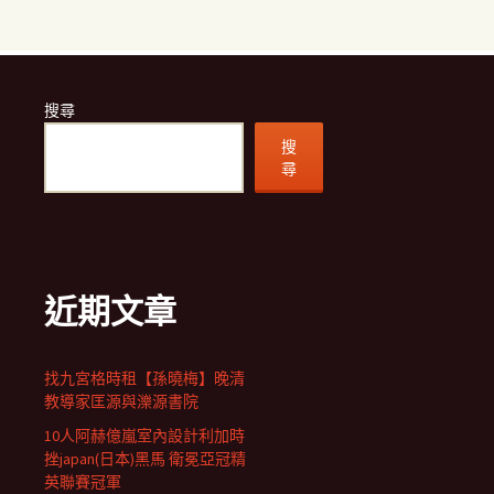
搜尋
搜
尋
近期文章
找九宮格時租【孫曉梅】晚清
教導家匡源與濼源書院
10人阿赫億嵐室內設計利加時
挫japan(日本)黑馬 衛冕亞冠精
英聯賽冠軍