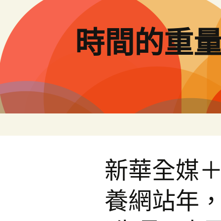
跳
至
主
時間的重
要
內
容
新華全媒＋
養網站年