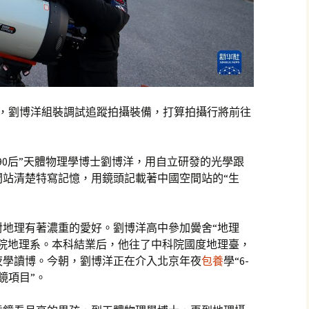
地，劉博洋組裝調試追蹤拍攝裝備，打算拍攝行將前往
“90后”天體物理學博士劉博洋，用自立研發的光學跟
間站清楚特寫記憶，用鏡頭記載著中國空間站的“生
就對地理有著濃重的愛好。劉博洋高中參加黌舍“地理
學院地理系。本科結業后，他往了中科院國度地理臺，
夜學讀博。今朝，劉博洋正在介入北京年夜
包養
學“6-
鏡項目”。