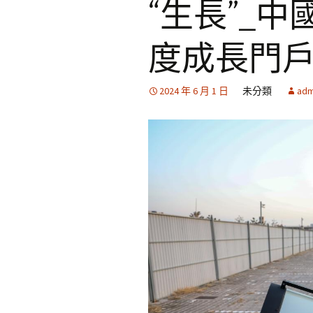
“生長”_
度成長門
2024 年 6 月 1 日
未分類
adm