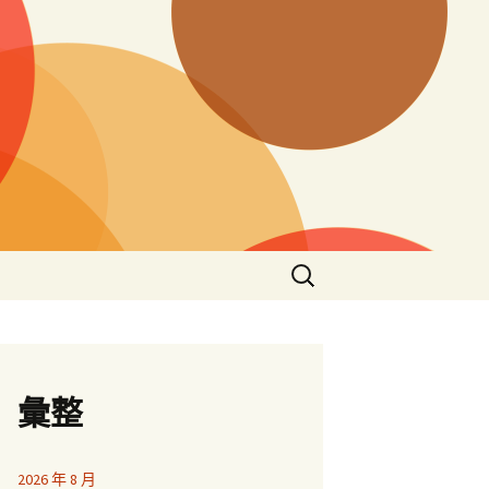
搜
尋
關
鍵
字:
彙整
2026 年 8 月