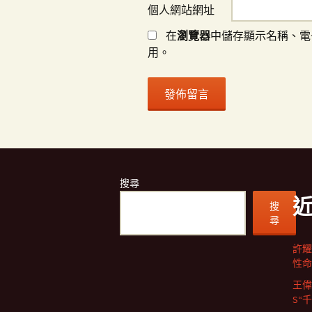
個人網站網址
在
瀏覽器
中儲存顯示名稱、電
用。
搜尋
搜
尋
許耀
性命
王偉
S“