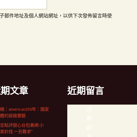
子郵件地址及個人網站網址，以供下次發佈留言時使
近期文章
近期留言
尚
楠：american250年：國家
體的超級實驗
無
忠點評甜心台包養網:小
留
千美妙找 一丑難求”
言