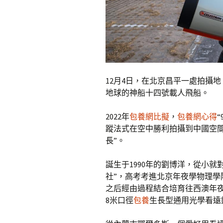
12月4日，在北京昌平一處拍攝
地球的神船十四號載人飛船。
2022年
包養網比擬
，
包養網心得
蹤法式在空中勝利拍攝到中國空
長”。
誕生于1990年的劉博洋，從小
社”，高考考進北京年夜學物理
之后經由過程結合培育往西澳年
8米口徑
包養
生長型通用光學看遠