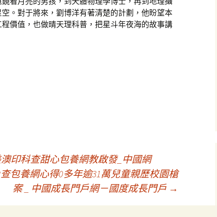
遠鏡看月亮的男孩，到天體物理學博士，再到地理攝
星空。對于將來，劉博洋有著清楚的計劃，他盼望本
工程價值，也做晴天理科普，把星斗年夜海的故事講
美澳印科查甜心包養網教啟發_中國網
查包養網心得0多年逾31萬兒童親歷校園槍
案 _ 中國成長門戶網－國度成長門戶
→