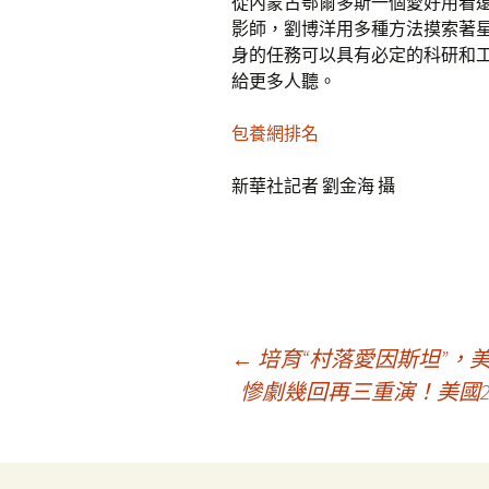
從內蒙古鄂爾多斯一個愛好用看
影師，劉博洋用多種方法摸索著
身的任務可以具有必定的科研和
給更多人聽。
包養網排名
新華社記者 劉金海 攝
文
←
培育“村落愛因斯坦”，
慘劇幾回再三重演！美國2
章