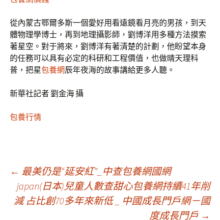
從內蒙古鄂爾多斯一個愛好用看遠鏡看月亮的男孩，到天
體物理學博士，再到地理攝影師，劉博洋用多種方法摸索
著星空。對于將來，劉博洋有著清楚的計劃，他盼望本身
的任務可以具有必定的科研和工程價值，也做晴天理科
普，把星
包養網
辰年夜海的故事講給更多人聽。
新華社記者 劉金海 攝
包養行情
文
←
最美仍是“延安紅”_中查包養網國網
japan(日本)兒童人數查甜心包養網持續41年削
減 占比創70多年來新低 _ 中國成長門戶網－國
章
度成長門戶
→