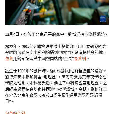
12月4日，在位于北京昌平的家中，劉博洋接收媒體采訪。
2022年，“90后”天體物理學博士劉博洋，用自立研發的光
學跟蹤法式在空中勝利拍攝到中國空間站清楚特寫記憶，
包養
用鏡頭記載著中國空間站的“生長”
包養網
。
誕生于1990年的劉博洋，從小就對地理有著濃重的愛好。
劉博洋高中參加黌舍“地理社”，高考考進北京年夜學物理
學院地理系。本科結業后，他往了中科院國度地理臺，之
后經由過程結合培育往西澳年夜學讀博。今朝，劉博洋正
在介入北京年夜學“6-8米口徑生長型通用光學看遠鏡項
目”。
包養網價錢