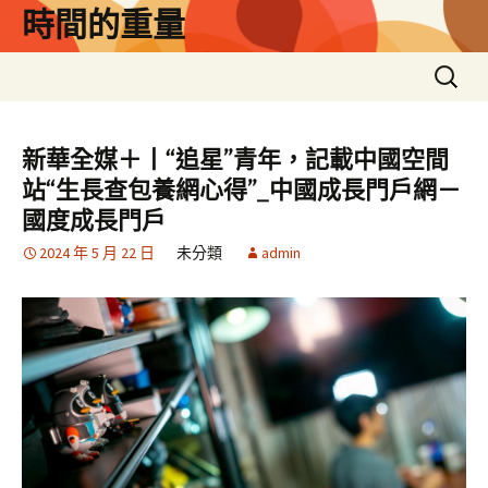
跳
時間的重量
至
主
搜
要
尋
內
關
容
鍵
新華全媒＋丨“追星”青年，記載中國空間
字:
站“生長查包養網心得”_中國成長門戶網－
國度成長門戶
2024 年 5 月 22 日
未分類
admin