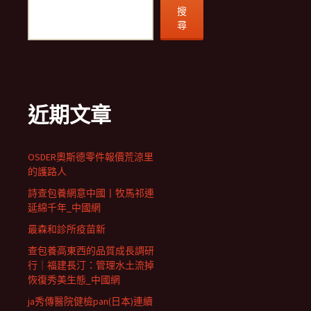
搜
尋
近期文章
OSDER奧斯德零件報價荒涼里
的護路人
詩查包養網意中國丨牧馬祁連
延綿千年_中國網
最森和診所疫苗新
查包養高東西的品質成長調研
行｜福建長汀：管理水土流掉
恢復秀美生態_中國網
ja秀傳醫院健檢pan(日本)連續