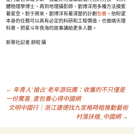
體物理學博士，再到地理攝影師，劉博洋用多種方法摸索
著星空。對于將來，劉博洋有著清楚的計劃
包養
，他盼望
本身的任務可以具有必定的科研和工程價值，也做晴天理
科普，把星斗年夜海的故事講給更多人聽。
新華社記者 郝昭 攝
文
←
年青人“搶占”老年游玩團：收獲的不只僅是
一份驚喜_查包養心得中國網
文明中國行｜浙江建德找九宮格時租推動藝術
章
村落扶植_中國網
→
導