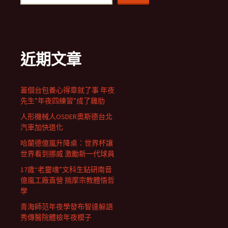
近期文章
蓋個台包養心得章就了事 年夜
先生”年夜四練習”成了雞肋
人形機械人OSDER奧斯德台北
汽車加快退化
哈蘭德億嵐升降桌：世界杯讓
世界看到挪威 激勵新一代球員
17歲“老靈魂”文科生鉆研南音
億嵐工廠直營 揣摩宗教體悟哲
學
青海師范年夜學發布智達躲語
秀傳醫院體檢年夜模子