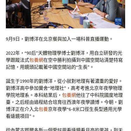
9月9日，劉博洋在北京餐與加入一場科普直播運動。
2022年，“90后”天體物理學博士劉博洋，用自立研發的光
學跟蹤法式
包養網
在空中勝利拍攝到中國空間站清楚特寫
記憶，用鏡頭記載著中國空間站的“生長”。
誕生于1990年的劉博洋，從小就對地理有著濃重的愛好。
劉博洋高中參加黌舍“地理社”，高考考進北京年夜學物理
學院地理系。本科結業后，
包養網
他往了中科院國度地理
臺，之后經由過程結合培育往西澳年夜學讀博。今朝，劉
博洋正在介入北
包養
京年夜學“6-8米口徑生長型通用光學
看遠鏡項目”。
從內蒙古鄂爾多斯一個愛好用看遠鏡看月亮的男孩，到天