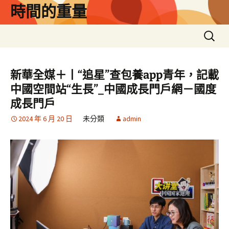
跳
時間的重量
至
主
搜
要
尋
內
關
容
鍵
新華全媒＋丨“追星”查包養app青年，記載
字:
中國空間站“生長”_中國成長門戶網－國度
成長門戶
2024 年 6 月 20 日
未分類
admin