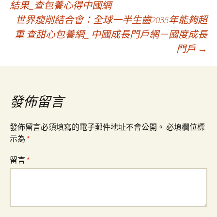
結果_查包養心得中國網
世界瘦削結合會：全球一半生齒2035年能夠超
章
重 查甜心包養網_ 中國成長門戶網－國度成長
門戶
→
導
覽
發佈留言
發佈留言必須填寫的電子郵件地址不會公開。
必填欄位標
示為
*
留言
*