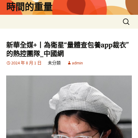
跳
時間的重量
至
主
搜
要
尋
內
關
容
鍵
新華全媒+丨為衛星“量體查包養app裁衣”
字:
的熱控團隊_中國網
2024 年 8 月 1 日
未分類
admin