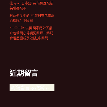
挫japan(日本)黑馬 衛冕亞冠精
英聯賽冠軍
村落遺產中的“村超村查包養網
心得晚”_中國網
“一帶一路”共開國家應對天氣
查包養網心得變更國際一起配
合經歷鑒戒及啟發_中國網
近期留言
尚無留言可供顯示。