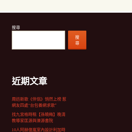
搜尋
搜
尋
近期文章
周迅新歌《伴侶》悄然上榜 惹
網友四處“台包養網求歌”
找九宮格時租【孫曉梅】晚清
教導家匡源與濼源書院
10人阿赫億嵐室內設計利加時