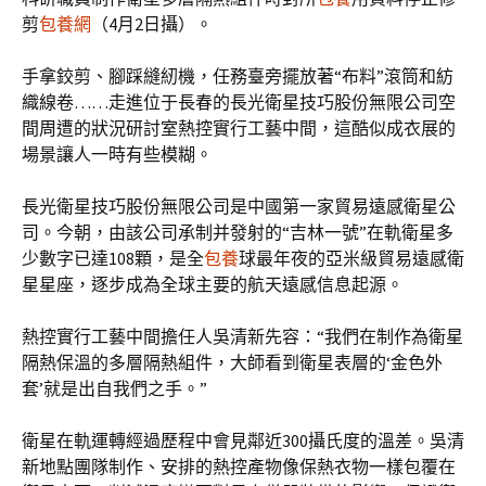
剪
包養網
（4月2日攝）。
手拿鉸剪、腳踩縫紉機，任務臺旁擺放著“布料”滾筒和紡
織線卷……走進位于長春的長光衛星技巧股份無限公司空
間周遭的狀況研討室熱控實行工藝中間，這酷似成衣展的
場景讓人一時有些模糊。
長光衛星技巧股份無限公司是中國第一家貿易遠感衛星公
司。今朝，由該公司承制并發射的“吉林一號”在軌衛星多
少數字已達108顆，是全
包養
球最年夜的亞米級貿易遠感衛
星星座，逐步成為全球主要的航天遠感信息起源。
熱控實行工藝中間擔任人吳清新先容：“我們在制作為衛星
隔熱保溫的多層隔熱組件，大師看到衛星表層的‘金色外
套’就是出自我們之手。”
衛星在軌運轉經過歷程中會見鄰近300攝氏度的溫差。吳清
新地點團隊制作、安排的熱控產物像保熱衣物一樣包覆在