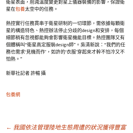
衛星表面，削減溫度變更對星上儀器裝備的影響，保證衛
星在
包養
太空中的任務。
熱控實行任務貫串于衛星研制的一切環節，需依據每顆衛
星的構造特色、熱控辦法停止分歧的design和安排，每個
細節稍有忽視都能夠會影響衛星機能目標。熱控團隊又有
個體稱叫“衛星高定服裝design師”。吳清新說：“我們的任
務也需求‘見機而作’，如許的‘衣服’穿起來才幹不怕冷又不
怕熱。”
新華社記者 許暢 攝
包養網
文
←
我國依法管理陸地生態周遭的狀況獲得豐富