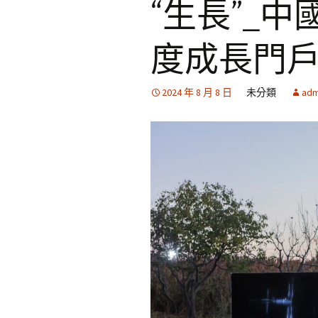
“生長”_
度成長門
2024 年 8 月 8 日
未分類
adm