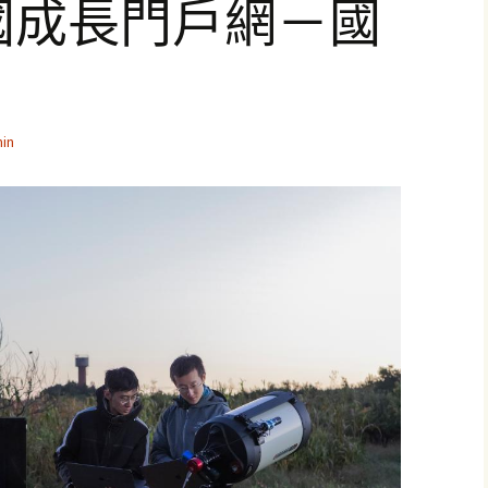
中國成長門戶網－國
戶
in