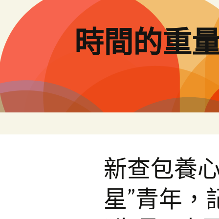
跳
至
主
時間的重
要
內
容
新查包養心
星”青年，