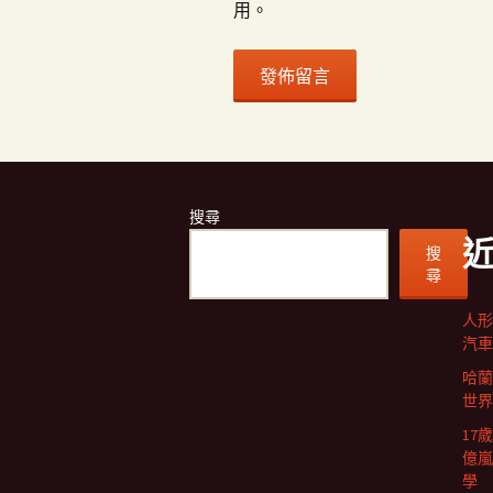
用。
搜尋
搜
尋
人形
汽車
哈蘭
世界
17
億嵐
學