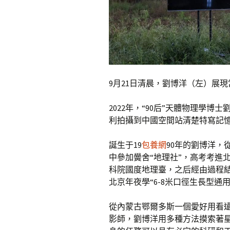
9月21日清晨，劉博洋（左）展
2022年，“90后”天體物理學博士
利拍攝到中國空間站清楚特寫記憶
誕生于19
包養網
90年的劉博洋，
中參加黌舍“地理社”，高考考進
科院國度地理臺，之后經由過程
北京年夜學“6-8米口徑生長型通
從內蒙古鄂爾多斯一個愛好用看
影師，劉博洋用多種方法摸索著