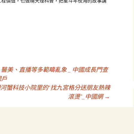
工程價值，也做晴天理科普，把星斗年夜海的故事講
物、醫美、直播等多範疇亂象 _ 中國成長門查
門戶
明河蟹科技小院里的“找九宮格分送朋友熱辣
滾燙”_中國網
→