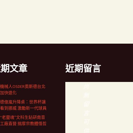
近期文章
近期留言
尚
機械人OSDER奧斯德台北
加快退化
無
德億嵐升降桌：世界杯讓
留
看到挪威 激勵新一代球員
言
歲“老靈魂”文科生鉆研南音
可
工廠直營 揣摩宗教體悟哲
供