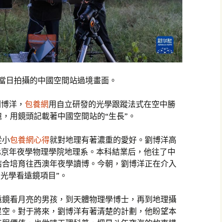
現當日拍攝的中國空間站過境畫面。
劉博洋，
包養網
用自立研發的光學跟蹤法式在空中勝
，用鏡頭記載著中國空間站的“生長”。
從小
包養網心得
就對地理有著濃重的愛好。劉博洋高
北京年夜學物理學院地理系。本科結業后，他往了中
結合培育往西澳年夜學讀博。今朝，劉博洋正在介入
用光學看遠鏡項目”。
遠鏡看月亮的男孩，到天體物理學博士，再到地理攝
星空。對于將來，劉博洋有著清楚的計劃，他盼望本