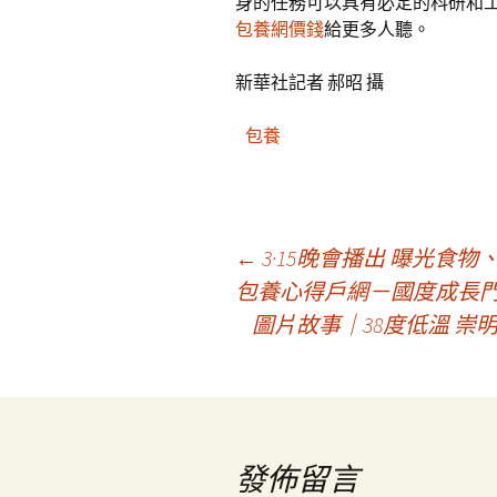
身的任務可以具有必定的科研和
包養網價錢
給更多人聽。
新華社記者 郝昭 攝
包養
文
←
3·15晚會播出 曝光食
包養心得戶網－國度成長
圖片故事｜38度低溫 崇
章
導
覽
發佈留言