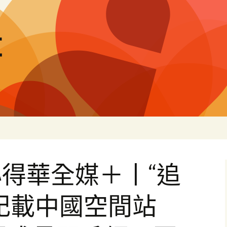
量
得華全媒＋丨“追
記載中國空間站