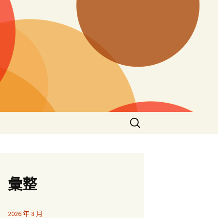
搜
尋
關
鍵
字:
彙整
2026 年 8 月