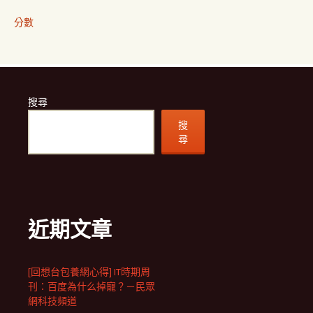
分數
搜尋
搜
尋
近期文章
[回想台包養網心得] IT時期周
刊：百度為什么掉寵？－民眾
網科技頻道