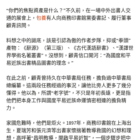
“你們的焦點資產是什么？”不久前，在一場中外出書人交
通的展會上，
包養
有人向商務印書館黨委書記、履行董事
顧青訊問。
料想之中的謎底，該是引認為傲的作者步隊，抑或“拳頭”
產物：《辭源》（第三版）、《古代漢語辭書》、“漢譯世
界學術名著叢書”。沒想到，顧青信口開河：“為國度和平
易近族出書精品圖書的理念。”
在此之前，顧青曾持久在中華書局任務，擔負過中華書局
總編纂。這兩段任務經過的事況，讓他比旁人更多了幾分
懂得。他以為，所謂“老字號”，不只是年初長遠，更是指
他們把本身工作與國度平易近族命運慎密相連的擔負精
力。
家國危難時，他們是炬火。1897年，商務印書館在上海出
生，夏瑞芳和張元濟等出書家懷揣著教導救國的幻想和理
想，高呼著“昌明教導，開啟平易近智”，一個步驟步把中