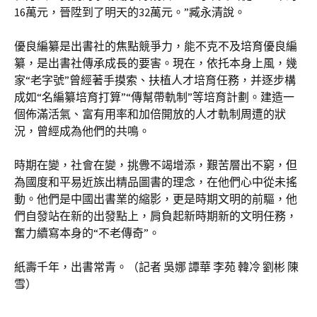
16萬元，晉陞到了明天的32萬元。”臧永清說。
優良編纂是出書社的焦點競爭力，能不克不及培育優良編
纂，是出書社傳承成長的要害。現在，依托本身上風，幾
家“老字號”曾經著手摸索、扶植人才培育任務，并逐步構
成如“名編纂培育打算”“傳幫帶軌制”等培育計劃。建造一
個佈滿活氣、富有用率和加倍開放的人才軌制周遭的狀
況，曾經成為他們的共鳴。
時期在變，社會在變，挑釁不竭增添，艱苦層出不窮，但
為國度和平易近族出精品圖書的理念，在他們心中從未搖
動。他們是中國出書業的縮影，更是時期文明的前驅，他
們自發站在新的出發點上，肩負起新時期新的文明任務，
奮力續寫本身的“不老傳奇”。
紙壽千年，出書常青。（記者 吳娜 譚華 李苑 韓冷 劉彬 陳
雪）