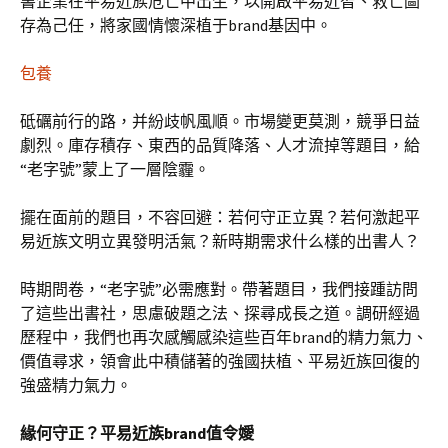
書企業在平易近族危亡中出生，以開啟平易近智、救亡圖
存為己任，將家國情懷深植于brand基因中。
包養
砥礪前行的路，并紛歧帆風順。市場變更莫測，競爭日益
劇烈。庫存積存、東西的品質降落、人才流掉等題目，給
“老字號”蒙上了一層陰霾。
擺在面前的題目，不容回避：若何守正立異？若何激起平
易近族文明立異發明活氣？新時期需求什么樣的出書人？
時期問卷，“老字號”必需應對。帶著題目，我們接踵訪問
了這些出書社，思慮破題之法、探尋成長之道。調研經過
歷程中，我們也再次感觸感染這些百年brand的精力氣力、
價值尋求，領會此中積儲著的強國扶植、平易近族回復的
強盛精力氣力。
緣何守正？平易近族brand值令嬡