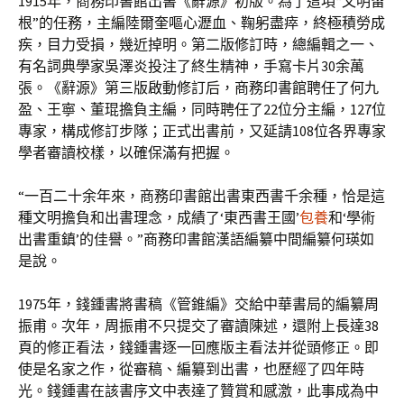
1915年，商務印書館出書《辭源》初版。為了這項“文明留
根”的任務，主編陸爾奎嘔心瀝血、鞠躬盡瘁，終極積勞成
疾，目力受損，幾近掉明。第二版修訂時，總編輯之一、
有名詞典學家吳澤炎投注了終生精神，手寫卡片30余萬
張。《辭源》第三版啟動修訂后，商務印書館聘任了何九
盈、王寧、董琨擔負主編，同時聘任了22位分主編，127位
專家，構成修訂步隊；正式出書前，又延請108位各界專家
學者審讀校樣，以確保滿有把握。
“一百二十余年來，商務印書館出書東西書千余種，恰是這
種文明擔負和出書理念，成績了‘東西書王國’
包養
和‘學術
出書重鎮’的佳譽。”商務印書館漢語編纂中間編纂何瑛如
是說。
1975年，錢鍾書將書稿《管錐編》交給中華書局的編纂周
振甫。次年，周振甫不只提交了審讀陳述，還附上長達38
頁的修正看法，錢鍾書逐一回應版主看法并從頭修正。即
使是名家之作，從審稿、編纂到出書，也歷經了四年時
光。錢鍾書在該書序文中表達了贊賞和感激，此事成為中