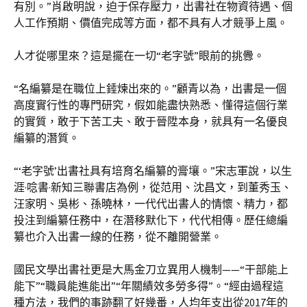
有別。”肖啟明說，迫于保存壓力，出書社在物資待遇、個
人工作預期、價值完成等方面，都不具有人才競爭上風。
人才從哪里來？這是擺在一切“老字號”眼前的挑釁。
“名編纂是在職位上錘煉出來的。”顧青以為，出書是一個
高度實行性的專門研究，假如能盡快熟悉、懂得這個行業
的實質，敢于下苦工夫、敢于晉陞本身，就具有一名優良
編纂的潛質。
“‘老字號’出書社具有培育名編纂的膏壤。”宋志軍說，以生
涯·唸書·新知三聯書店為例，從范用、沈昌文，到董秀玉、
汪家明、吳彬、孫曉林，一代代出書人的情懷、精力，都
投注到編纂任務中，在潛移默化下，代代相傳。歷任總編
纂也介入出書一線的任務，從不離開營業。
國民文學出書社更是大馬金刀立異用人機制——“干部能上
能下”“職員能進能出”“年關績效多勞多得”。“經由過程這
種方法，我們的事跡翻了好幾番，人均年支出從2017年的