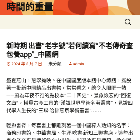
跳
時間的重量
至
主
搜
要
尋
內
關
容
鍵
新時期 出書“老字號”若何續寫“不老傳奇查
字:
包養app”_中國網
2024 年 8 月 7 日
未分類
admin
盛夏燕山，蔥翠掩映。在中國國度版本館中心總館，擺設
著一批新中國精品出書物，常常看之，總令人眼眶一熱
——蔚為年夜不雅的點校本“二十四史”，景象恢宏的“回復
文庫”，橫貫古今工具的“漢譯世界學術名著叢書”，見證四
代學人生長的“三聯·哈佛燕京學術叢書”……
輕撫書脊，每套書上都雕刻著一個中國粹人熟知的名字：
商務印書館、中華書局、生涯·唸書·新知三聯書店。這些出