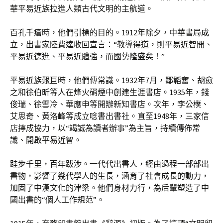
華平易近族拉進人類古代文明的主航道。
百孔千瘡時，他們引標的目的。1912年除夕，中華書局成
立，出書家陸費逵收回宣言：“教導得道，則平易近智開、
平易近德進、平易近體強，而國勢隆盛矣！”
平易近族艱巨時，他們傳常識。1932年7月，鄒韜奮、胡愈
之和徐伯昕等人在烽火硝煙中創建生涯書店。1935年，錢
俊瑞、徐雪冷、華應申等開辦新知書店。次年，李公樸、
艾思奇、黃洛峰等成立唸書出書社。直至1948年，三家信
店擰成協力，以“竭誠為讀者辦事”為主旨，持續傳佈常
識、開啟平易近智。
跬步千里，百年跋涉。一代代出書人，經由過程一部部出
書物，影響了幾代學人的生長，涵育了社會成長的動力，
加固了中漢文化的津梁。他們身材力行，為后輩塑造了中
國出書的“個人工作規范”。