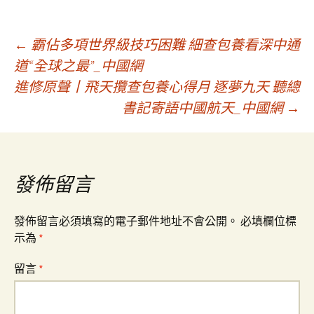
文
←
霸佔多項世界級技巧困難 細查包養看深中通
道“全球之最”_中國網
進修原聲丨飛天攬查包養心得月 逐夢九天 聽總
章
書記寄語中國航天_中國網
→
導
覽
發佈留言
發佈留言必須填寫的電子郵件地址不會公開。
必填欄位標
示為
*
留言
*