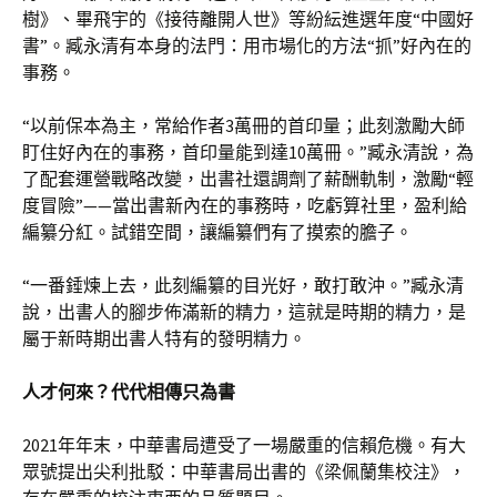
樹》、畢飛宇的《接待離開人世》等紛紜進選年度“中國好
書”。臧永清有本身的法門：用市場化的方法“抓”好內在的
事務。
“以前保本為主，常給作者3萬冊的首印量；此刻激勵大師
盯住好內在的事務，首印量能到達10萬冊。”臧永清說，為
了配套運營戰略改變，出書社還調劑了薪酬軌制，激勵“輕
度冒險”——當出書新內在的事務時，吃虧算社里，盈利給
編纂分紅。試錯空間，讓編纂們有了摸索的膽子。
“一番錘煉上去，此刻編纂的目光好，敢打敢沖。”臧永清
說，出書人的腳步佈滿新的精力，這就是時期的精力，是
屬于新時期出書人特有的發明精力。
人才何來？代代相傳只為書
2021年年末，中華書局遭受了一場嚴重的信賴危機。有大
眾號提出尖利批駁：中華書局出書的《梁佩蘭集校注》，