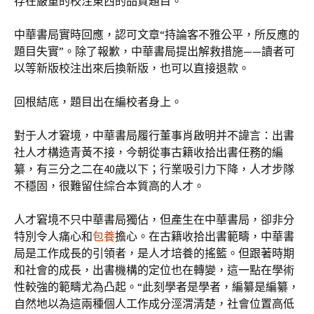
存在嚴重的校注東西的品質題目。
中華書局實時回應，認可文章“持論客不雅公平，所反應的
題目失實”。除了報歉，中華書局提出解救措施——讀者可
以等新版校注出來后換新版，也可以直接退款。
回根結底，題目出在編校者身上。
對于人才窘境，中華書局履行董事肖啟明并不諱言：出書
社人才構造青黃不接，今朝從事古籍收拾出書任務的編
纂，有三分之二在40歲以下；行業吸引力下降，人才步隊
不穩固，很難留住綜合本質高的人才。
人才窘境不只中華書局獨佔，但產生在中華書局，卻非分
特別令人痛心和
包養
擔心。在古籍收拾出書範疇，中華書
局是工作成長的引領者，是人才培養的搖籃。但跟著時期
和社會的成長，出書機構的定位也在轉變，這一點在學術
性較強的範疇尤為凸起。“此刻學者是學者，編纂是編纂，
自然地以為這兩種個人工作成分涇渭清楚，社會位置高低