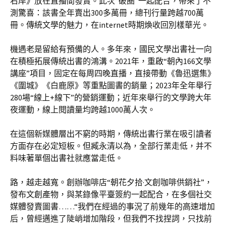
右岸》放在直播間發賣。此次“破圈”一起配合，帶來了不
測驚喜：該書全年賣出300多萬冊，總刊行量跨越700萬
冊。傳統文學的魅力，在internet時期煥收回別樣華光。
機遇老是留給有預備的人。多年來，國民文學出書社一向
在積極拓展傳統出書的鴻溝。2021年，重啟“朝內166文學
講座”項目，固定在每周四晚直播，直接帶動《魯迅選集》
《圍城》《白鹿原》等重點圖書的銷量；2023年全年舉行
280場“線上+線下”的營銷運動；近年來舉行的文學跨大年
夜運動，線上閱讀量均跨越1000萬人次。
在這個新媒體層出不窮的時期，傳統出書行業在吸引讀者
方面存在必定短板。但臧永清以為，全部行業走低，并不
料味著單個出書社就應當走低。
路，越走越寬。創辦咖啡店“朝花夕拾·文創咖啡供銷社”，
發布文創產物，與某錄像平臺簽約一起配合，在多個社交
媒體發賣圖書……“我們在經過的事況了前幾年的高速增加
后，曾經邁進了陡峭增加階段，但我們不找捏詞，只找前