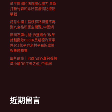
牟平區國民法院盡心盡力 果斷
打新竹森和診所贏疫情防控阻
擊戰
詩意中國丨荔枝驛路蜀道不再
到九宮格私密空間難_中國網
廣州石牌村擬“拆整結合”改革
計劃撤除OSDER奧斯德汽車零
件10.3萬平方米村平易近室第
與集體物業
圖片故事｜巴西“甜心查包養網
莫小龍”的工夫之道_中國網
近期留言