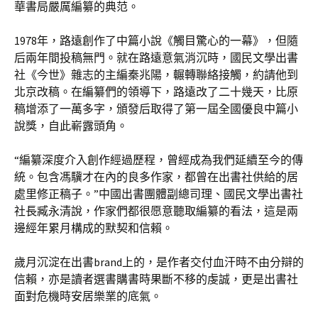
華書局嚴厲編纂的典范。
1978年，路遠創作了中篇小說《觸目驚心的一幕》，但隨
后兩年間投稿無門。就在路遠意氣消沉時，國民文學出書
社《今世》雜志的主編秦兆陽，輾轉聯絡接觸，約請他到
北京改稿。在編纂們的領導下，路遠改了二十幾天，比原
稿增添了一萬多字，頒發后取得了第一屆全國優良中篇小
說獎，自此嶄露頭角。
“編纂深度介入創作經過歷程，曾經成為我們延續至今的傳
統。包含馮驥才在內的良多作家，都曾在出書社供給的居
處里修正稿子。”中國出書團體副總司理、國民文學出書社
社長臧永清說，作家們都很愿意聽取編纂的看法，這是兩
邊經年累月構成的默契和信賴。
歲月沉淀在出書brand上的，是作者交付血汗時不由分辯的
信賴，亦是讀者選書購書時果斷不移的虔誠，更是出書社
面對危機時安居樂業的底氣。