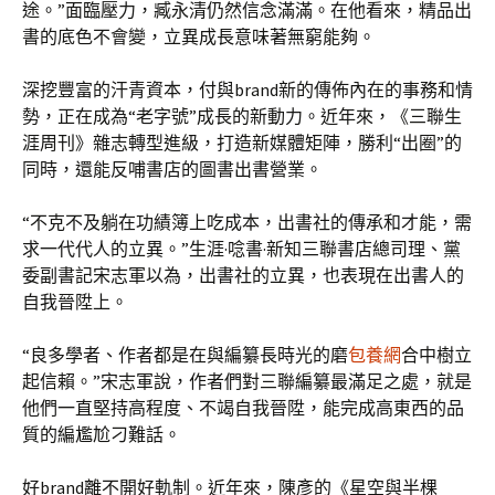
途。”面臨壓力，臧永清仍然信念滿滿。在他看來，精品出
書的底色不會變，立異成長意味著無窮能夠。
深挖豐富的汗青資本，付與brand新的傳佈內在的事務和情
勢，正在成為“老字號”成長的新動力。近年來，《三聯生
涯周刊》雜志轉型進級，打造新媒體矩陣，勝利“出圈”的
同時，還能反哺書店的圖書出書營業。
“不克不及躺在功績簿上吃成本，出書社的傳承和才能，需
求一代代人的立異。”生涯·唸書·新知三聯書店總司理、黨
委副書記宋志軍以為，出書社的立異，也表現在出書人的
自我晉陞上。
“良多學者、作者都是在與編纂長時光的磨
包養網
合中樹立
起信賴。”宋志軍說，作者們對三聯編纂最滿足之處，就是
他們一直堅持高程度、不竭自我晉陞，能完成高東西的品
質的編尷尬刁難話。
好brand離不開好軌制。近年來，陳彥的《星空與半棵