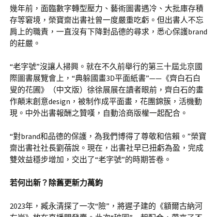
幾年前，面臨數字轉型壓力、藝術圖書遇冷、大批庫存積
存等窘境，榮寶齋出書社曾一度嚴重吃虧。但出書人不忘
肩上的職責，一直沒有下降對品德的尋求，悉心保護brand
的莊嚴。
“老字號”沒讓人掃興。就在不久前舉行的第三十屆北京國
際圖書展覽會上，“典躲國畫3D平面紙書”——《齊白石白
叟的花圃》（中文版）徐徐展展在讀者眼前，齊白石的畫
作顛末創意design，被制作成平面畫，花團錦簇，活機動
現。中外出書報酬之贊嘆，自動洽商版權一起配合。
“對brand和品德的保護，為我們博得了尊敬和信賴。”榮寶
齋出書社社長劉蓓說。現在，出書社早已扭虧為盈，完成
雙效益穩步增加，交出了“老字號”的時期答卷。
若何出新？除舊更新力萬鈞
2023年，臧永清探了一次“險”，將遲子建的《額爾古納河