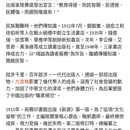
出版家陸費逵發出宣言：“教育得道，則民智開、民德進、
民體強，而國勢隆盛矣！”
民族艱難時，他們傳知識。1932年7月，鄒韜奮、胡愈之和
徐伯昕等人在戰火硝煙中創立生活書店。1935年，錢俊
瑞、徐雪寒、華應申等創辦新知書店。次年，李公樸、艾
思奇、黃洛峰等成立讀書出版社。直至1948年，三家書店
擰成合力，以“竭誠為讀者服務”為宗旨，繼續傳播知識、
開啟民智。
跬步千里，百年跋涉。一代代出版人，通過一部部出版
物，
九宮格
影響了幾代學人的成長，涵育了社會發展的動
力，加固了中華文化的津梁。他們身體力行，為后輩塑造
了中國出版的“職業規范”。
1915年，商務印書館出版《辭源》第一版。為了這項“文化
留根”的工作，主編陸爾奎嘔心瀝血、鞠躬盡瘁，最終積勞
成疾，視力受損，幾近失明。第二版修訂時，總編纂之