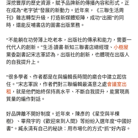
深挖豐厚的歷史資源，賦予品牌新的傳播內容和形式，正
在成為“老字號”發展的新動力。近年來，《三聯生活周
刊》雜志轉型升級，打造新媒體矩陣，成功“出圈”的同
時，還能反哺書店的圖書出版業務。
“不能躺在功勞簿上吃老本，出版社的傳承和能力，需要一
代代人的創新。”生活·讀書·新知三聯書店總經理、
小樹屋
黨委副書記宋志軍認為，出版社的創新，也體現在出版人
的自我提升上。
“很多學者、作者都是在與編輯長時間的磨合中建立起信
任。”宋志軍說，作者們對三聯編輯最滿意之處
會議室出
租
，就是他們始終保持高水平、不斷自我提升，能實現高
質量的編作對話。
好品牌離不開好制度。近年來，陳彥的《星空與半棵
樹》、畢飛宇的《歡迎來到人間》等紛紛入選年度“中國好
書”。臧永清有自己的秘訣：用市場化的方式“抓”好內容。