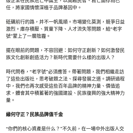
版企業在民族危亡中誕生，以開啟民智、救亡圖存為己
任，將家國情懷深植于品牌基因中。
砥礪前行的路，并不一帆風順。市場變化莫測，競爭日益
激烈。庫存積壓、質量下降、人才流失等問題，給“老字
號”蒙上了一層陰霾。
擺在眼前的問題，不容回避：如何守正創新？如何激發民
族文化創新創造活力？新時代需要什么樣的出版人？
時代問卷，“老字號”必須應答。帶著問題，我們相繼走訪
了這些出版社，思考破題之法、探尋發展之道。調研過程
中，我們也再次感受這些百年品牌的精神力量、價值追
求，體會其中積蓄著的強國建設、民族復興的強大精神力
量。
緣何守正？民族品牌值千金
“你們的核心資產是什么？”不久前，在一場中外出版人交