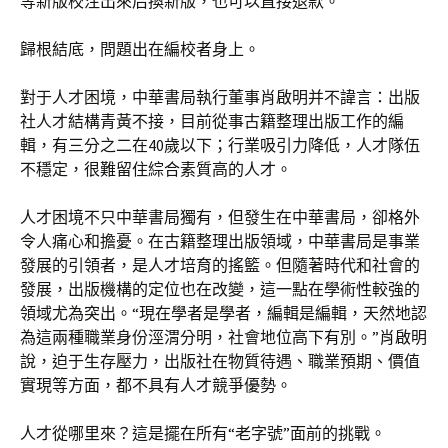
等新版校注出來后換新版，也可以直接退款。
歸根結底，問題出在編校者身上。
對于人才困境，中華書局執行董事肖啟明并不諱言：出版
社人才結構青黃不接，目前從事古籍整理出版工作的編
輯，有三分之二在40歲以下；行業吸引力降低，人才隊伍
不穩定，很難留住綜合素質高的人才。
人才困境不只中華書局獨有，但發生在中華書局，卻格外
令人痛心和擔憂。在古籍整理出版領域，中華書局是事業
發展的引領者，是人才培育的搖籃。但隨著時代和社會的
發展，出版機構的定位也在改變，這一點在學術性較強的
領域尤為突出。“現在學者是學者，編輯是編輯，天然地認
為這兩種職業身份涇渭分明，社會地位高下有別。”肖啟明
說，迫于生存壓力，出版社在物質待遇、職業預期、價值
實現等方面，都不具有人才競爭優勢。
人才從哪里來？這是擺在所有“老字號”面前的挑戰。