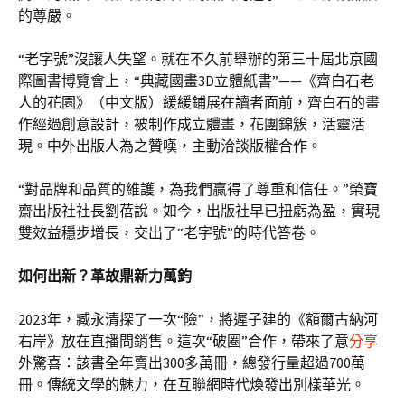
的尊嚴。
“老字號”沒讓人失望。就在不久前舉辦的第三十屆北京國
際圖書博覽會上，“典藏國畫3D立體紙書”——《齊白石老
人的花園》（中文版）緩緩鋪展在讀者面前，齊白石的畫
作經過創意設計，被制作成立體畫，花團錦簇，活靈活
現。中外出版人為之贊嘆，主動洽談版權合作。
“對品牌和品質的維護，為我們贏得了尊重和信任。”榮寶
齋出版社社長劉蓓說。如今，出版社早已扭虧為盈，實現
雙效益穩步增長，交出了“老字號”的時代答卷。
如何出新？革故鼎新力萬鈞
2023年，臧永清探了一次“險”，將遲子建的《額爾古納河
右岸》放在直播間銷售。這次“破圈”合作，帶來了意
分享
外驚喜：該書全年賣出300多萬冊，總發行量超過700萬
冊。傳統文學的魅力，在互聯網時代煥發出別樣華光。