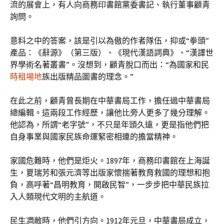
流的展會上，有人向商務印書館黨委書記、執行董事顧青
詢問。
意料之中的答案，該是引以為傲的作者隊伍，抑或“拳頭”
產品：《辭源》（第三版）、《現代漢語詞典》、“漢譯世
界學術名著叢書”。沒想到，顧青脫口而出：“為國家和民
時租場地
族出版精品圖書的理念。”
在此之前，顧青曾長期在中華書局工作，擔任過中華書局
總編輯。這兩段工作經歷，讓他比旁人更多了幾分理解。
他認為，所謂“老字號”，不只是年頭久遠，更是指他們把
自身事業與國家民族命運緊密相連的擔當精神。
家國危難時，他們是炬火。1897年，商務印書館在上海誕
生，夏瑞芳和張元濟等出版家懷揣著教育救國的理想和抱
負，高呼著“昌明教育，開啟民智”，一步步把中華民族拉
入人類現代文明的主航道。
民生凋敝時，他們引方向。1912年元旦，中華書局成立，