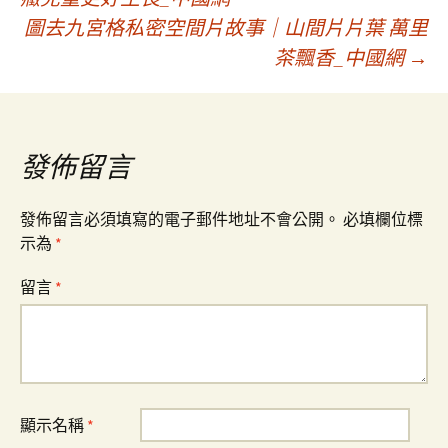
圖去九宮格私密空間片故事｜山間片片葉 萬里
章
茶飄香_中國網
→
導
覽
發佈留言
發佈留言必須填寫的電子郵件地址不會公開。
必填欄位標
示為
*
留言
*
顯示名稱
*