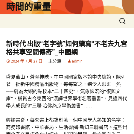
跳
時間的重量
至
主
搜
要
尋
內
關
容
鍵
新時代 出版“老字號”如何續寫“不老去九宮
字:
格共享空間傳奇”_中國網
2024 年 7 月 27 日
未分類
admin
盛夏燕山，蒼翠掩映。在中國國家版本館中央總館，陳列
著一批新中國精品出版物，每每望之，總令人眼眶一熱
——蔚為大觀的點校本“二十四史”，氣象恢宏的“復興文
庫”，橫貫古今東西的“漢譯世界學術名著叢書”，見證四代
學人成長的“三聯·哈佛燕京學術叢書”……
輕撫書脊，每套書上都鐫刻著一個中國學人熟知的名字：
商務印書館、中華書局、生活·讀書·新知三聯書店。這些出