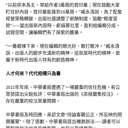
“以前保本為主，常給作者3萬冊的首印量；現在鼓勵大家
盯住好內容，首印量能達到10萬冊。”臧永清說，為了配套
經營策略轉變，出版社還調整了薪酬制度，鼓勵“輕度冒
險”——當出版新內容時，虧損算社里，盈利給編輯分成。
試錯空間，讓編輯們有了探索的膽量。
“一番磨煉下來，現在編輯的眼光好，敢打敢沖。”臧永清
說，出版人的腳步充滿新的精神，這就是時代的精神，是
屬于新時代出版人特有的創造精神。
人才何來？代代相傳只為書
2021年年底，中華書局遭遇了一場嚴重的信任危機。有公
眾號提出尖銳批評：中華書局出版的《梁佩蘭集校注》，
存在嚴重的校注質量問題。
中華書局及時回應，承認文章“持論客觀公正，所反映的問
題屬實”。除了道歉，中華書局提出補救辦法——讀者可以