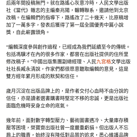
后兩年間投稿無門。就在路遙心灰意冷時，人民文學出版
社《當代》雜志的主編秦兆陽，輾轉聯系，邀請他到北京
改稿。在編輯們的指導下，路遙改了二十幾天，比原稿增
加了一萬多字，發表后獲得了第一屆全國優秀中篇小說
獎，自此嶄露頭角。
“編輯深度參與創作過程，已經成為我們延續至今的傳統。
包括馮驥才在內的很多作家，都曾在出版社提供的住所里
修改稿子。”中國出版集團副總經理、人民
九宮格
文學出版
社社長臧永清說，作家們都很愿意聽取編輯的意見，這是
雙方經年累月形成的默契和信任。
歲月沉淀在出版品牌上的，是作者交付心血時不由分說的
信任，亦是讀者選書購書時堅定不移的忠誠，更是出版社
面臨危機時安身立命的底氣。
幾年前，面對數字轉型壓力、藝術圖書遇冷、大量庫存積
壓等困境，榮寶齋出版社曾一度嚴重虧損。但出版人不忘
肩上的職責，始終沒有降低對品質的追求，悉心維護品牌