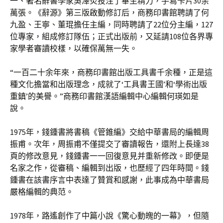
一、著名辭書學家吳澤炎投注了畢生精力，手寫卡片30余
萬張。《辭源》第三版啟動修訂后，商務印書館聘請了何
九盈、王寧、董琨擔任主編，同時聘請了22位分主編，127
位專家，組成修訂隊伍；正式出版前，又延請108位各界專
家學者審讀校樣，以確保萬無一失。
“一百二十余年來，商務印書館出版工具書千余種，正是這
種文化擔當和出版理念，成就了‘工具書王國’和‘學術出版
重鎮’的美譽。”商務印書館漢語編輯中心編輯何瑛如是
說。
1975年，錢鍾書將書稿《管錐編》交給中華書局的編輯周
振甫。次年，周振甫不僅提交了審讀報告，還附上長達38
頁的修改意見，錢鍾書一一回復意見并重新修改。即便是
名家之作，從審稿、編輯到出版，也歷經了四年時間。錢
鍾書在該書序言中表達了贊賞和感謝，此事成為中華書局
嚴格編輯的典范。
1978年，路遙創作了中篇小說《驚心動魄的一幕》，但隨