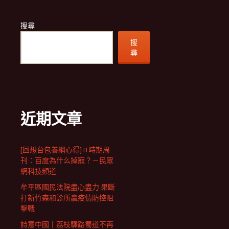
搜尋
搜
尋
近期文章
[回想台包養網心得] IT時期周
刊：百度為什么掉寵？－民眾
網科技頻道
牟平區國民法院盡心盡力 果斷
打新竹森和診所贏疫情防控阻
擊戰
詩意中國丨荔枝驛路蜀道不再