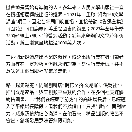
機會總是留給有準備的人。多年來，人民文學出版社一直
在積極拓展傳統出版的邊界。2021年，重啟“朝內166文學
講座”項目，固定在每周四晚直播，直接帶動《魯迅全集》
《圍城》《白鹿原》等重點圖書的銷量；2023年全年舉辦
280場“線上+線下”的營銷活動；近年來舉辦的文學跨年夜
活動，線上瀏覽量均超過1000萬人次。
在這個新媒體層出不窮的時代，傳統出版行業在吸引讀者
方面存在一定短板。但臧永清認為，整個行業走低，并不
意味著單個出版社就應該走低。
路，越走越寬。開辦咖啡店“朝花夕拾·文創咖啡供銷社”，
推出文創產品，與某視頻平臺簽約合作，在多個社交媒體
銷售圖書……“我們在經歷了前幾年的高速增長后，已經邁
入了平緩增長階段，但我們不找借口，只找出路。”面對壓
力，臧永清依然信心滿滿。在他看來，精品出版的底色不
會變，創新發展意味著無限可能。