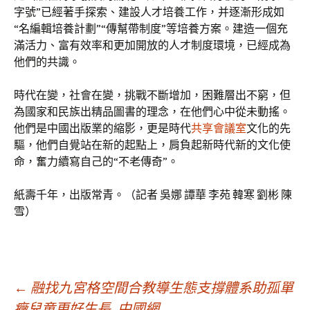
字號”已經著手探索、建設人才培養工作，并逐漸形成如
“名編輯培養計劃”“傳幫帶制度”等培養方案。建造一個充
滿活力、富有效率和更加開放的人才制度環境，已經成為
他們的共識。
時代在變，社會在變，挑戰不斷增加，困難層出不窮，但
為國家和民族出精品圖書的理念，在他們心中從未動搖。
他們是中國出版業的縮影，更是時代
共享會議室
文化的先
驅，他們自覺站在新的起點上，肩負起新時代新的文化使
命，奮力續寫自己的“不老傳奇”。
紙壽千年，出版常青。（記者 吳娜 譚華 李苑 韓寒 劉彬 陳
雪）
文
←
融找九宮格空間合教導生態支撐體系助孤單
癥兒童更好生長_中國網