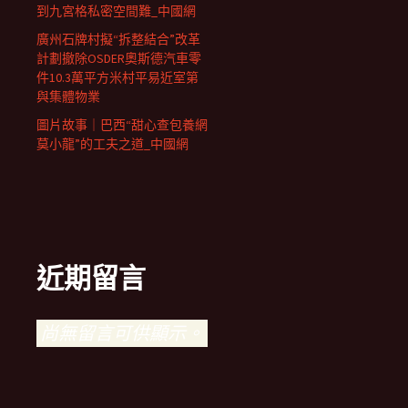
到九宮格私密空間難_中國網
廣州石牌村擬“拆整結合”改革
計劃撤除OSDER奧斯德汽車零
件10.3萬平方米村平易近室第
與集體物業
圖片故事｜巴西“甜心查包養網
莫小龍”的工夫之道_中國網
近期留言
尚無留言可供顯示。