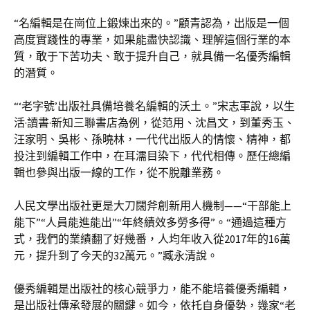
“名編輯是在崗位上鍛煉出來的。”顧青認為，出版是一個
高度實踐性的專業，如果能盡快認識、理解這個行業的本
質，敢于下苦功夫、敢于提升自己，就具備一名優秀編輯
的潛質。
“‘老字號’出版社具備培養名編輯的沃土。”宋志軍說，以生
活·讀書·新知三聯書店為例，從范用、沈昌文，到董秀玉、
汪家明、吳彬、孫曉林，一代代出版人的情懷、精神，都
投注到編輯工作中，在耳濡目染下，代代相傳。歷任總編
輯也參與出版一線的工作，從不脫離業務。
人民文學出版社更是大刀闊斧創新用人機制——“干部能上
能下”“人員能進能出”“年終績效多勞多得”。“通過這種方
式，我們的業績翻了好幾番，人均年收入從2017年的16萬
元，提升到了今天的32萬元。”臧永清說。
優秀編輯是出版社的核心競爭力，能不能培養優秀編輯，
是出版社傳承發展的關鍵。如今，依托自身優勢，幾家“老