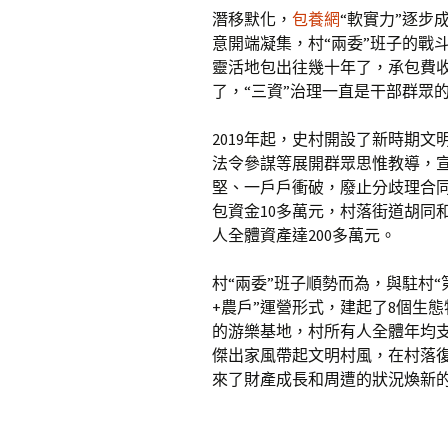
潛移默化，
包養網
“軟實力”逐步
意開端凝集，村“兩委”班子的戰
靈活地包出往幾十年了，承包費
了，“三資”治理一直是干部群眾
2019年起，史村開設了新時期文
法令參謀等展開群眾思惟教導，
堅、一戶戶衝破，廢止分歧理合同
包資金10多萬元，村落街道胡同
人全體資產達200多萬元。
村“兩委”班子順勢而為，與駐村“
+農戶”運營形式，建起了8個生
的游樂基地，村所有人全體年均支
傑出家風帶起文明村風，在村落
來了財產成長和周遭的狀況煥新的