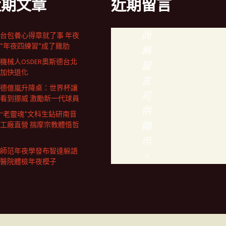
近期文章
近期留言
尚
台包養心得章就了事 年夜
”年夜四練習”成了雞肋
無
機械人OSDER奧斯德台北
留
加快退化
言
德億嵐升降桌：世界杯讓
可
看到挪威 激勵新一代球員
供
歲“老靈魂”文科生鉆研南音
顯
工廠直營 揣摩宗教體悟哲
示
師范年夜學發布智達躲語
。
醫院體檢年夜模子