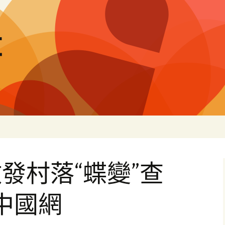
量
發村落“蝶變”查
中國網