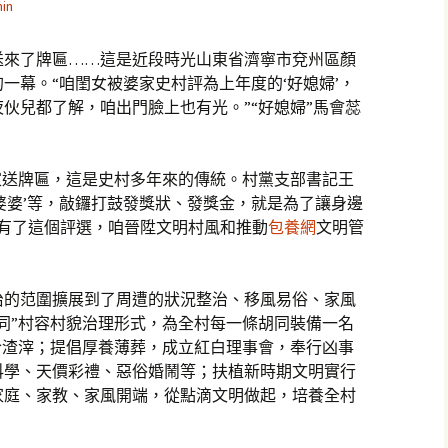
in
送來了牌匾……這是近段時光山東省濟寧市兗州區顏
一幕。“咱閨女被婆家史村評為上年度的‘好媳婦’，
伙兒都了解，咱出門臉上也有光。”“好媳婦”馬會蕊
家送牌匾，這是史村多年來的傳統。村黨支部書記王
好婆婆’等，敲鑼打鼓發獎狀、發獎金，就是為了讓身邊
。有了這個評選，咱晉陞文明村風和推動
包養網
文明管
治的范圍擴展到了周遭的狀況整治、移風易俗、家風
同”村容村貌治理形式，為全村每一條胡同裝備一名
拾渣滓；提倡厚養薄葬，成立紅白理事會，奉行凶事
科學、天價彩禮、惡俗婚鬧等；扶植新時期文明實行
家庭、家教、家風開端，從點滴文明做起，培養全村