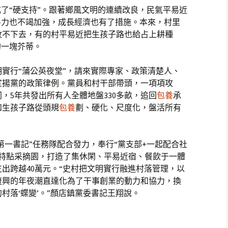
成了“硬支持”。跟著鄉風文明的連續改良，民氣平易近
斗力也不竭加強，成長經濟也有了措施。本來，村里
收不下去，有的村平易近把生孩子路也給占上耕種
的一塊芥蒂。
明實行“蒲公英夜堂”，請來實際專家、政策清楚人、
宣揚黨的政策律例。黨員和村干部帶頭，一項項攻
，5年共發出所有人全體地盤330多畝，追回
包養
承
和生孩子路從頭規
包養
劃、硬化、尺度化，盤活所有
第一書記”任務隊配合發力，奉行“黨支部+一起配合社
態特點采摘園，打造了集休閑、平易近宿、餐飲于一體
出跨越40萬元。“史村把文明實行融進村落管理，以
復興的年夜潮直達化為了干事創業的動力和協力，換
村落‘蝶變’。”顏店鎮黨委書記王翔說。