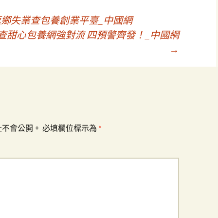
返鄉失業查包養創業平臺_中國網
查甜心包養網強對流 四預警齊發！_中國網
→
址不會公開。
必填欄位標示為
*