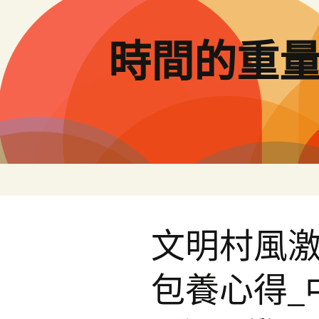
跳
至
主
時間的重
要
內
容
文明村風激
包養心得_