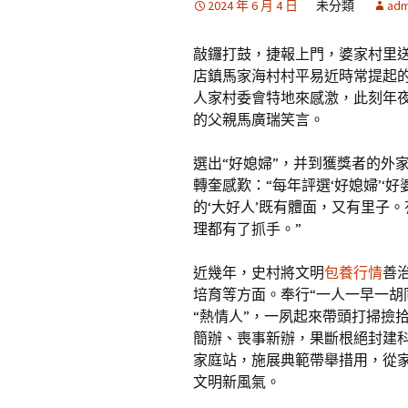
2024 年 6 月 4 日
未分類
adm
敲鑼打鼓，捷報上門，婆家村里
店鎮馬家海村村平易近時常提起的
人家村委會特地來感激，此刻年夜
的父親馬廣瑞笑言。
選出“好媳婦”，并到獲獎者的外
轉奎感歎：“每年評選‘好媳婦’‘
的‘大好人’既有體面，又有里子
理都有了抓手。”
近幾年，史村將文明
包養行情
善
培育等方面。奉行“一人一早一胡
“熱情人”，一夙起來帶頭打掃撿
簡辦、喪事新辦，果斷根絕封建
家庭站，施展典範帶舉措用，從
文明新風氣。