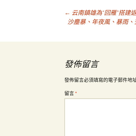
文
←
云南鎮雄為“回雁”搭建
沙塵暴、年夜風、暴雨、
章
導
發佈留言
覽
發佈留言必須填寫的電子郵件地
留言
*