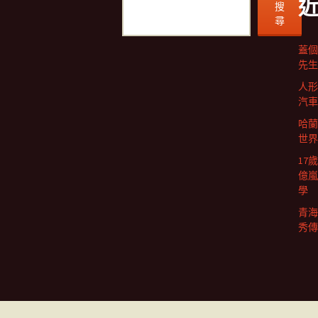
搜
尋
蓋個
先生
人形
汽車
哈蘭
世界
17
億嵐
學
青海
秀傳