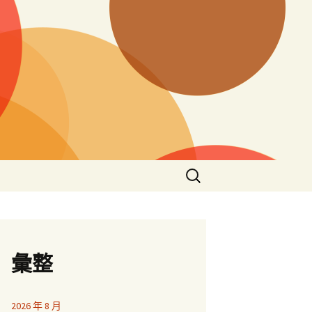
搜
尋
關
鍵
字:
彙整
2026 年 8 月