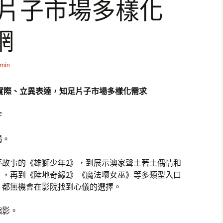
足片子市場多樣化
網
min
實際、立異表達，知足片子市場多樣化需求
宇
竭。
夢故事的《雄獅少年2》，到展示澳家聲土著土偶情和
》，再到《陸地奇緣2》《魔法壞女巫》等多類型入口
，都無機會在影院找到心儀的選擇。
縮影。