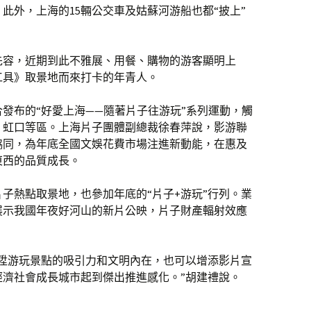
此外，上海的15輛公交車及姑蘇河游船也都“披上”
先容，近期到此不雅展、用餐、購物的游客顯明上
工具》取景地而來打卡的年青人。
發布的“好愛上海——隨著片子往游玩”系列運動，觸
、虹口等區。上海片子團體副總裁徐春萍說，影游聯
彼此協同，為年底全國文娛花費市場注進新動能，在惠及
東西的品質成長。
子熱點取景地，也參加年底的“片子+游玩”行列。業
展示我國年夜好河山的新片公映，片子財產輻射效應
晉陞游玩景點的吸引力和文明內在，也可以增添影片宣
經濟社會成長城市起到傑出推進感化。”胡建禮說。