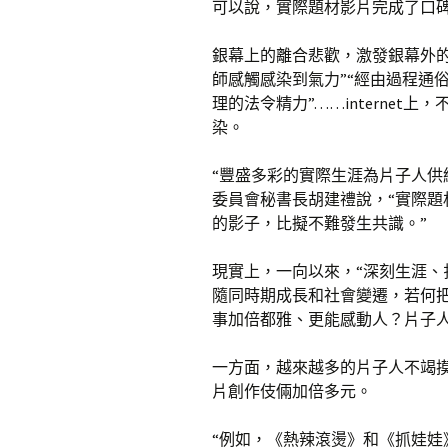
可以說，實際題材影片完成了口
銀幕上的離合悲歡，激發銀幕外
師感觸感染到氣力”“經由過程通
理的法令精力”……internet
染。
“豐盛多彩的實際生涯為片子人供
委員會秘書長胡建禮說，“實際
的影子，比擬不難發生共識。”
現實上，一向以來，“深刻生涯、
隨同時期成長和社會變遷，若何
事加倍都雅、更能感動人？片子
一方面，越來越多的片子人不竭
片創作伎倆加倍多元。
“例如，《熱辣滾燙》和《抓娃