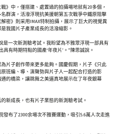
戰》中，僅搭建、處置過的拍攝場地就有20多個，
0多名群演，活潑浮現抗美援朝第五次戰爭中鐵原阻擊
解密》則采用IMAX特制拍攝，展示了巨大的視覺異
都是我國片子產業成長的活潑縮影。
來說是一次新測驗考試。我盼望為不雅眾浮現一部具有
出具有時期特點的國產‘年夜片’。”陳思誠說。
樣為片子創作帶來更多能夠。國慶假期，片子《只此
劇原班編、導、演聲勢與片子人一起配合打造的影
溝通的橋梁，讓跳舞之美逼真地展示在了年夜銀幕
說話的新成長，也有片子業態的新測驗考試。
院發布了2300余場次不雅賽運動，吸引5.6萬人次走進