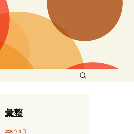
搜
尋
關
鍵
字:
彙整
2026 年 8 月