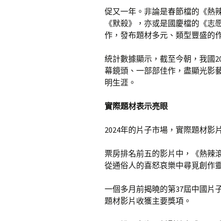
促又一年。非論是春節檔的《熱
《默殺》，亦或是國慶檔的《志
作，發布題材多元、類型豐盛的
統計數據顯示，截至今朝，我國20
幕鏡頭、一部部佳作，盡顯光影
明生涯。
實際題材表示亮眼
2024年的片子市場，實際題材影
票房排名前五的影片中，《熱辣
從通俗人的喜怒哀樂中尋覓創作
一個多月前揭曉的第37屆中國片
題材影片收獲主要獎項。