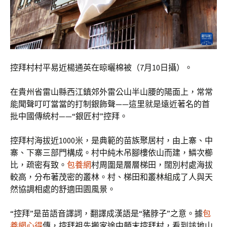
控拜村村平易近楊通英在晾曬棉被（7月10日攝）。
在貴州省雷山縣西江鎮郊外雷公山半山腰的陽面上，常常
能聞聲叮叮當當的打制銀飾聲——這里就是遠近著名的首
批中國傳統村——“銀匠村”控拜。
控拜村海拔近1000米，是典範的苗族聚居村，由上寨、中
寨、下寨三部門構成。村中純木吊腳樓依山而建，鱗次櫛
比，疏密有致。
包養網
村周圍是層層梯田，闊別村處海拔
較高，分布著茂密的叢林。村、梯田和叢林組成了人與天
然協調相處的舒適田園風景。
“控拜”是苗語音譯詞，翻譯成漢語是“豬脖子”之意。據
包
養網心得
傳，控拜祖先搬家途中顛末控拜村，看到該地山