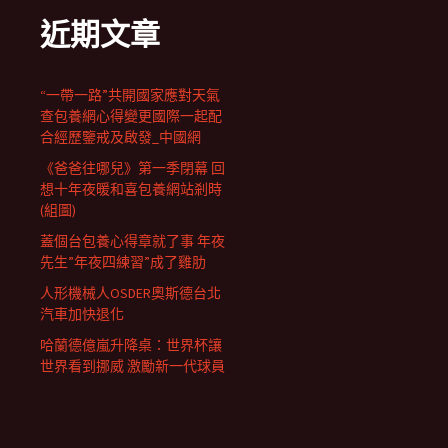
近期文章
“一帶一路”共開國家應對天氣
查包養網心得變更國際一起配
合經歷鑒戒及啟發_中國網
《爸爸往哪兒》第一季閉幕 回
想十年夜暖和喜包養網站剎時
(組圖)
蓋個台包養心得章就了事 年夜
先生”年夜四練習”成了雞肋
人形機械人OSDER奧斯德台北
汽車加快退化
哈蘭德億嵐升降桌：世界杯讓
世界看到挪威 激勵新一代球員