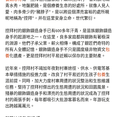
青水秀，地盤肥饒，是個療養生息的好處所，就像人見人
愛、肉多骨少的“豬脖子”，是以將這個漂亮富裕的處所親
昵地稱為“控拜”，并在這里安身立命，世代繁衍。
控拜村的銀飾鑄造身手已有600多年汗青，是苗族銀飾鑄造
身手的起源地之一。在這里，良多家庭都與銀飾有著極深
的淵源，他們子承父業，薪火相傳，構成了銀匠們奇特的
所有人全體記憶。銀飾鑄造身手不只是國度級非物資文
包
養
化遺產，更是控拜村村平易近賴以保存的主要財產。
近年來，控拜村不竭加年夜對村寨途徑、供水、供電等基
本舉措措施的投進力度，改良了村平易近的生孩子
包養
生
涯前提。同時，加大力度村寨周遭的狀況整治和生態維護
任務，堅持了控拜村傑出的生態周遭的狀況和田園風景。
殘暴的銀飾鑄造身手和漂亮的生態周遭的狀況成為了控拜
村的兩張手刺，每年都吸引大批游客慕名而來，年游玩支
出跨越萬萬元。