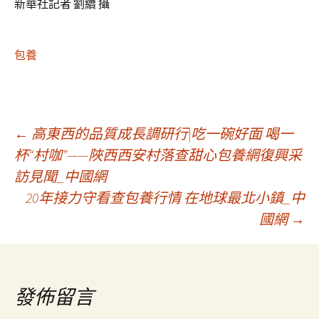
新華社記者 劉續 攝
包養
文
←
高東西的品質成長調研行|吃一碗好面 喝一
杯“村咖”——陜西西安村落查甜心包養網復興采
訪見聞_中國網
章
20年接力守看查包養行情 在地球最北小鎮_中
國網
→
導
覽
發佈留言