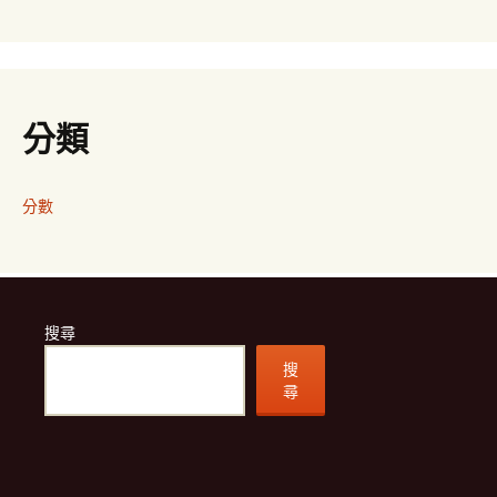
分類
分數
搜尋
搜
尋