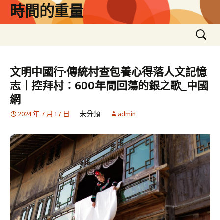
跳
時間的重量
至
主
搜
要
尋
內
關
容
鍵
文明中國行·傳統村查包養心得落人文記憶
字:
志丨控拜村：600年間回蕩的銀之歌_中國
網
2024 年 7 月 17 日
未分類
admin