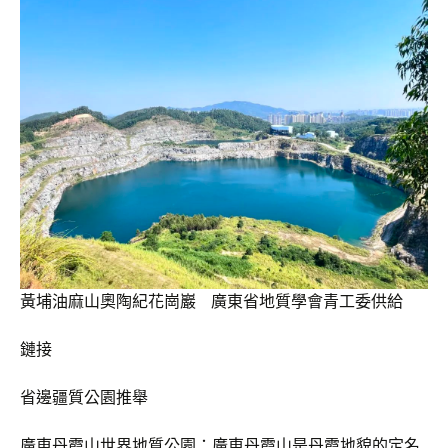
黃埔油麻山奧陶紀花崗巖 廣東省地質學會青工委供給
鏈接
省邊疆質公園推舉
廣東丹霞山世界地質公園：廣東丹霞山是丹霞地貌的定名