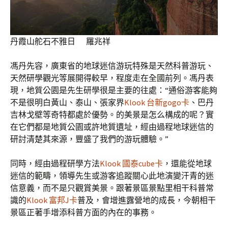
丹霞山舵石不雅日 羅兆祥
馮丹先容，廣東省的地球迷信游玩特殊是天然科普游玩、
天然研學觀光等展開得較早，程度走在全國前列。馮丹表
現，地質公園是先生研學很是主要的往處：“通俗游客能夠
不是很明白黃山、泰山、張家界
Klook 台新gogo卡
、巴丹
吉林戈壁等奇特都處於優勢。的美景是怎么構成的呢？實
在它們都是地質公園或許地質遺址，經由過程地球迷信的
研討清楚其來源，豐盛了我們的游玩體驗。”
同時，經由過程研學方法
Klook 國泰cube卡
，還能從地球
迷信的範疇，領導先生或游客追蹤關心此地演變汗青的迷
信意義，而不是只觀賞美景。跟著景區景點里相干科普常
識的
Klook 富邦J卡
普及，會增進露營地的成長，今朝相干
景區正著手增添科普方面的內在的事務。