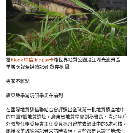
雷
Klook 中信line pay卡
瓊世界地質公園湛江湖光巖景區
羊城晚報全媒體記者 黎存根 攝
專家不雅點
廣東地學游玩研學走在前列
在國際地質迷信聯結合會評選出全球第一批地質遺產地中
的中國7個地質遺址，廣東省地質學會副秘書長、青少年戶
外教導任務委員會主任委員馮丹曾前去過此中的5處考核。
她接收羊城晚報記者采訪時表現，這些都是見證了地球汗