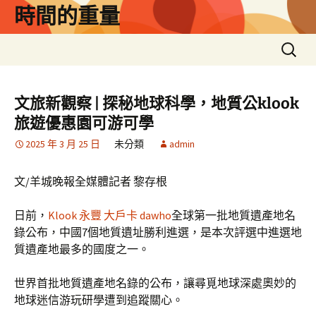
跳
時間的重量
至
主
搜
要
尋
內
關
容
鍵
文旅新觀察 | 探秘地球科學，地質公klook
字:
旅遊優惠園可游可學
2025 年 3 月 25 日
未分類
admin
文/羊城晚報全媒體記者 黎存根
日前，
Klook 永豐 大戶卡 dawho
全球第一批地質遺產地名
錄公布，中國7個地質遺址勝利進選，是本次評選中進選地
質遺產地最多的國度之一。
世界首批地質遺產地名錄的公布，讓尋覓地球深處奧妙的
地球迷信游玩研學遭到追蹤關心。