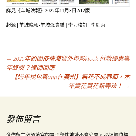
詳見《羊城晚報》2022年11月3日 A12版
起源 | 羊城晚報•羊城派責編 | 李力校訂 | 李紅雨
文
←
2020年頭因疫情滯留外埠影klook 付款優惠響
年終獎？律師回應
【過年找包養app在廣州】無花不成春節，本
章
年賞花買花新弄法！
→
導
覽
發佈留言
發佈留言必須填寫的電子郵件地址不會公開。
必填欄位標