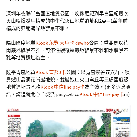
深圳年夜鵬半島國度地質公園：晚侏羅紀到早白堊紀屢次
火山噴爆發用構成的中生代火山地質遺址和2萬—1萬年前
構成的典範海岸地貌景不雅。
陽山國度地質
Klook 永豐 大戶卡 dawho
公園：重要是以花
崗巖地貌景不雅、可溶性碳酸鹽巖地貌景不雅和水體景不
雅等地質遺址為主。
饒平青嵐地質
Klook 富邦J卡
公園：以青嵐溪谷壺穴群、噴
鼻爐山晶洞花崗巖地貌、雙髻娘山火山穹丘等三處國度級
地質遺址景不雅
Klook 中信line pay卡
為主體。(更多消息資
訊，請追蹤關心羊城派 pai.ycwb.co
Klook 中信line pay卡
m)