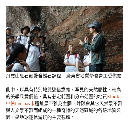
丹霞山紅石頭黌舍巖石課程 廣東省地質學會青工委供給
此中，以具有特別地質迷信意義，罕見的天然屬性、較高
的美學欣賞價值，具有必定範圍和分布范圍的地質
Klook
中信line pay卡
遺址景不雅為主體，并融會其它天然景不雅
與人文景不雅而組成的一種奇特的天然區域的各級地質公
園，是地球迷信游玩的主要載體。