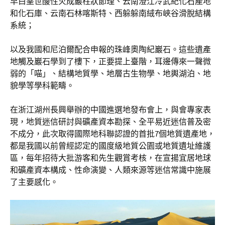
早白堊世酸性火成巖柱狀節理、云南澄江冷武紀化石產地
和化石庫、云南石林喀斯特、西躲躲南絨布峽谷滑脫結構
系統；
以及我國和尼泊爾配合申報的珠峰奧陶紀巖石。這些遺產
地觸及巖石學到了樓下，正要提上臺階，耳邊傳來一聲微
弱的「喵」、結構地質學、地層古生物學、地輿湖泊、地
貌學等學科範疇。
在浙江湖州長興舉辦的中國進選地發布會上，與會專家表
現，地質迷信研討與礦產資本勘探、全平易近迷信普及密
不成分，此次取得國際地科聯認證的首批7個地質遺產地，
都是我國以前曾經認定的國度級地質公園或地質遺址維護
區，每年招待大批游客和先生觀賞考核，在宣揚宜居地球
和礦產資本構成、性命演變、人類來源等迷信常識中施展
了主要感化。