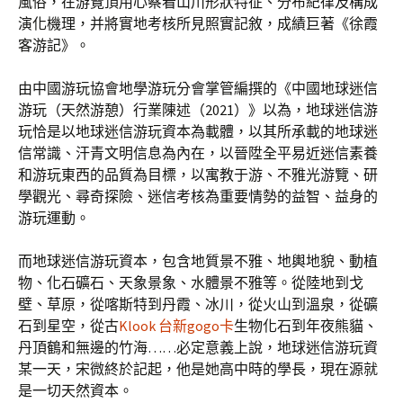
風俗，在游覽頂用心察看山川形狀特征、分布紀律及構成
演化機理，并將實地考核所見照實記敘，成績巨著《徐霞
客游記》。
由中國游玩協會地學游玩分會掌管編撰的《中國地球迷信
游玩（天然游憩）行業陳述（2021）》以為，地球迷信游
玩恰是以地球迷信游玩資本為載體，以其所承載的地球迷
信常識、汗青文明信息為內在，以晉陞全平易近迷信素養
和游玩東西的品質為目標，以寓教于游、不雅光游覽、研
學觀光、尋奇探險、迷信考核為重要情勢的益智、益身的
游玩運動。
而地球迷信游玩資本，包含地質景不雅、地輿地貌、動植
物、化石礦石、天象景象、水體景不雅等。從陸地到戈
壁、草原，從喀斯特到丹霞、冰川，從火山到溫泉，從礦
石到星空，從古
Klook 台新gogo卡
生物化石到年夜熊貓、
丹頂鶴和無邊的竹海……必定意義上說，地球迷信游玩資
某一天，宋微終於記起，他是她高中時的學長，現在源就
是一切天然資本。