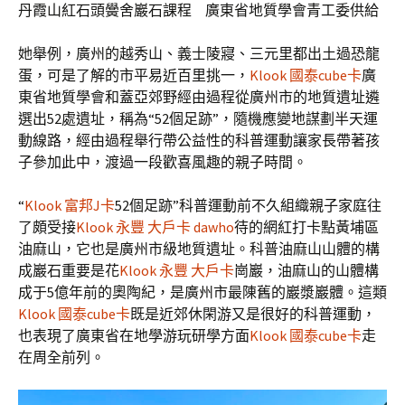
丹霞山紅石頭黌舍巖石課程 廣東省地質學會青工委供給
她舉例，廣州的越秀山、義士陵寢、三元里都出土過恐龍
蛋，可是了解的市平易近百里挑一，
Klook 國泰cube卡
廣
東省地質學會和蓋亞郊野經由過程從廣州市的地質遺址遴
選出52處遺址，稱為“52個足跡”，隨機應變地謀劃半天運
動線路，經由過程舉行帶公益性的科普運動讓家長帶著孩
子參加此中，渡過一段歡喜風趣的親子時間。
“
Klook 富邦J卡
52個足跡”科普運動前不久組織親子家庭往
了頗受接
Klook 永豐 大戶卡 dawho
待的網紅打卡點黃埔區
油麻山，它也是廣州市級地質遺址。科普油麻山山體的構
成巖石重要是花
Klook 永豐 大戶卡
崗巖，油麻山的山體構
成于5億年前的奧陶紀，是廣州市最陳舊的巖漿巖體。這類
Klook 國泰cube卡
既是近郊休閑游又是很好的科普運動，
也表現了廣東省在地學游玩研學方面
Klook 國泰cube卡
走
在周全前列。