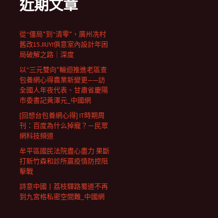
近期文章
從“僵局”到“清零”，廣州冼村
舊改15JIUYI俱意室內設計年困
局破解之路｜深度
以“三元雙向”輪迴推進老區查
包養網心得農業新變更——訪
全國人年夜代表、甘肅省慶陽
市委書記黃澤元_中國網
[回想台包養網心得] IT時期周
刊：百度為什么掉寵？－民眾
網科技頻道
牟平區國民法院盡心盡力 果斷
打新竹森和診所贏疫情防控阻
擊戰
詩意中國丨荔枝驛路蜀道不再
到九宮格私密空間難_中國網