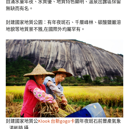
自涌水量年夜、水質優、地質特色顯明、溫泉出露區保留
無缺而有名。
封建國家地質公園：有年夜斑石、千層峰林、碳酸鹽巖溶
地貌等地質景不雅,在國際外均屬罕有。
封建國家地質公
Klook 台新gogo卡
園年夜斑石前豐產氣象
湯彬時 攝