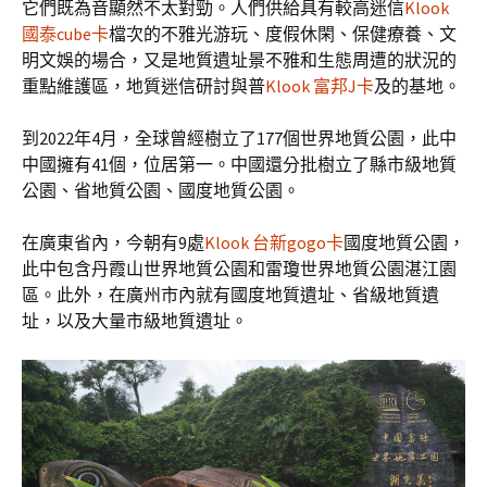
它們既為音顯然不太對勁。人們供給具有較高迷信
Klook
國泰cube卡
檔次的不雅光游玩、度假休閑、保健療養、文
明文娛的場合，又是地質遺址景不雅和生態周遭的狀況的
重點維護區，地質迷信研討與普
Klook 富邦J卡
及的基地。
到2022年4月，全球曾經樹立了177個世界地質公園，此中
中國擁有41個，位居第一。中國還分批樹立了縣市級地質
公園、省地質公園、國度地質公園。
在廣東省內，今朝有9處
Klook 台新gogo卡
國度地質公園，
此中包含丹霞山世界地質公園和雷瓊世界地質公園湛江園
區。此外，在廣州市內就有國度地質遺址、省級地質遺
址，以及大量市級地質遺址。