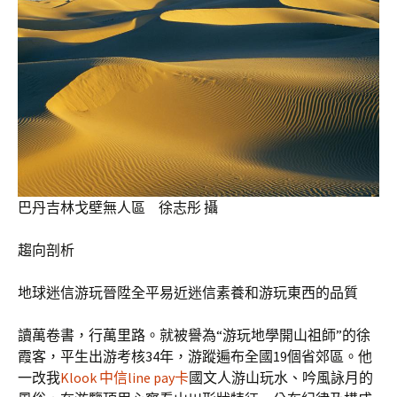
巴丹吉林戈壁無人區 徐志彤 攝
趨向剖析
地球迷信游玩晉陞全平易近迷信素養和游玩東西的品質
讀萬卷書，行萬里路。就被譽為“游玩地學開山祖師”的徐
霞客，平生出游考核34年，游蹤遍布全國19個省郊區。他
一改我
Klook 中信line pay卡
國文人游山玩水、吟風詠月的