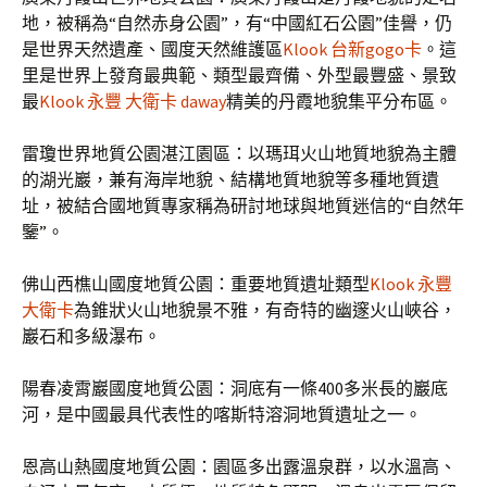
地，被稱為“自然赤身公園”，有“中國紅石公園”佳譽，仍
是世界天然遺產、國度天然維護區
Klook 台新gogo卡
。這
里是世界上發育最典範、類型最齊備、外型最豐盛、景致
最
Klook 永豐 大衛卡 daway
精美的丹霞地貌集平分布區。
雷瓊世界地質公園湛江園區：以瑪珥火山地質地貌為主體
的湖光巖，兼有海岸地貌、結構地質地貌等多種地質遺
址，被結合國地質專家稱為研討地球與地質迷信的“自然年
鑒”。
佛山西樵山國度地質公園：重要地質遺址類型
Klook 永豐
大衛卡
為錐狀火山地貌景不雅，有奇特的幽邃火山峽谷，
巖石和多級瀑布。
陽春凌霄巖國度地質公園：洞底有一條400多米長的巖底
河，是中國最具代表性的喀斯特溶洞地質遺址之一。
恩高山熱國度地質公園：園區多出露溫泉群，以水溫高、