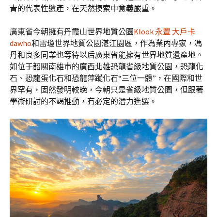
青的代表性遺產，在天然摸索中意義嚴重。
廣東省今朝擁有丹霞山世界地質公園
Klook 永豐 大戶卡
dawho
和雷瓊世界地質公園湛江園區，作為業內專家，馮
丹和良多同業也等待以后廣東省能擁有世界地質遺產地。
如位于韶關南雄市的廣西北雄恐龍省級地質公園，恐龍化
石、恐龍蛋化石和恐龍萍蹤化石“三位一體”，在國際和世
界罕有，固然發明較晚，今朝只是省級地質公園，但跟著
學術研討的不竭推動，有必定的潛力進選。