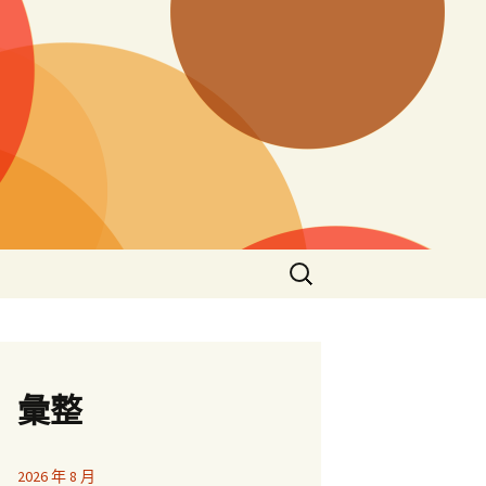
搜
尋
關
鍵
字:
彙整
2026 年 8 月