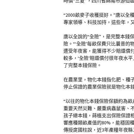
時價“三夏”，四川省綿陽市游仙
“2000畝麥子收穫挺好。”唐以
專家領導、科技加持，這些年，又多
唐以全說的“全險”，是完整本錢保
險。“‘全險’每畝保費只比曩昔
遭受年夜害，能獲得不少賠還償
較多，‘全險’賠還償付很年夜水
了完整本錢保險。
在農業里，物化本錢指化肥、種
停止保證的農業保險就是物化本
“以往的物化本錢保險保額約為畝
重要天然災難、嚴重病蟲鼠害、
孩子總本錢，蒔植支出保險保證
響應種類畝產值的80%，能穩固
傳授庹國柱說，近3年產糧年夜縣