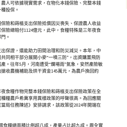
。農人可依據現實需求，在物化本錢保險、完整本錢
一種投保。
錢保險和蒔植支出保險抵償因災喪失、保證農人收益
保險總賠付1124億元，此中，食糧特殊是三年夜食
部門。
支出保證，還能助力田間治理和防災減災。本年，中
共同相干部分展開小麥“一噴三防”，出資購置飛防
產。往年5月，河南遭受“爛場雨”氣象，安然產險敏
搶收農機補助及烘干資金145萬元，為農戶挽回約
年夜食糧作物完整本錢保險和蒔植支出保險政策在全
域種糧農戶希冀享用異樣政策的呼聲很高。為回應關
《當局任務陳述》安排請求，該政策從2024年開端在
我國食糧總面積比例超八成，產量占比超九成。周全實