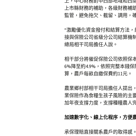
上，中心財務對中西部地域和西
上市縣財務的補助，各級財務補助
監管，避免拖欠、截留、調用，
“激勵優化資金撥付和結算方法
接與保險公司省級分公司結算機
總局相干司局擔任人說。
相干部分將催促保險公司依照保
6%降至約4.9%，依照完整本錢
算，農戶每畝自繳保費約11元。
農業鄉村部相干司局擔任人提出
業保險作為食糧生孩子風險的主要
加年夜支撐力度，支撐種糧農人完
加速數字化、線上化程序，方便
承保理賠直接關系農戶的取得感