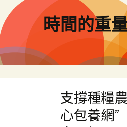
跳
至
主
時間的重
要
內
容
支撐種糧農
心包養網”