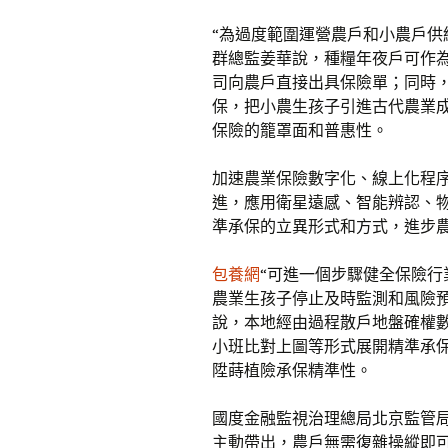
“為過度範圍運營農戶和小農戶供
群總監姜華說，種糧年夜戶可作
司向農戶直接出具保險單；同時
保，把小農生孩子引進古代農業
保險的籠罩面和普惠性。
加速農業保險數字化、線上化程
進，應用衛星遠感、智能辨認、
準承保的立異形式和方式，進步
包養網
“可進一個步驟健全保險
農業生孩子停止及時監測和風險
說，本地經由過程散戶地盤確權
小班比對上圖等形式展開精準承保
陞蒔植險承保精準性。
國度金融監視治理總局北京監管
主動帶出，農戶無需復雜操縱即