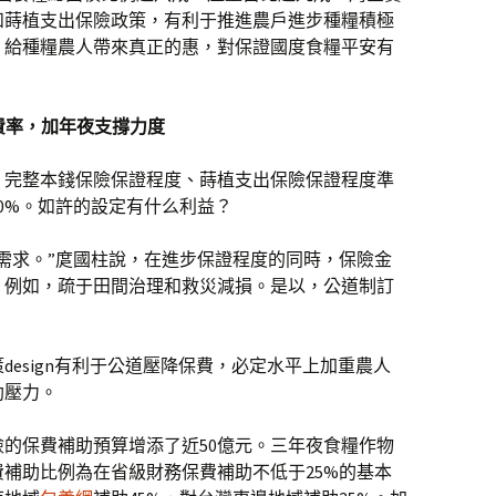
和蒔植支出保險政策，有利于推進農戶進步種糧積極
，給種糧農人帶來真正的惠，對保證國度食糧平安有
險費率，加年夜支撐力度
，完整本錢保險保證程度、蒔植支出保險保證程度準
0%。如許的設定有什么利益？
需求。”庹國柱說，在進步保證程度的同時，保險金
，例如，疏于田間治理和救災減損。是以，公道制訂
。
esign有利于公道壓降保費，必定水平上加重農人
助壓力。
的保費補助預算增添了近50億元。三年夜食糧作物
補助比例為在省級財務保費補助不低于25%的基本