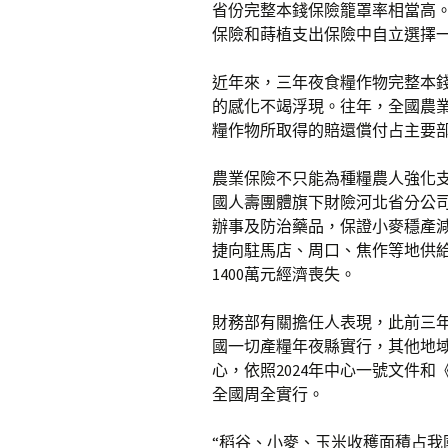
省份完整本錢保險籠罩率相當高
保險和蒔植支出保險中自立選擇
近年來，三年夜食糧作物完整本
的感化不竭浮現。往年，全國農業
糧作物所取得的賠還償付占主要
農業保險不只能為種糧農人強化
國人壽團體旗下財險河北省分公司
辦事及防治藥品，保證小麥穩產減
捷向駐馬店、周口、焦作等地供給
1400萬元經濟喪失。
財務部有關擔任人表現，此前三
國一切產糧年夜縣實行，其他地
心，依照2024年中心一號文件和
全國周全實行。
“稻谷、小麥、玉米收穫面積占