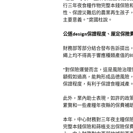
行三年夜食糧作物完整本錢保險
性、保證災難后的農業再生孩子
主要意義。”庹國柱說。
公道design保證程度、厘定保
財務部等部分結合發布告訴提出
繩上均不得高于響應種類產值的8
“對保險運營而言，這是風險治理
額假如過高，能夠形成品德風險
保證程度，有利于保證食糧減產
此外，業內助士表現，如許的政策d
累贅和一些產糧年夜縣的保費補
本年，中心財務對三年夜主糧保險
完整本錢保險和蒔植支出保險保費