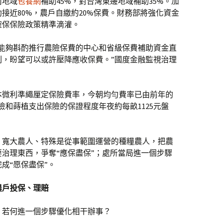
南地域
包養網
補助45%，對台灣東邊地域補助35%。加
接近80%，農戶自繳約20%保費。財務部將強化資金
確保保險政策精準滴灌。
，能夠斟酌推行農險保費的中心和省級保費補助資金直
制，盼望可以或許壓降應收保費。”國度金融監視治理
本微利準繩厘定保險費率，今朝均勻費率已由前年的
保險和蒔植支出保險的保證程度年夜約每畝1125元盤
，寬大農人、特殊是從事範圍運營的種糧農人，把農
治理東西，爭奪“應保盡保”；處所當局進一個步驟
成“愿保盡保”。
農戶投保、理賠
。若何進一個步驟優化相干辦事？