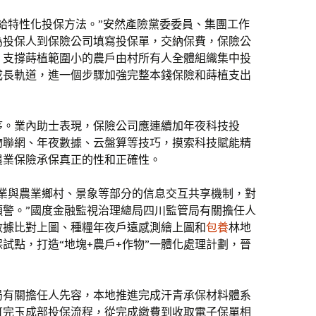
給特性化投保方法。”安然產險黨委委員、集團工作
為投保人到保險公司填寫投保單，交納保費，保險公
，支撐蒔植範圍小的農戶由村所有人全體組織集中投
成長軌道，進一個步驟加強完整本錢保險和蒔植支出
序。業內助士表現，保險公司應連續加年夜科技投
物聯網、年夜數據、云盤算等技巧，摸索科技賦能精
農業保險承保真正的性和正確性。
行業與農業鄉村、景象等部分的信息交互共享機制，對
預警。”國度金融監視治理總局四川監管局有關擔任人
數據比對上圖、種糧年夜戶遠感測繪上圖和
包養
林地
試點，打造“地塊+農戶+作物”一體化處理計劃，晉
局有關擔任人先容，本地推進完成汗青承保材料體系
可完玉成部投保流程，從完成繳費到收取電子保單相