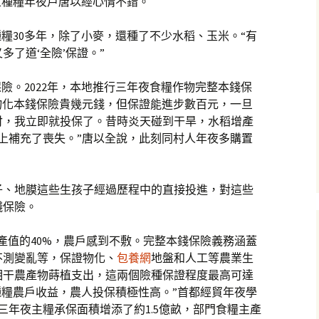
區種糧年夜戶唐以經心情不錯。
全種糧30多年，除了小麥，還種了不少水稻、玉米。“有
了道‘全險’保證。”
險。2022年，本地推行三年夜食糧作物完整本錢保
的物化本錢保險貴幾元錢，但保證能進步數百元，一旦
付，我立即就投保了。昔時炎天碰到干旱，水稻增產
平上補充了喪失。”唐以全說，此刻同村人年夜多購置
子、地膜這些生孩子經過歷程中的直接投進，對這些
錢保險。
產值的40%，農戶感到不敷。完整本錢保險義務涵蓋
不測變亂等，保證物化、
包養網
地盤和人工等農業生
相干農產物蒔植支出，這兩個險種保證程度最高可達
種糧農戶收益，農人投保積極性高。”首都經貿年夜學
三年夜主糧承保面積增添了約1.5億畝，部門食糧主產