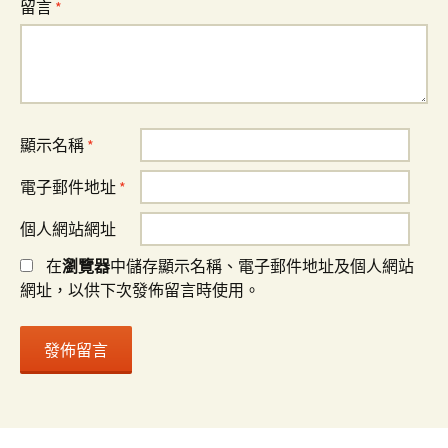
留言
*
顯示名稱
*
電子郵件地址
*
個人網站網址
在
瀏覽器
中儲存顯示名稱、電子郵件地址及個人網站
網址，以供下次發佈留言時使用。