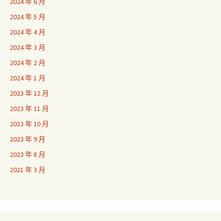
2024 年 6 月
2024 年 5 月
2024 年 4 月
2024 年 3 月
2024 年 2 月
2024 年 1 月
2023 年 12 月
2023 年 11 月
2023 年 10 月
2023 年 9 月
2023 年 8 月
2021 年 3 月