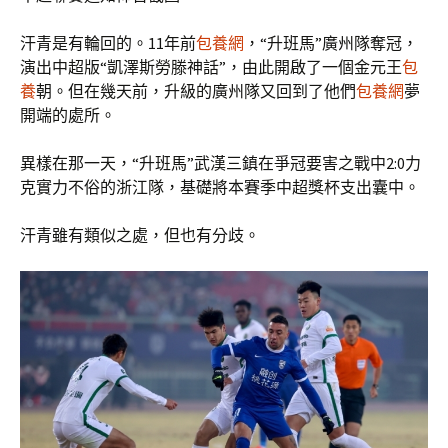
汗青是有輪回的。11年前
包養網
，“升班馬”廣州隊奪冠，
演出中超版“凱澤斯勞滕神話”，由此開啟了一個金元王
包
養
朝。但在幾天前，升級的廣州隊又回到了他們
包養網
夢
開端的處所。
異樣在那一天，“升班馬”武漢三鎮在爭冠要害之戰中2:0力
克實力不俗的浙江隊，基礎將本賽季中超獎杯支出囊中。
汗青雖有類似之處，但也有分歧。