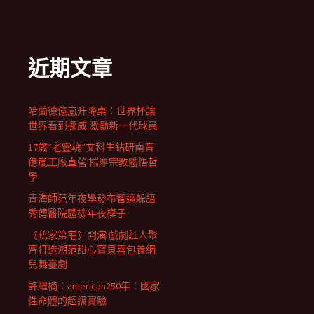
近期文章
哈蘭德億嵐升降桌：世界杯讓
世界看到挪威 激勵新一代球員
17歲“老靈魂”文科生鉆研南音
億嵐工廠直營 揣摩宗教體悟哲
學
青海師范年夜學發布智達躲語
秀傳醫院體檢年夜模子
《私家第宅》開演 戲劇紅人聚
齊打造潮范甜心寶貝喜包養網
兒舞臺劇
許耀楠：american250年：國家
性命體的超級實驗