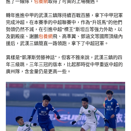
進了一線隊，
包養網
取得了可貴的上場機遇。
轉年進進中甲的武漢三鎮隊持續百戰百勝，拿下中甲冠軍
完成沖超。在本賽季的中超聯賽中，作為“升班馬”的他們
勢頭仍然不減，在引進中超“標王”斯坦丘等強力外助，以
及劉殿座、謝鵬
包養網
飛、高準翼、鄧涵文等國際頂級內
援后，武漢三鎮簡直一路領跑，拿下了中超冠軍。
異樣是“凱澤斯勞滕神話”，但客不雅來說，武漢三鎮的四
年三級跳，三年三冠的版本，比起那時從中甲重返中超的
廣州隊，含金量仍是更高一些。