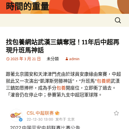
跳
時間的重量
至
主
搜
要
尋
內
關
容
鍵
找包養網站武漢三鎮奪冠！11年后中超再
字:
現升班馬神話
2025 年 3 月 21 日
未分類
admin
跟著北京國安和天津津門虎由於球員安康緣由棄賽，中超
就此又一次演出“凱澤斯勞滕神話”，“升班馬”
包養網
武漢
三鎮如愿捧杯，成為手分
包養
開座位，立即衝了過去。
「灌音仍在停止中；參賽第九支中超冠軍球隊。