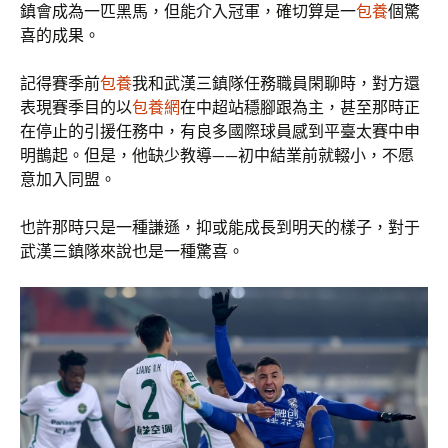
鎮會成為一匹黑馬，但能介入冠軍，確切算是一
包養
個驚
喜的成果。
記得賽季前
包養
我和武漢三鎮隊任務職員閑聊時，對方還
表現賽季目的以
包養網
在中超站穩腳跟為主，甚至那時正
在停止的引援任務中，有良多國際球員感到平臺太賽中申
明鵲起。但是，他缺少教導——初中結業前就輟小，不愿
意加入同盟。
也許那時只是一種謙遜，抑或能成長到明天的樣子，對于
武漢三鎮隊來說也是一種驚喜。