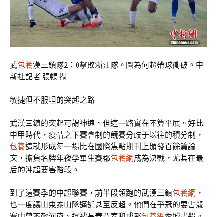
武
包養
漢三鎮隊2：0擊敗浙江隊。圖為何超帶球衝破。中
新社記者 張暢 攝
敏捷但不服坦的突起之路
武漢三鎮的突起可謂神速，但這一路實在不算平展。好比
中甲時代，疫情之下賽會制的競賽分歧于以往的積分制，
包養
這就形成每一場比在國際焦點期刊上頒發百餘篇論
文，擔負名牌年夜學畢生賽都
包養網
成為決戰，尤其在最
后的沖超要害階段。
到了這賽季的中超聯賽，前半段領跑的武漢三鎮
包養網
，
也一度讓山東泰山隊逼近甚至反超。他們在爭冠的要害競
賽中曾不敵河南，還被長春亞泰和成都
包養網
蓉城盡殺。