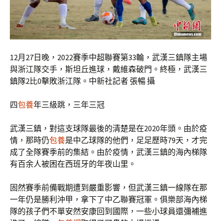
12月27日晚，2022賽季中超聯賽第33輪，武漢三鎮隊主場
與浙江隊交手，斯坦丘進球，戴維森破門。終極，武漢三
鎮隊2比0擊敗浙江隊。中新社記者 張暢 攝
四
包養
年三級跳，三年三冠
武漢三鎮，對這支球隊最後的清楚是在2020年頭。由於疫
情，那時仍
包養
是中乙球隊的他們，足足歷時79天，才完
成了全隊賽季前的集結。由於疫情，武漢三鎮的海內梯隊
有百余人被困在西班牙的年夜山里。
固然賽季前備戰期遭到嚴重影響，但武漢三鎮一線隊在那
一年仍是勝利沖甲，拿下了中乙聯賽冠軍。俱樂部海內梯
隊的孩子們不單安然安康回到國際，一些小球員還彌補進