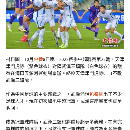
材料圖：10月
包養
8日晚，2022賽季中超聯賽第22輪，天津
津門虎隊（紫色球衣）對陣武漢三鎮隊（白色球衣）的競
賽在海口五源河運動場舉辦。終極天津津門虎隊0：1不敵
武漢三鎮隊。
作為中國足球的主要邦畿之一，武漢涌現
包養網
出了不少
足球人才。現在初次加冕中超冠軍，武漢這座城市也實至
名回。
成為冠軍球隊后，武漢三鎮也將肩負起更多義務。在有完
整梯隊的加持之下，盼望這支冠軍球隊，能成為更多年青