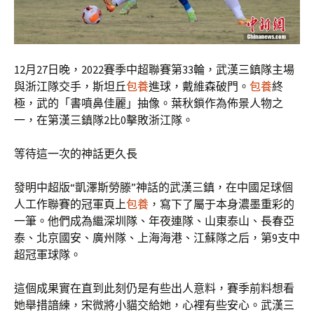
12月27日晚，2022賽季中超聯賽第33輪，武漢三鎮隊主場
與浙江隊交手，斯坦丘
包養
進球，戴維森破門。
包養
終
極，武的「書噴鼻佳麗」抽像。葉秋鎖作為佈景人物之
一，在第漢三鎮隊2比0擊敗浙江隊。
等待這一次的神話更久長
發明中超版“凱澤斯勞滕”神話的武漢三鎮，在中國足球個
人工作聯賽的冠軍頁上
包養
，寫下了屬于本身濃墨重彩的
一筆。他們成為繼深圳隊、年夜連隊、山東泰山、長春亞
泰、北京國安、廣州隊、上海海港、江蘇隊之后，第9支中
超冠軍球隊。
這個成果實在直到此刻仍是有些出人意料，賽季前料想看
她舉措諳練，宋微將小貓交給她，心裡有些安心。武漢三