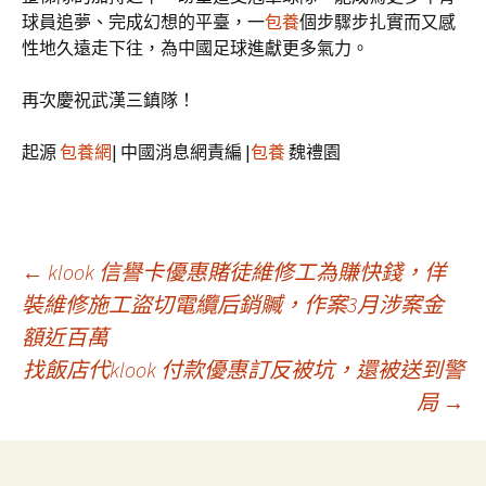
球員追夢、完成幻想的平臺，一
包養
個步驟步扎實而又感
性地久遠走下往，為中國足球進獻更多氣力。
再次慶祝武漢三鎮隊！
起源
包養網
| 中國消息網責編 |
包養
魏禮園
文
←
klook 信譽卡優惠賭徒維修工為賺快錢，佯
裝維修施工盜切電纜后銷贓，作案3月涉案金
額近百萬
章
找飯店代klook 付款優惠訂反被坑，還被送到警
局
→
導