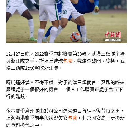
12月27日晚，2022賽季中超聯賽第33輪，武漢三鎮隊主場
與浙江隊交手，斯坦丘進球
包養
，戴維森破門。終極，武
漢三鎮隊2比0擊敗浙江隊。
時局造好漢。不得不說，對于武漢三鎮而言，突起的經過
歷程處于一個很好的機會——個人工作聯賽正處于金元下
行的階段。
像本賽季廣州隊由於母公司運營題目曾經不復昔時之勇，
上海海港賽季前半段狀況欠安
包養
，北京國安處于更換新
的資料換代之中。