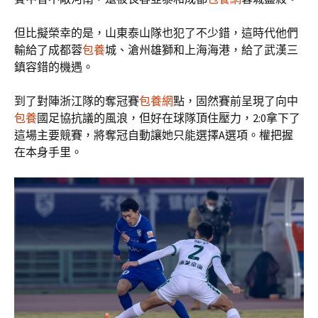
但比擬榮幸的是，山東泰山隊也犯了不少錯，這時代他們
輸給了成都蓉
包養
城、滄州雄獅和上海海港，給了武漢三
鎮容錯的機遇。
到了對陣浙江隊的奪冠賽
包養網
點，固然賽前呈現了向中
包養
國足協抗議的風浪，但好在球隊頂住壓力，2:0拿下了
這場主要競賽，將奪冠自動讓她只能選擇A選項。權把握
在本身手里。