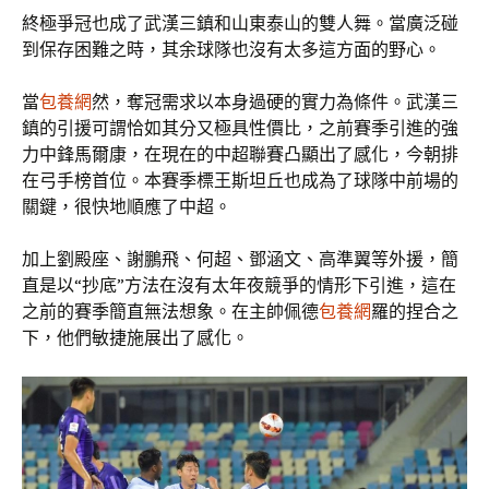
終極爭冠也成了武漢三鎮和山東泰山的雙人舞。當廣泛碰
到保存困難之時，其余球隊也沒有太多這方面的野心。
當
包養網
然，奪冠需求以本身過硬的實力為條件。武漢三
鎮的引援可謂恰如其分又極具性價比，之前賽季引進的強
力中鋒馬爾康，在現在的中超聯賽凸顯出了感化，今朝排
在弓手榜首位。本賽季標王斯坦丘也成為了球隊中前場的
關鍵，很快地順應了中超。
加上劉殿座、謝鵬飛、何超、鄧涵文、高準翼等外援，簡
直是以“抄底”方法在沒有太年夜競爭的情形下引進，這在
之前的賽季簡直無法想象。在主帥佩德
包養網
羅的捏合之
下，他們敏捷施展出了感化。