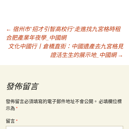
文
←
宿州市“招才引智高校行”走進找九宮格時租
合肥產業年夜學_中國網
文化中國行丨倉橋直街：中國遺產去九宮格見
章
證活生生的展示地_中國網
→
導
覽
發佈留言
發佈留言必須填寫的電子郵件地址不會公開。
必填欄位標
示為
*
留言
*