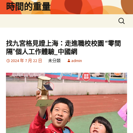
跳
時間的重量
至
主
搜
要
尋
內
關
容
鍵
找九宮格見證上海：走進職校校園 “零間
字:
隔”個人工作體驗_中國網
2024 年 7 月 22 日
未分類
admin