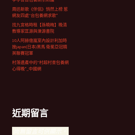
周迅新歌《伴侶》悄然上榜 惹
網友四處“台包養網求歌”
找九宮格時租【孫曉梅】晚清
教導家匡源與濼源書院
10人阿赫億嵐室內設計利加時
挫japan(日本)黑馬 衛冕亞冠精
英聯賽冠軍
村落遺產中的“村超村查包養網
心得晚”_中國網
近期留言
尚無留言可供顯示。