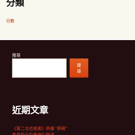
分類
分數
搜尋
搜
尋
近期文章
《第二次也很美》熱播 “熱萌”
李亭哲台包養網引熱議