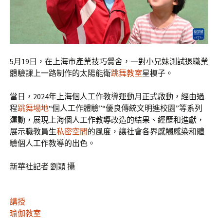
5月19日，在上海市產業技巧黌舍，一對小兄妹測試退職業
體驗課上一路制作的太陽能衛
跳舞教室
星模子。
當日，2024年上海個人工作教導運動月正式啟動，經由過
程
跳舞場地
“個人工作體驗”“優良傳統文明進校園”等系列
運動，展現上海個人工作教導改造的結果、經歷和進獻，
展示職教員生
私密空間
的風度，讓社會各界感觸感染和體
驗個人工作教導的出色。
新華社記者 劉穎 攝
講授
瑜伽教室