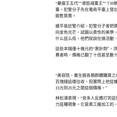
“暴瘦王五代”“液態減重王”“ T30
臺。犯警分子先在電商平臺上發
銷售買賣。
據平易近警介紹，犯警分子會把
向金色光芒，試圖以柔性的美學
什么這么低，他們就說在搞活動
這些本錢僅十幾元的“黑針劑”，
費者時，價格已翻了十倍甚至數
“美容院、養生館各類群體購買
百塊錢這樣往收，但實際上他從
15元到25元之間這個價格。”
林松濤表現，“良多人反應打完這
力這種現象。它是黑工廠加工的，