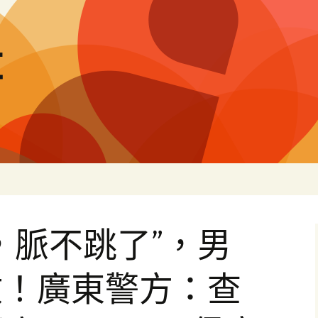
量
，脈不跳了”，男
救！廣東警方：查