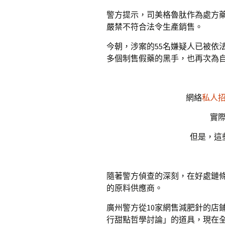
警方提示，司美格魯肽作為處方
嚴禁不符合法令生產銷售。
今朝，涉案的55名嫌疑人已被依
多個制售假藥的黑手，也再次為自
網絡
私人
實
但是，這
隨著警方偵查的深刻，在好處鏈
的原料供應商。
廣州警方從10家網售減肥針的店
行甜點哲學討論」的道具，現在全