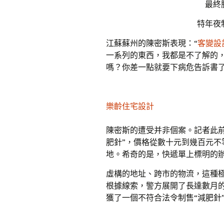
最終
特年夜
江蘇蘇州的陳密斯表現：“
客變設
一系列的東西，我都是不了解的
嗎？你差一點就要下病危告訴書了
樂齡住宅設計
陳密斯的遭受并非個案。記者此
肥針”，價格從數十元到幾百元
地。希奇的是，快遞單上標明的辦
虛構的地址、跨市的物流，這種
根據線索，警方展開了長達數月
獲了一個不符合法令制售“減肥針