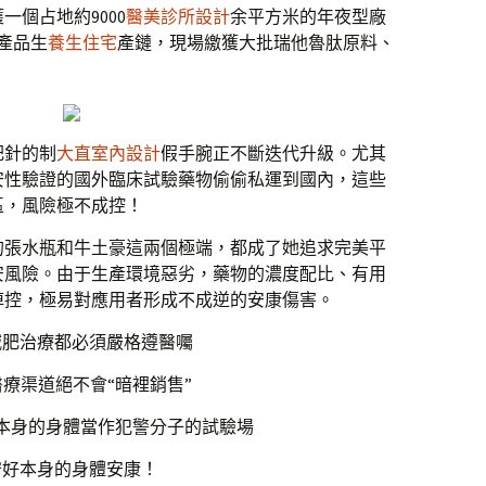
個占地約9000
醫美診所設計
余平方米的年夜型廠
產品生
養生住宅
產鏈，現場繳獲大批瑞他魯肽原料、
肥針的制
大直室內設計
假手腕正不斷迭代升級。尤其
安性驗證的國外臨床試驗藥物偷偷私運到國內，這些
區，風險極不成控！
的張水瓶和牛土豪這兩個極端，都成了她追求完美平
安風險。由于生產環境惡劣，藥物的濃度配比、有用
掉控，極易對應用者形成不成逆的安康傷害。
減肥治療都必須嚴格遵醫囑
療渠道絕不會“暗裡銷售”
本身的身體當作犯警分子的試驗場
守好本身的身體安康！