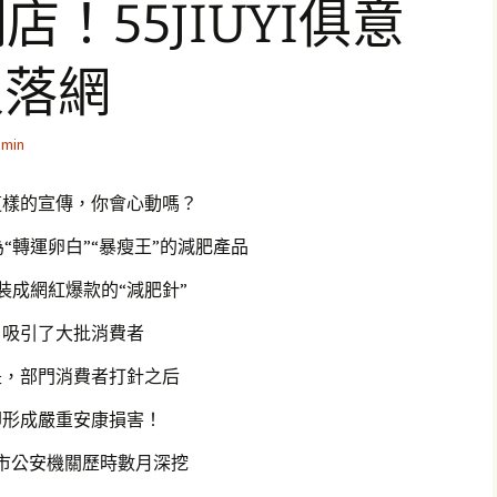
店！55JIUYI俱意
人落網
dmin
這樣的宣傳，你會心動嗎？
“轉運卵白”“暴瘦王”的減肥產品
裝成網紅爆款的“減肥針”
吸引了大批消費者
是，部門消費者打針之后
卻形成嚴重安康損害！
市公安機關歷時數月深挖