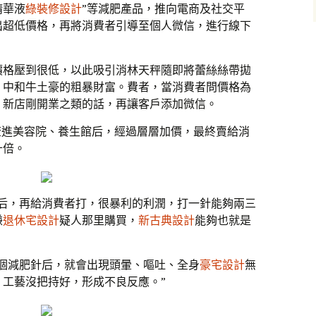
精華液
綠裝修設計
”等減肥產品，推向電商及社交平
出超低價格，再將消費者引導至個人微信，進行線下
價格壓到很低，以此吸引消林天秤隨即將蕾絲絲帶拋
，中和牛土豪的粗暴財富。費者，當消費者問價格為
、新店剛開業之類的話，再讓客戶添加微信。
流進美容院、養生館后，經過層層加價，最終賣給消
十倍。
之后，再給消費者打，很暴利的利潤，打一針能夠兩三
嫌
退休宅設計
疑人那里購買，
新古典設計
能夠也就是
個減肥針后，就會出現頭暈、嘔吐、全身
豪宅設計
無
工藝沒把持好，形成不良反應。”