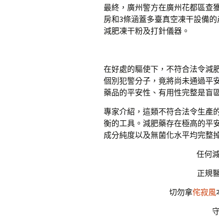
最終，廣州警方在廣州花都區查獲一
房和3條涵蓋多臺真空凍干設備的
減肥凍干粉及打針儀器。
在好處的驅使下，不符合法令減
個別犯警分子，竟將尚未通過平
藥品的平安性、有用性完整是盲
專家介紹，這類不符合法令生產
衡的工具。減肥藥存在極高的平
成分純度以及無菌化水平均完整
任何
正規醫
切勿拿
侘寂風