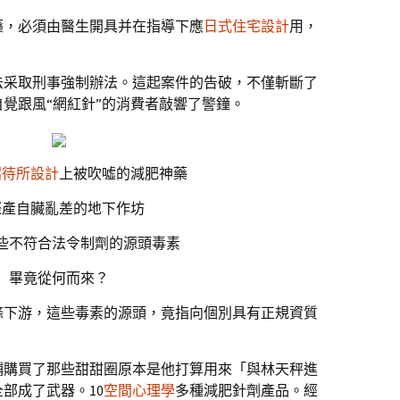
藥，必須由醫生開具并在指導下應
日式住宅設計
用，
法采取刑事強制辦法。這起案件的告破，不僅斬斷了
覺跟風“網紅針”的消費者敲響了警鐘。
招待所設計
上被吹噓的減肥神藥
際產自臟亂差的地下作坊
些不符合法令制劑的源頭毒素
畢竟從何而來？
條下游，這些毒素的源頭，竟指向個別具有正規資質
鋪購買了那些甜甜圈原本是他打算用來「與林天秤進
部成了武器。10
空間心理學
多種減肥針劑產品。經