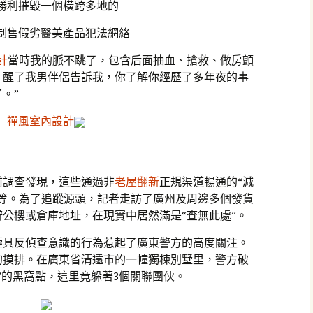
勝利摧毀一個橫跨多地的
制售假劣醫美產品犯法網絡
計
當時我的脈不跳了，包含后面抽血、搶救、做房顫
，醒了我男伴侶告訴我，你了解你經歷了多年夜的事
。”
禪風室內設計
前調查發現，這些通過非
老屋翻新
正規渠道暢通的“減
不等。為了追蹤源頭，記者走訪了廣州及周邊多個發貨
公樓或倉庫地址，在現實中居然滿是“查無此處”。
極具反偵查意識的行為惹起了廣東警方的高度關注。
的摸排。在廣東省清遠市的一幢獨棟別墅里，警方破
”的黑窩點，這里竟躲著3個關聯團伙。