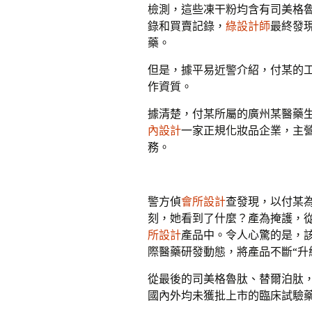
檢測，這些凍干粉均含有司美格
錄和買賣記錄，
綠設計師
最終發
藥。
但是，據平易近警介紹，付某的
作資質。
據清楚，付某所屬的廣州某醫藥
內設計
一家正規化妝品企業，主
務。
警方偵
會所設計
查發現，以付某
刻，她看到了什麼？產為掩護，
所設計
產品中。令人心驚的是，
際醫藥研發動態，將產品不斷“升級
從最後的司美格魯肽、替爾泊肽
國內外均未獲批上市的臨床試驗