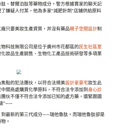
魯肽、替爾泊肽等藥物成分。警方根據賣家的聊天記
現了嫌疑人付某，他為多家“減肥針劑”店鋪供給原料
工廠只要美妝生產資質，并沒有藥品
親子空間設計
制
生物科技無限公司是位于廣州市花都區的
民生社區室
營化妝品生產銷售、生物化工產品技術研發等多項業
為焦點的犯法團伙，以符合法規美
設計家豪宅
妝生此
從中間商處購買化學原料，不符合法令添加到
身心診
該團伙不僅不符合法令添加已知的處方藥，還緊跟國
”——
，到最新的第三代成分——瑞他魯肽。而瑞他魯肽卻是
藥物。