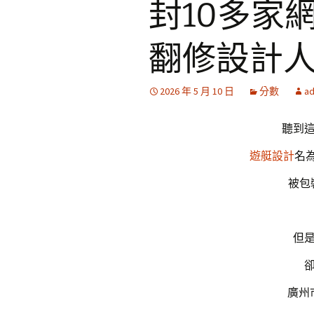
封10多家網
翻修設計
2026 年 5 月 10 日
分數
a
聽到
遊艇設計
名為
被包
但
廣州