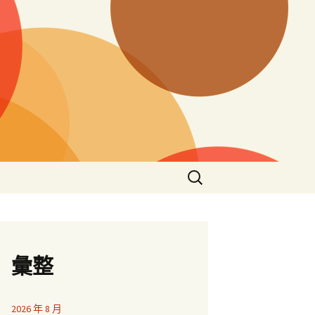
搜
尋
關
鍵
字:
彙整
2026 年 8 月