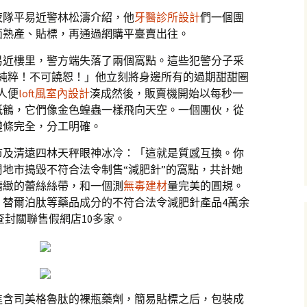
夜隊平易近警林松濤介紹，他
牙醫診所設計
們一個團
面熟產、貼標，再通過網購平臺賣出往。
易近樓里，警方端失落了兩個窩點。這些犯警分子采
的純粹！不可饒恕！」他立刻將身邊所有的過期甜甜圈
人便
loft風室內設計
湊成然後，販賣機開始以每秒一
紙鶴，它們像金色蝗蟲一樣飛向天空。一個團伙，從
鏈條完全，分工明確。
市及清遠四林天秤眼神冰冷：「這就是質感互換。你
地市搗毀不符合法令制售“減肥針”的窩點，共計她
精緻的蕾絲絲帶，和一個測
無毒建材
量完美的圓規。
、替爾泊肽等藥品成分的不符合法令減肥針產品4萬余
查封關聯售假網店10多家。
進含司美格魯肽的裸瓶藥劑，簡易貼標之后，包裝成