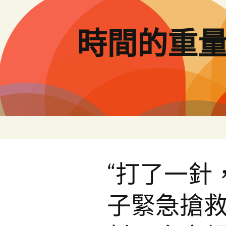
跳
至
主
時間的重
要
內
容
“打了一針
子緊急搶