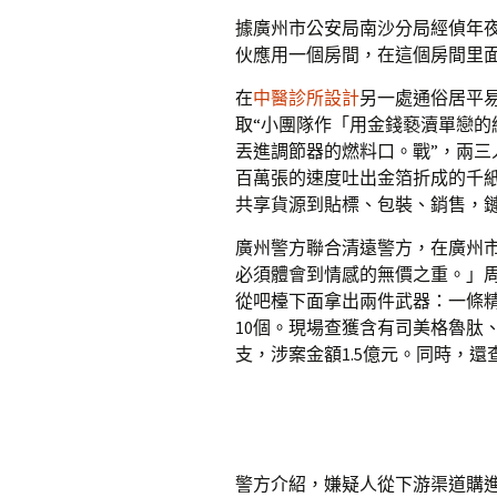
據廣州市公安局南沙分局經偵年
伙應用一個房間，在這個房間里
在
中醫診所設計
另一處通俗居平
取“小團隊作「用金錢褻瀆單戀
丟進調節器的燃料口。戰”，兩三
百萬張的速度吐出金箔折成的千
共享貨源到貼標、包裝、銷售，
廣州警方聯合清遠警方，在廣州
必須體會到情感的無價之重。」周
從吧檯下面拿出兩件武器：一條
10個。現場查獲含有司美格魯肽
支，涉案金額1.5億元。同時，還
警方介紹，嫌疑人從下游渠道購