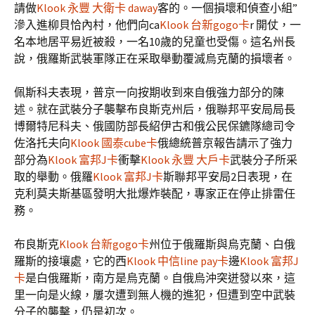
請做
Klook 永豐 大衛卡 daway
客的。一個損壞和偵查小組”
滲入進柳貝恰內村，他們向ca
Klook 台新gogo卡
r 開仗，一
名本地居平易近被殺，一名10歲的兒童也受傷。這名州長
說，俄羅斯武裝軍隊正在采取舉動覆滅烏克蘭的損壞者。
佩斯科夫表現，普京一向按期收到來自俄強力部分的陳
述。就在武裝分子襲擊布良斯克州后，俄聯邦平安局局長
博爾特尼科夫、俄國防部長紹伊古和俄公民保鑣隊總司令
佐洛托夫向
Klook 國泰cube卡
俄總統普京報告請示了強力
部分為
Klook 富邦J卡
衝擊
Klook 永豐 大戶卡
武裝分子所采
取的舉動。俄羅
Klook 富邦J卡
斯聯邦平安局2日表現，在
克利莫夫斯基區發明大批爆炸裝配，專家正在停止排雷任
務。
布良斯克
Klook 台新gogo卡
州位于俄羅斯與烏克蘭、白俄
羅斯的接壤處，它的西
Klook 中信line pay卡
邊
Klook 富邦J
卡
是白俄羅斯，南方是烏克蘭。自俄烏沖突迸發以來，這
里一向是火線，屢次遭到無人機的進犯，但遭到空中武裝
分子的襲擊，仍是初次。