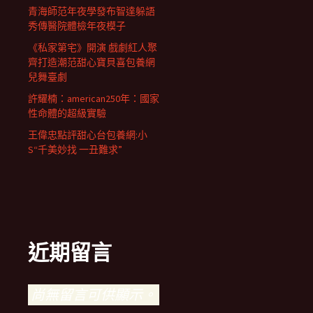
青海師范年夜學發布智達躲語
秀傳醫院體檢年夜模子
《私家第宅》開演 戲劇紅人聚
齊打造潮范甜心寶貝喜包養網
兒舞臺劇
許耀楠：american250年：國家
性命體的超級實驗
王偉忠點評甜心台包養網:小
S“千美妙找 一丑難求”
近期留言
尚無留言可供顯示。