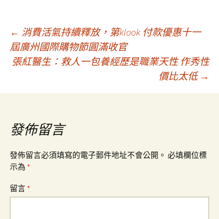
文
←
消費活氣持續釋放，第klook 付款優惠十一
屆廣州國際購物節圓滿收官
張紅醫生：救人一包養經歷是職業天性 作秀性
章
價比太低
→
導
覽
發佈留言
發佈留言必須填寫的電子郵件地址不會公開。
必填欄位標
示為
*
留言
*