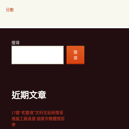
分數
搜尋
搜
尋
近期文章
17歲“老靈魂”文科生鉆研南音
億嵐工廠直營 揣摩宗教體悟哲
學