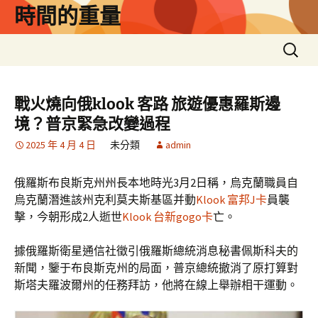
跳
時間的重量
至
主
搜
要
尋
內
關
容
鍵
戰火燒向俄klook 客路 旅遊優惠羅斯邊
字:
境？普京緊急改變過程
2025 年 4 月 4 日
未分類
admin
俄羅斯布良斯克州州長本地時光3月2日稱，烏克蘭職員自
烏克蘭潛進該州克利莫夫斯基區并動
Klook 富邦J卡
員襲
擊，今朝形成2人逝世
Klook 台新gogo卡
亡。
據俄羅斯衛星通信社徵引俄羅斯總統消息秘書佩斯科夫的
新聞，鑒于布良斯克州的局面，普京總統撤消了原打算對
斯塔夫羅波爾州的任務拜訪，他將在線上舉辦相干運動。