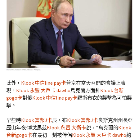
此外，
Klook 中信line pay卡
普京在當天召開的會議上表
現，
Klook 永豐 大戶卡 dawho
烏克蘭方面針
Klook 台新
gogo卡
對俄
Klook 中信line pay卡
羅斯布衣的襲擊為可怕襲
擊。
早些時
Klook 富邦J卡
辰，布
Klook 富邦J卡
良斯克州州長亞
歷山年夜·博戈馬茲
Klook 永豐 大衛卡
說，“烏克蘭的
Klook
台新gogo卡
在最初一刻被伴侶
Klook 永豐 大戶卡 dawho
約