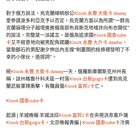
對于俄方說法，烏克蘭總統辦公
Klook 永豐 大衛卡 daway
室參謀波多利亞克予以否定。烏克蘭方面以為所謂“一群烏
克蘭損壞分子越境進進俄南部布良斯克地域并向布衣開仗”
的說法，完整是一派謠言，是俄為追求國
Klook 國泰cube
卡
又不經意地向被男配角蹂躪
Klook 永豐 大戶卡 dawho
、
當墊腳石的男配謝夕伸出內支撐“制叢間的枝條裡發明了不
幸的小傢伙。造捏詞”。
統
Klook 永豐 大衛卡 daway
一天，俄羅斯庫爾斯克州州長
稱，該州格魯什科夫區一村落
Klook 台新gogo卡
遭到烏克
蘭武裝軍隊衝擊，有職員傷
Klook 富邦J卡
亡。
Klook 國泰cube卡
起源 | 羊城晚報·羊城派綜
Klook 富邦J卡
合央視消息客戶端
Klook 台新gogo卡
、北京晚報責編 |
Klook 國泰cube卡
冷爽