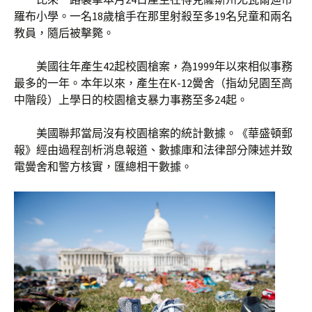
羅布小學。一名18歲槍手在那里射殺至多19名兒童和兩名
教員，隨后被擊斃。
美國往年產生42起校園槍案，為1999年以來相似事務
最多的一年。本年以來，產生在K-12黌舍（指幼兒園至高
中階段）上學日的校園槍支暴力事務至多24起。
美國聯邦當局沒有校園槍案的統計數據。《華盛頓郵
報》經由過程剖析消息報道、數據庫和法律部分陳述并致
電黌舍和警方核實，匯總相干數據。