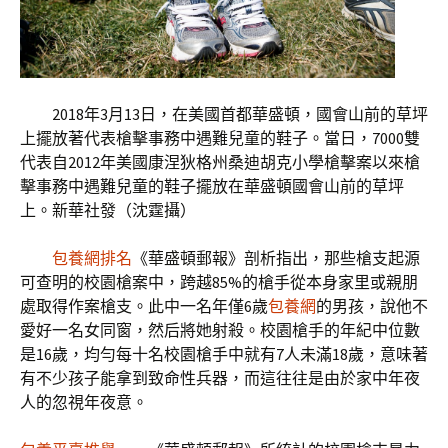
2018年3月13日，在美國首都華盛頓，國會山前的草坪
上擺放著代表槍擊事務中遇難兒童的鞋子。當日，7000雙
代表自2012年美國康涅狄格州桑迪胡克小學槍擊案以來槍
擊事務中遇難兒童的鞋子擺放在華盛頓國會山前的草坪
上。新華社發（沈霆攝）
包養網排名
《華盛頓郵報》剖析指出，那些槍支起源
可查明的校園槍案中，跨越85%的槍手從本身家里或親朋
處取得作案槍支。此中一名年僅6歲
包養網
的男孩，說他不
愛好一名女同窗，然后將她射殺。校園槍手的年紀中位數
是16歲，均勻每十名校園槍手中就有7人未滿18歲，意味著
有不少孩子能拿到致命性兵器，而這往往是由於家中年夜
人的忽視年夜意。