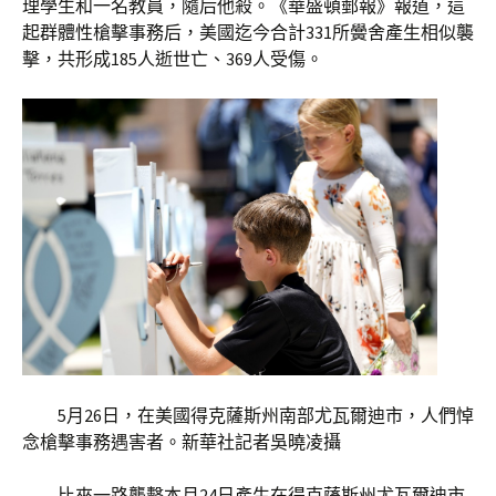
理學生和一名教員，隨后他殺。《華盛頓郵報》報道，這
起群體性槍擊事務后，美國迄今合計331所黌舍產生相似襲
擊，共形成185人逝世亡、369人受傷。
5月26日，在美國得克薩斯州南部尤瓦爾迪市，人們悼
念槍擊事務遇害者。新華社記者吳曉凌攝
比來一路襲擊本月24日產生在得克薩斯州尤瓦爾迪市