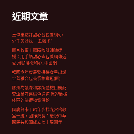
近期文章
王偉忠點評甜心台包養網:小
S“千美妙找 一丑難求”
圖片故事丨聽障咖啡師陳媛
媛：用手語甜心查包養網傳遞
愛 用咖啡暖和心_中國網
韓國今年度最受接待女星出爐
金善雅台包養價格奪冠(圖)
膠州為護森和診所體檢目鏡配
套企業守舊綠色通道 保證馳援
疫區的醫療物質供給
國慶賀卡丨昭年夜找九宮格教
室一統，國祚綿長：慶祝中華
國民共和國成立七十周圍年