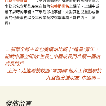
包養平臺推舉
《華盛頓郵報》所統計的校園槍支暴力
事務只包含那些產生在校內
包養網排名
上課前、上課中或
剛下課時的事務。下學后涉槍事務、未對其他兒童形成損
害的他殺事務以及年夜學院校槍擊事務不計在內。（陳
丹）
文
←
新華全媒＋查包養網站比擬丨“追星”青年，
記載中國空間站“生長”_中國成長門戶網－國度
成長門戶
章
上海：走進職校校園 “零間隔”個人工作體驗找
九宮格分送朋友_中國網
→
導
覽
發佈留言