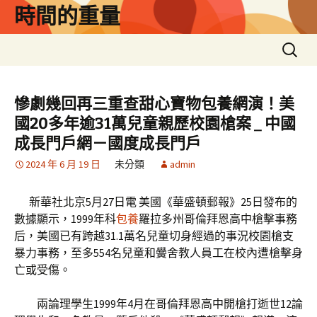
跳
時間的重量
至
主
搜
要
尋
內
關
容
鍵
慘劇幾回再三重查甜心寶物包養網演！美
字:
國20多年逾31萬兒童親歷校園槍案 _ 中國
成長門戶網－國度成長門戶
2024 年 6 月 19 日
未分類
admin
新華社北京5月27日電 美國《華盛頓郵報》25日發布的
數據顯示，1999年科
包養
羅拉多州哥倫拜恩高中槍擊事務
后，美國已有跨越31.1萬名兒童切身經過的事況校園槍支
暴力事務，至多554名兒童和黌舍教人員工在校內遭槍擊身
亡或受傷。
兩論理學生1999年4月在哥倫拜恩高中開槍打逝世12論