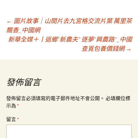
文
←
圖片故事｜山間片去九宮格交流片葉 萬里茶
飄香_中國網
新華全媒＋丨返鄉“新農夫” 逐夢“興農路”_中國
章
查覓包養價錢網
→
導
覽
發佈留言
發佈留言必須填寫的電子郵件地址不會公開。
必填欄位標
示為
*
留言
*