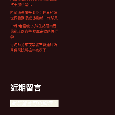
汽車加快退化
哈蘭德億嵐升降桌：世界杯讓
世界看到挪威 激勵新一代球員
17歲“老靈魂”文科生鉆研南音
億嵐工廠直營 揣摩宗教體悟哲
學
青海師范年夜學發布智達躲語
秀傳醫院體檢年夜模子
近期留言
尚無留言可供顯示。