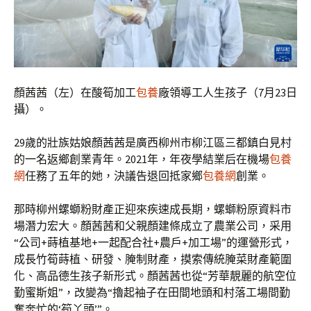
顏茜茜（左）在酸筍加工
包養
廠領導工人生孩子（7月23日
攝）。
29歲的壯族姑娘顏茜茜是廣西柳州市柳江區三都鎮白見村
的一名返鄉創業青年。2021年，年夜學結業后在機場
包養
網
任務了五年的她，決議告退回抵家鄉
包養網
創業。
那時柳州螺螄粉財產正迎來疾速成長期，螺螄粉原資料市
場潛力宏大。顏茜茜和父親顏建條成立了農業公司，采用
“公司+蒔植基地+一起配合社+農戶+加工場”的運營形式，
成長竹筍蒔植、研發、腌制財產，摸索傳統腌菜財產範圍
化、高品德生孩子新形式。顏茜茜也從“芳華靚麗的航空位
勤蜜斯姐”，改變為“擼起袖子在田間地頭和村落工場間勤
奮奔忙的‘筍丫頭’”。