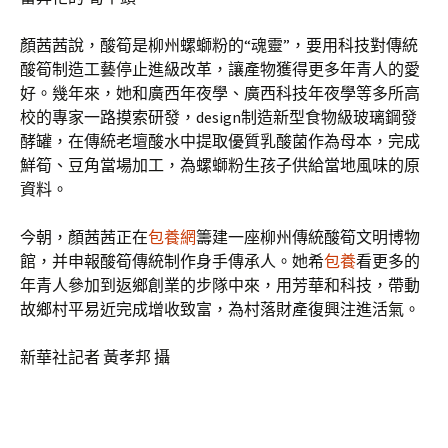
顏茜茜說，酸筍是柳州螺螄粉的“魂靈”，要用科技對傳統
酸筍制造工藝停止進級改革，讓產物獲得更多年青人的愛
好。幾年來，她和廣西年夜學、廣西科技年夜學等多所高
校的專家一路摸索研發，design制造新型食物級玻璃鋼發
酵罐，在傳統老壇酸水中提取優質乳酸菌作為母本，完成
鮮筍、豆角當場加工，為螺螄粉生孩子供給當地風味的原
資料。
今朝，顏茜茜正在
包養網
籌建一座柳州傳統酸筍文明博物
館，并申報酸筍傳統制作身手傳承人。她希
包養
看更多的
年青人參加到返鄉創業的步隊中來，用芳華和科技，帶動
故鄉村平易近完成增收致富，為村落財產復興注進活氣。
新華社記者 黃孝邦 攝