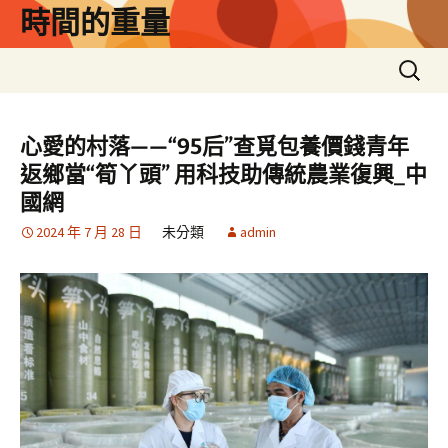
跳
時間的重量
至
主
搜
要
尋
內
關
容
鍵
心愛的村落——“95后”查覓包養價錢青年
字:
返鄉當“筍丫頭” 用科技助傳統農業復興_中
國網
2024 年 7 月 28 日
未分類
admin