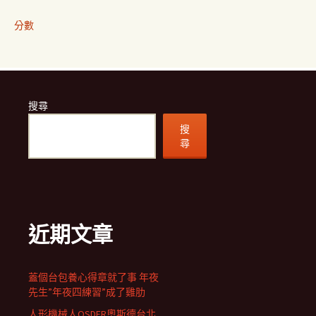
分數
搜尋
搜
尋
近期文章
蓋個台包養心得章就了事 年夜
先生”年夜四練習”成了雞肋
人形機械人OSDER奧斯德台北