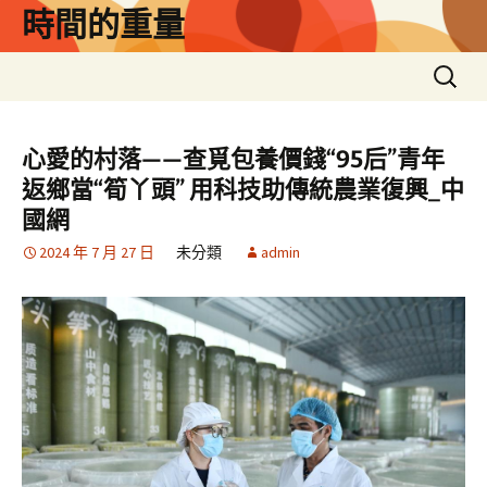
跳
時間的重量
至
主
搜
要
尋
內
關
容
鍵
心愛的村落——查覓包養價錢“95后”青年
字:
返鄉當“筍丫頭” 用科技助傳統農業復興_中
國網
2024 年 7 月 27 日
未分類
admin