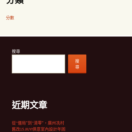
分類
分數
搜尋
搜
尋
近期文章
從“僵局”到“清零”，廣州冼村
舊改15JIUYI俱意室內設計年困