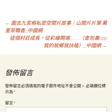
文
←
圖去九宮格私密空間片故事｜山間片片葉 萬
里茶飄香_中國網
這個村莊成長，從彩繪開端……（查包養app
章
我的故鄉我扶植）_中國網
→
導
覽
發佈留言
發佈留言必須填寫的電子郵件地址不會公開。
必填欄位標
示為
*
留言
*