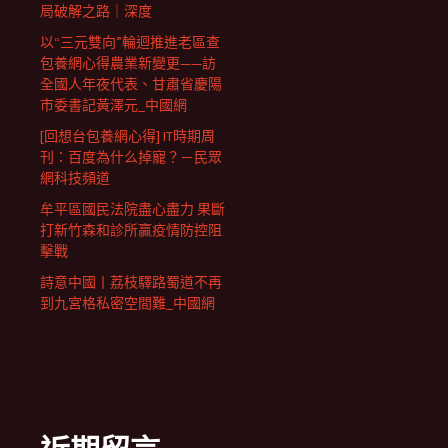
局破解之路｜深度
以“三元雙向”輪迴推進老區查
包養網心得農業新變更——訪
全國人年夜代表、甘肅省慶陽
市委書記黃澤元_中國網
[回想台包養網心得] IT時期周
刊：百度為什么掉寵？－民眾
網科技頻道
牟平區國民法院盡心盡力 果斷
打新竹森和診所贏疫情防控阻
擊戰
詩意中國丨荔枝驛路蜀道不再
到九宮格私密空間難_中國網