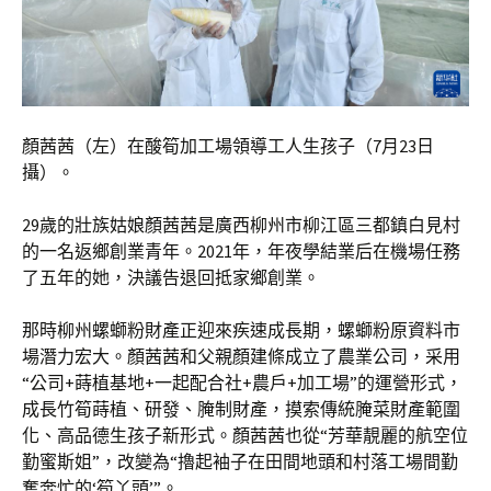
顏茜茜（左）在酸筍加工場領導工人生孩子（7月23日
攝）。
29歲的壯族姑娘顏茜茜是廣西柳州市柳江區三都鎮白見村
的一名返鄉創業青年。2021年，年夜學結業后在機場任務
了五年的她，決議告退回抵家鄉創業。
那時柳州螺螄粉財產正迎來疾速成長期，螺螄粉原資料市
場潛力宏大。顏茜茜和父親顏建條成立了農業公司，采用
“公司+蒔植基地+一起配合社+農戶+加工場”的運營形式，
成長竹筍蒔植、研發、腌制財產，摸索傳統腌菜財產範圍
化、高品德生孩子新形式。顏茜茜也從“芳華靚麗的航空位
勤蜜斯姐”，改變為“擼起袖子在田間地頭和村落工場間勤
奮奔忙的‘筍丫頭’”。