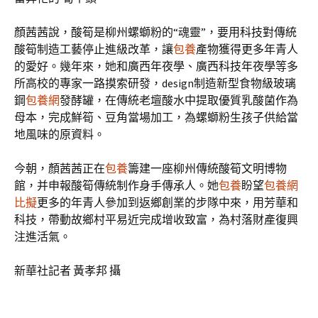
顏茜茜說，酸筍是柳州螺螄粉的“魂靈”，要用科技對傳統
酸筍制造工藝停止進級改革，讓
包養
產物獲得更多年青人
的愛好。幾年來，她和廣西年夜學、廣西科技年夜學等多
所高校的專家一路摸索研發，design制造新型食物級玻璃
鋼
包養網
發酵罐，在傳統老壇酸水中提取優質乳酸菌作為
母本，完成鮮筍、豆角當場加工，為螺螄粉生孩子供給當
地風味的原資料。
今朝，顏茜茜正在
包養
籌建一座柳州傳統酸筍文明博物
館，并申報酸筍傳統制作身手傳承人。她
包養
盼望
包養網
比擬
更多的年青人參加到返鄉創業的步隊中來，用芳華和
科技，帶動故鄉村平易近完成增收致富，為村落財產復興
注進活氣。
新華社記者 黃孝邦 攝