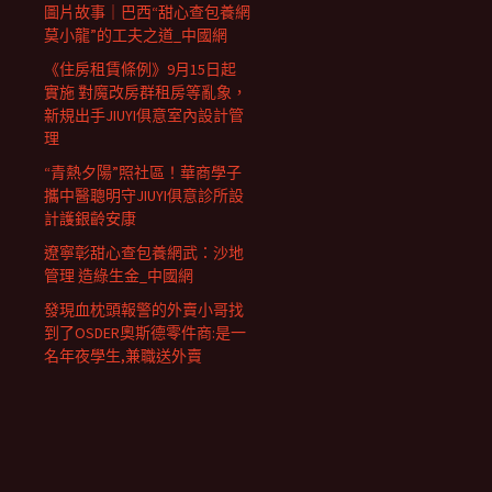
圖片故事｜巴西“甜心查包養網
莫小龍”的工夫之道_中國網
《住房租賃條例》9月15日起
實施 對魔改房群租房等亂象，
新規出手JIUYI俱意室內設計管
理
“青熱夕陽”照社區！華商學子
攜中醫聰明守JIUYI俱意診所設
計護銀齡安康
遼寧彰甜心查包養網武：沙地
管理 造綠生金_中國網
發現血枕頭報警的外賣小哥找
到了OSDER奧斯德零件商:是一
名年夜學生,兼職送外賣