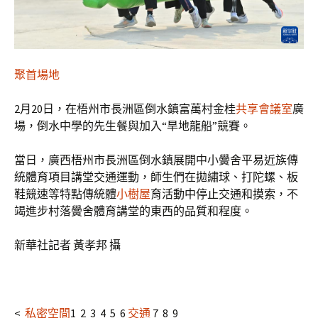
聚首場地
2月20日，在梧州市長洲區倒水鎮富萬村金桂
共享會議室
廣
場，倒水中學的先生餐與加入“旱地龍船”競賽。
當日，廣西梧州市長洲區倒水鎮展開中小黌舍平易近族傳
統體育項目講堂交通運動，師生們在拋繡球、打陀螺、板
鞋競速等特點傳統體
小樹屋
育活動中停止交通和摸索，不
竭進步村落黌舍體育講堂的東西的品質和程度。
新華社記者 黃孝邦 攝
<
私密空間
1 2 3 4 5 6
交通
7 8 9