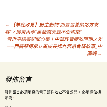
文
←
【羊晚政見】野生動物“四臺包養網站方來
客”，廣東再現“萬類霜天競不受拘束”
習近平總書記關心事丨中華珍寶綻放時期之光
章
——西醫藥傳承立異成長找九宮格會議故事_中
國網
→
導
覽
發佈留言
發佈留言必須填寫的電子郵件地址不會公開。
必填欄位標
示為
*