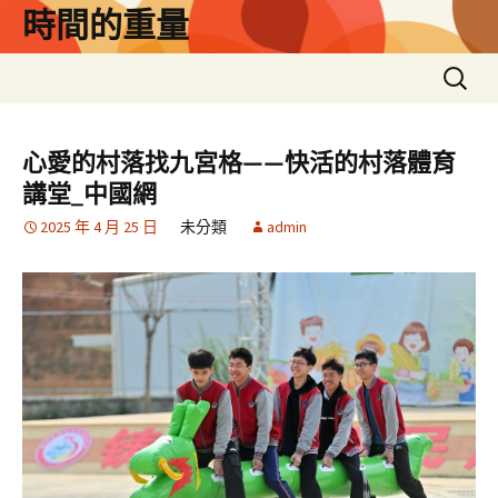
跳
時間的重量
至
主
搜
要
尋
內
關
容
鍵
心愛的村落找九宮格——快活的村落體育
字:
講堂_中國網
2025 年 4 月 25 日
未分類
admin