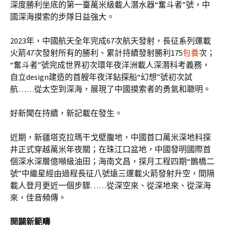
深度勝利坐底的第一臺萬米級載人潛水器“奮斗者”號，中
國深海摸索的步隊日益強大。
2023年，中國航天全年完成67次航天發射，長征系列運載
火箭47次發射所有的勝利、累計持續發射勝利175
包養
次；
“奮斗者”號完成世界初次環年夜洋洲載人深潛科考義務，
自立design建造的首艘年夜洋鉆探船“幻想”號初次試
航……從太空到深海，展現了中國摸索者的勇氣和聰明。
好新聞在持續，新記載在發生。
近期，新疆塔克拉瑪干戈壁腹地，中國首口萬米深地科探
井正式穿越萬米年夜關；在珠江口盆地，中國發明國際首
個深水深層億噸級油田；海南文昌，探月工程四期“鵲橋二
號”中繼星經由過程長征八號遠三運載火箭發射升空，間隔
載人登月更近一個步驟……從深空來、從深地來、從深海
來，佳音頻傳。
開闢新範疇