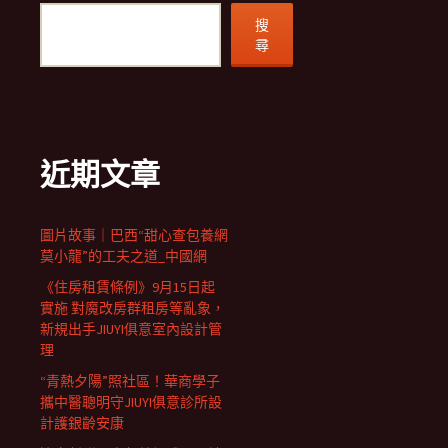
搜
尋
近期文章
圖片故事｜巴西“甜心查包養網
莫小龍”的工夫之道_中國網
《住房租賃條例》9月15日起
實施 對魔改房群租房等亂象，
新規出手JIUYI俱意室內設計管
理
“青熱夕陽”照社區！華商學子
攜中醫聰明守JIUYI俱意診所設
計護銀齡安康