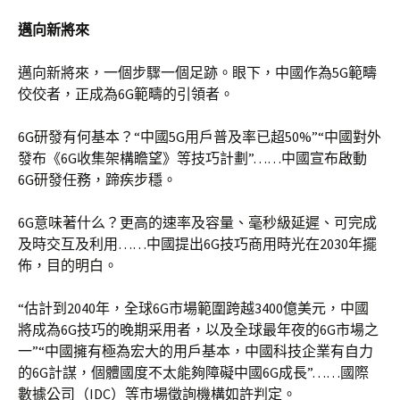
邁向新將來
邁向新將來，一個步驟一個足跡。眼下，中國作為5G範疇
佼佼者，正成為6G範疇的引領者。
6G研發有何基本？“中國5G用戶普及率已超50%”“中國對外
發布《6G收集架構瞻望》等技巧計劃”……中國宣布啟動
6G研發任務，蹄疾步穩。
6G意味著什么？更高的速率及容量、毫秒級延遲、可完成
及時交互及利用……中國提出6G技巧商用時光在2030年擺
佈，目的明白。
“估計到2040年，全球6G市場範圍跨越3400億美元，中國
將成為6G技巧的晚期采用者，以及全球最年夜的6G市場之
一”“中國擁有極為宏大的用戶基本，中國科技企業有自力
的6G計謀，個體國度不太能夠障礙中國6G成長”……國際
數據公司（IDC）等市場徵詢機構如許判定。