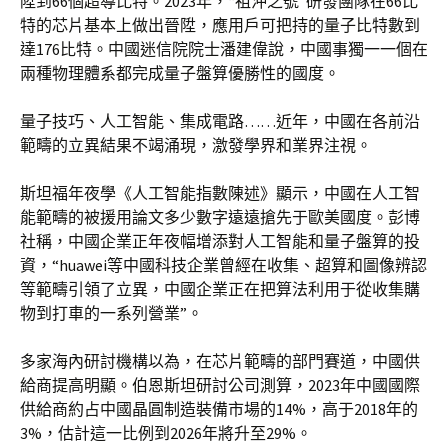
陞到66個超導比特。2023年，“祖沖之號”研發團隊在66比
特的芯片基本上做出晉陞，應用戶可把持的量子比特數到
達176比特。中國迷信院院士潘建偉說，中國事獨一一個在
兩種物理體系都完成量子盤算優勝性的國度。
量子技巧、人工智能、集成電路……近年，中國在各前沿
範疇的立異結果不竭涌現，激發學界和業界注視。
斯坦福年夜學《人工智能指數陳述》顯示，中國在人工智
能範疇的被援用論文多少數字遠遠搶先于歐美國度。彭博
社稱，中國企業正年夜幅增添對人工智能和量子盤算的投
資，“huawei等中國科技企業曾經在收集、超算和圖像辨認
等範疇引領了立異，中國企業正在把算法利用于從收集購
物到打車的一系列營業”。
多家海內研討機構以為，在芯片範疇的部門賽道，中國供
給商提高明顯。伯恩斯坦研討公司測算，2023年中國國際
供給商約占中國晶圓制造裝備市場的14%，高于2018年的
3%，估計這一比例到2026年將升至29%。