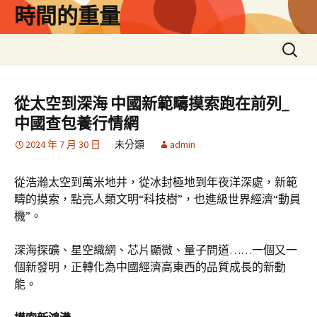
跳
時間的重量
至
主
搜
要
尋
內
關
容
鍵
從太空到深海 中國新範疇摸索跑在前列_
字:
中國查包養行情網
2024 年 7 月 30 日
未分類
admin
從浩瀚太空到萬米地井，從冰封極地到年夜洋深處，新範
疇的摸索，點亮人類文明“科技樹”，也進級世界經濟“動員
機”。
深海探礦、星空織網、芯片顯微、量子問道……一個又一
個新發明，正轉化為中國經濟高東西的品質成長的新動
能。