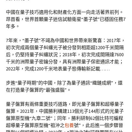
中國在量子技巧適用化和財產化方面一向走活著界前列。
昂首看，世界首顆量子迷信試驗衛星“墨子號”已穩固任務7
年多。
7年來，“墨子號”不竭為中國和世界帶來新驚喜：2017年，
初次完成兩個量子糾纏光子被分發到相距超1200千米間隔
后，仍堅持量子糾纏狀況；2018年，初次完成間隔達7600
千米的洲際量子密鑰分發，具有洲際量子保密通訊才能；
2022年，完成1200千米地表量子態傳輸新記載……
步進“量子時期”的中國，除了為量子通訊“織鏈成網”，還
在打造量子盤算的“最強盛腦”。
量子盤算有兩條重要技巧道路，即光量子盤算和超導量子
盤算。2021年，中國勝利構建113個光子144形式的光量子
盤算原型機“九章二號”；同年，勝利研制62個比特可編程
超導量子盤算原型機“祖沖之
包養
號”，此后進一個步驟晉