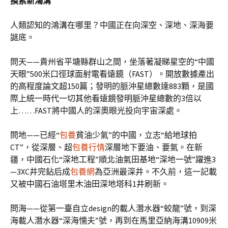
摸索新鴻溝
人類認知的鴻溝在哪里？中國正在向深空、深地、深海要
謎底。
問天——貴州省平塘縣群山之間，坐落著凝睇星空的“中國
天眼”500米口徑球面射電看遠鏡（FAST）。開放數據產出
的高程度論文超150篇；發明的脈沖星總數達883顆，是國
際上統一時代一切其他看遠鏡發明脈沖星總數的3倍以
上……FAST將中國人的深奧眼光投向宇宙深處。
問地——已經“
包養
貧油少氣”的中國，立志“給地球拍
CT”，從深層、超
包養行情
深層地下要油、要氣。在新
疆，中國石化“深地工程”順北油氣田基地“深地一號”躍進3
—3XC井完鉆后成
包養網
為亞洲最深井。不久前，這一記載
又被中國石油塔里木油田深地塔科1井刷新。
問海——從第一臺自立design的載人潛水器“蛟龍”號，到深
海載人潛水器“深海懦夫”號，再到在馬里亞納海溝10909米