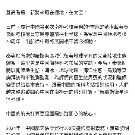
登高看遠，新將來還在極地、在太空。
日前，履行中國第40次南極考核義務的“雪龍2”號搭載著秦
嶺站考核隊員穿越赤道前往北半球。為留念中國極地考核
40周年，出航途中還將展開相干留念運動。
秦嶺站所處的羅斯海區域保留著地球罕有的完全陸地生態
體系，這里曾是中國南極科考布局的空缺。今后，秦嶺站
將展開陸地生態、海冰、地球物理、海洋生態、鳥類等查
詢拜訪和不雅測監測，為評價南極生態周遭的狀況和睦候
變更供給基本支持。“跟著中國的新科考站投進應用，人們
越來越追蹤關心中國在南極洲的科研打算。”俄羅斯衛星通
信社說。
中國的航天打算更是國際追蹤關心的核心。
2024年，中國航天估計實行100次擺佈發射義務，無望發明