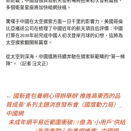
新記載；中國首個貿易航天發射場將迎來初次發射義務，
多個衛星星座將加快組網扶植。
驚嘆于中國在太空摸索方面一日千里的影響力，美國哥倫
比亞播送公司在梳理了中國近年的航天項目后評價：中國
打算在2030年前完成中國人初次登岸月球的幻想，這將為
太空摸索翻開新篇章。
從太空到深海，中國還將持續奔馳在摸索新範疇的“第一梯
隊”。（記者 汪文正）
文
←
國新查包養網心得辦舉辦“推進高東西的品
質成長”系列主題消息發布會（國度動力局）_
中國網
章
未成年網平易近範圍衝破1.9億 為“小用戶”供給
“年夜查甜心包養網維護”_中國網
→