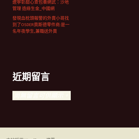
遼寧彰甜心查包養網武：沙地
管理 造綠生金_中國網
發現血枕頭報警的外賣小哥找
到了OSDER奧斯德零件商:是一
名年夜學生,兼職送外賣
近期留言
尚無留言可供顯示。