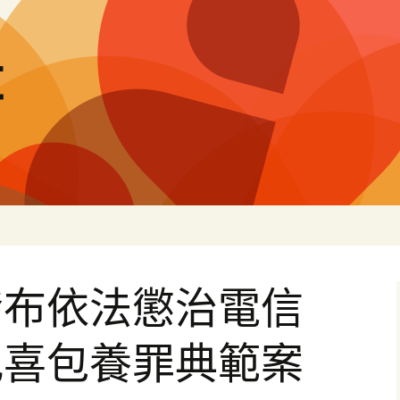
量
發布依法懲治電信
犯喜包養罪典範案