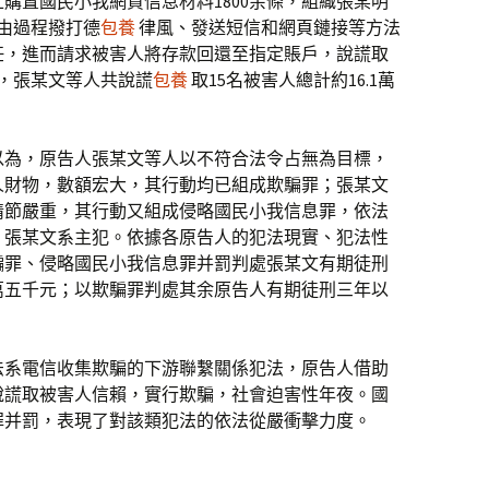
網上購置國民小我網貸信息材料1800余條，組織張某明
由過程撥打德
包養
律風、發送短信和網頁鏈接等方法
任，進而請求被害人將存款回還至指定賬戶，說謊取
發，張某文等人共說謊
包養
取15名被害人總計約16.1萬
以為，原告人張某文等人以不符合法令占無為目標，
人財物，數額宏大，其行動均已組成欺騙罪；張某文
情節嚴重，其行動又組成侵略國民小我信息罪，依法
，張某文系主犯。依據各原告人的犯法現實、犯法性
騙罪、侵略國民小我信息罪并罰判處張某文有期徒刑
萬五千元；以欺騙罪判處其余原告人有期徒刑三年以
法系電信收集欺騙的下游聯繫關係犯法，原告人借助
說謊取被害人信賴，實行欺騙，社會迫害性年夜。國
罪并罰，表現了對該類犯法的依法從嚴衝擊力度。