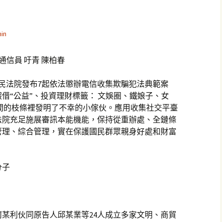
in
通信員 吁青 陳柏春
國民法院發布7起依法懲辦電信收集欺騙犯法典範案
借“公益”、投資理財標籤： 文娛圈、鐵娘子、女
間的枝條裡發明了不幸的小傢伙。應用收集社交平臺
法院充足施展審訊本能機能，保持從重辦處、全鏈條
管理、綜合管理，實在保護國民群眾親身好處和財富
分子
告人何某利伙同原告人邱某業等24人成立多家文明、商貿