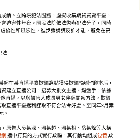
的成績。立跨境犯法團體，虛擬收集期貨買賣平臺，
社會迫害性年夜。國民法院依法懲辦犯法分子，同時
的虛偽性和風險性，進步識說謊反詐才能，避免在高
犯法
溫某超在某直播平臺欺騙窩點獲得欺騙“話術”腳本后，
出資建立直播公司，招募大批女主播、鍵盤手，依據
錄像直播，以與被害人成長男女伴侶關系方法，欺騙
獲取直播平臺返利謀取不符合法令好處。至同年8月案
元。
為，原告人吳某深、溫某超、溫某相、岳某烽等人構
養網
播中打賞的方式實行欺騙，其行動均組成
包養
欺