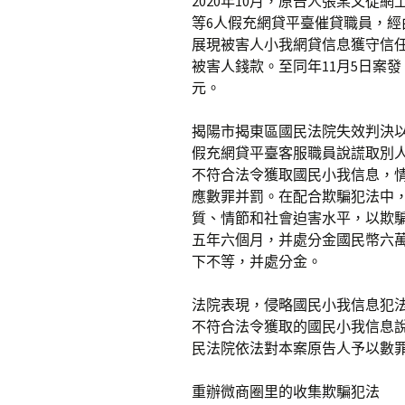
2020年10月，原告人張某文從
等6人假充網貸平臺催貸職員，經
展現被害人小我網貸信息獲守信
被害人錢款。至同年11月5日案
元。
揭陽市揭東區國民法院失效判決
假充網貸平臺客服職員說謊取別
不符合法令獲取國民小我信息，
應數罪并罰。在配合欺騙犯法中
質、情節和社會迫害水平，以欺
五年六個月，并處分金國民幣六
下不等，并處分金。
法院表現，侵略國民小我信息犯
不符合法令獲取的國民小我信息
民法院依法對本案原告人予以數
重辦微商圈里的收集欺騙犯法