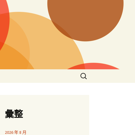
搜
尋
關
鍵
字:
彙整
2026 年 8 月