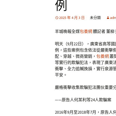
例
2025 年 4 月 3 日
未分類
adm
羊城晚報全媒
包養網
體記者 董柳 
明天（9月22日），廣東省高等
例，這些案例包含依法從嚴衝擊假
配、穿越、微商營銷，
包養網
叢
等實行的欺騙犯法，表現了廣東
衝擊、全力追贓挽損，實行泉源
平安。
嚴格衝擊收集欺騙犯法團伙重要
——原告人何某利等24人欺騙案
2016年9月至2018年7月，原