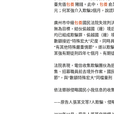
臺充值
包養
賭錢。此中，
包養
俞
元；何某強介入欺騙2個月，說謊
廣州市中級
包養
國民法院失效判
無為目標，結伙偷越國（邊）境
均已組成欺騙罪、偷越國（邊）
數額接近“特殊宏大”尺度，同時
“有其他特殊嚴重情節”。遂以欺
某強有期徒刑四年七個月、有期
法院表現，電信收集欺騙團伙為
集、招募職員前去境外作案。國
節”，與“數額特殊宏大”同檔量
依法懲辦侵略國民小我信息的收
——原告人張某文等7人欺騙、侵