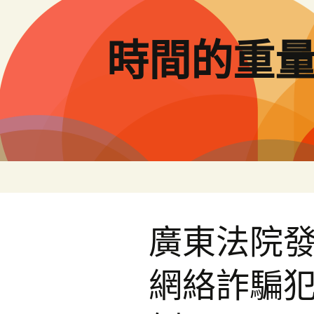
跳
至
主
時間的重
要
內
容
廣東法院
網絡詐騙