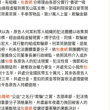
體，有組織、
包養網
分條理由各部分實行“養號”“吸
，經由過程虛擬到貧苦山區支教、到福利院探望白叟等現
昂貴茶葉、手串等物品，致17萬人上當，欺騙金額
決以為，原告人何某利等人組織的犯法團體以收集買
目標，經由過程虛擬現實，博守信任、同情，欺騙被
殊宏大，其行動均組成欺騙罪。何某笑臉甜蜜，語氣
風吧。利系犯法團體重要分子，依
包養網
照團體所犯
業曾擔負公司董事長兼行政總監，依照其所介入或許
依據
包養
各原告人的犯法現實、犯法性質、情節和社
利無期徒刑，褫奪政治權力畢生，并處充公小我所
包
刑十五年，并處分金國民幣五十萬元；其余各原告人
至三年，并處分金。查扣的資金等財富依法處理變現
責令各原告人持續退賠。
包養網
“公益”之名行“欺騙”之實，念頭卑鄙，犯法情
體重要分子頂格量刑，并盡最年夜盡力挽回被害人的
犯法果斷依法
包養網
從嚴從重衝擊的果斷決計。