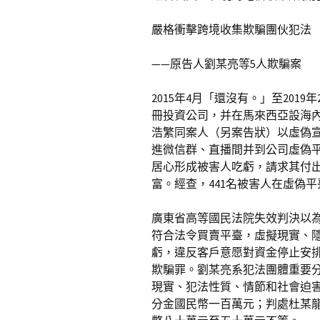
嚴格衝擊跨境收集欺騙團伙犯法
——原告人劉某亮等5人欺騙案
2015年4月「還沒有。」至20
冊投資公司，并在馬來西亞設海
浩繁同案人（另案告狀）以虛偽
進微信群、直播間并到公司虛偽平
居心形成被害人吃虧，請求其付出
富。經查，441名被害人在虛偽平臺
廣東省高等國民法院失效判決以
符合法令買賣平臺，虛擬現實、
虧，違反客戶意愿對資金停止安
欺騙罪。劉某亮系犯法團體重要
現實、犯法性質、情節和社會迫
分金國民幣一百萬元；判處杜某