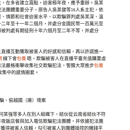
大，在多省建立窩點，迫害極年夜，應予重辦。吳某
法團體重要分子，原告人吳某健等16人系主犯，依
質、情節和社會迫害水平，以欺騙罪判處吳某深、溫
十二年至十一年二個月，并處分金國民幣一百萬元至
辨被判處有期徒刑十年六個月至二年不等，并處分
上直播互動獲取被害人的好感和信賴，再以許諾進一
網
線下會
包養
晤，欺騙被害人在直播平臺充值購置虛
依法嚴格衝擊收集社交欺騙犯法，警醒大眾進步
包養
收集中的感情圈套。
欺騙、偷越國（邊）境案
成、何某強等多人在別人組織下，結伙從云南省結伙不符
年夜飯店餐與加入電信欺騙犯法團體，并依據犯法團
法獲得被害人信賴，勾引被害人到團體操控的賭錢平