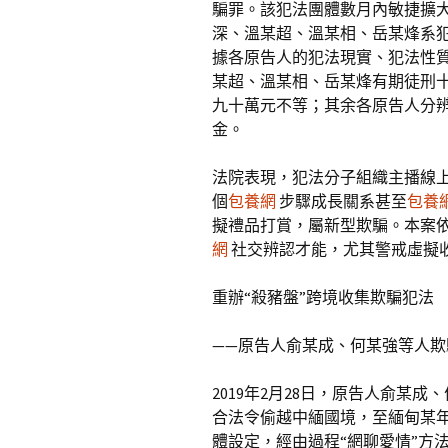
騙罪。該犯法團體數月內敏捷擴
深、溫某超、溫某相、岳某烽系犯
據各原告人的犯法現實、犯法性
某超、溫某相、岳某烽有期徒刑
九十萬元不等；其余各原告人分
金。
法院表現，犯法分子組織主播線
個
包養網
步驟成長關系甚至
包養
擬禮品打賞，屬新型欺騙。本案
網
社交辨認才能，尤其警戒虛擬
重辦“殺豬盤”跨境收集欺騙犯法
——原告人俞某成、何某強等人
2019年2月28日，原告人俞某
合法令偷越中緬國境，至緬甸某
體設定，經由過程“網聊愛情”方