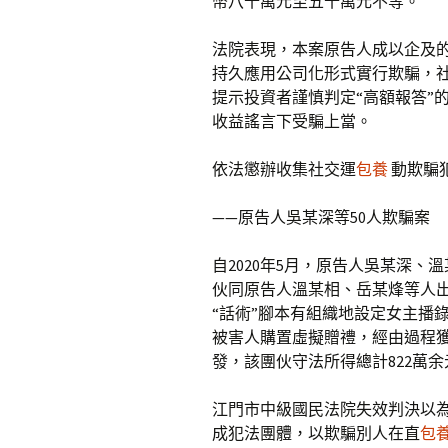
幣八十萬元至五十萬元不等。
法院表現，本案原告人成以企及
持久應用公司化形式實行欺騙，
提示投資者謹慎判定“高額報答”
收益謠言下受騙上當。
依法懲辦收集社交運
包養
動欺騙
——原告人吳某深等50人欺騙案
自2020年5月，原告人吳某深、
伙同原告人溫某相、岳某烽等人
“話術”腳本有組織地設定女主播
被害人購置虛擬贈禮，經由過程
發，該團伙守法所得總計822萬余
江門市中級國民法院失效判決以
成犯法團體，以欺騙別人在直
包