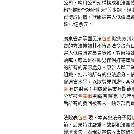
公司，應用公司架構構成犯法團
粉”“推粉”“話術聊天”等步調
實博取同情，欺騙被害人低價購置
達2.2億余元。
廣東省高等國民法
包養
院失效判
賣的方法掩飾其不符合法令占有
害人低價購置昂貴貨物，數額特
嬌嗔，應當是在跟男伴侶打德律
的所有的罪惡處分。原告人邱某
組織、批示的所有的犯法處分。
會迫害水平，以欺騙罪判處何某
養
有的財富；判處邱某業有期徒
分辨被
包養網
判處有期徒刑八年
后所有的發回被害人，缺乏部門
法院表
包養
現，本案犯法分子假
節、后果特殊嚴重，故對犯法團
經濟喪失，表現對電信收集欺騙