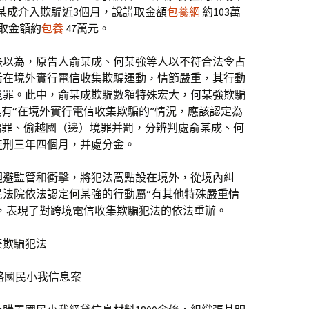
某成介入欺騙近3個月，說謊取金額
包養網
約103萬
取金額約
包養
47萬元。
決以為，原告人俞某成、何某強等人以不符合法令占
后在境外實行電信收集欺騙運動，情節嚴重，其行動
境罪。此中，俞某成欺騙數額特殊宏大，何某強欺騙
具有“在境外實行電信收集欺騙的”情況，應該認定為
騙罪、偷越國（邊）境罪并罰，分辨判處俞某成、何
徒刑三年四個月，并處分金。
迴避監管和衝擊，將犯法窩點設在境外，從境內糾
民法院依法認定何某強的行動屬“有其他特殊嚴重情
刑，表現了對跨境電信收集欺騙犯法的依法重辦。
集欺騙犯法
略國民小我信息案