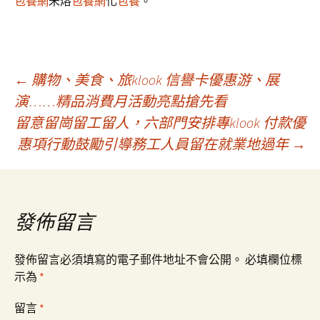
包養網
未熔
包養網
化
包養
。
文
←
購物、美食、旅klook 信譽卡優惠游、展
演……精品消費月活動亮點搶先看
留意留崗留工留人，六部門安排專klook 付款優
章
惠項行動鼓勵引導務工人員留在就業地過年
→
導
覽
發佈留言
發佈留言必須填寫的電子郵件地址不會公開。
必填欄位標
示為
*
留言
*