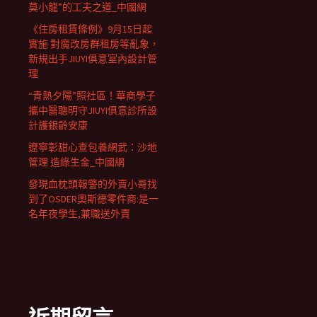
莫小龍”的工夫之道_中國網
《住房租賃條例》9月15日起
實施 對魔改房群租房等亂象，
新規出手JIUYI俱意室內設計管
理
“青熱夕陽”照社區！華商學子
攜中醫聰明守JIUYI俱意診所設
計護銀齡安康
遼寧彰甜心查包養網武：沙地
管理 造綠生金_中國網
發現血枕頭報警的外賣小哥找
到了OSDER奧斯德零件商:是一
名年夜學生,兼職送外賣