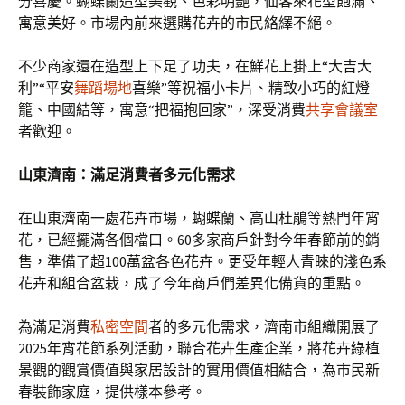
分喜慶。蝴蝶蘭造型美觀、色彩明艷，仙客來花型飽滿、
寓意美好。市場內前來選購花卉的市民絡繹不絕。
不少商家還在造型上下足了功夫，在鮮花上掛上“大吉大
利”“平安
舞蹈場地
喜樂”等祝福小卡片、精致小巧的紅燈
籠、中國結等，寓意“把福抱回家”，深受消費
共享會議室
者歡迎。
山東濟南：滿足消費者多元化需求
在山東濟南一處花卉市場，蝴蝶蘭、高山杜鵑等熱門年宵
花，已經擺滿各個檔口。60多家商戶針對今年春節前的銷
售，準備了超100萬盆各色花卉。更受年輕人青睞的淺色系
花卉和組合盆栽，成了今年商戶們差異化備貨的重點。
為滿足消費
私密空間
者的多元化需求，濟南市組織開展了
2025年宵花節系列活動，聯合花卉生產企業，將花卉綠植
景觀的觀賞價值與家居設計的實用價值相結合，為市民新
春裝飾家庭，提供樣本參考。