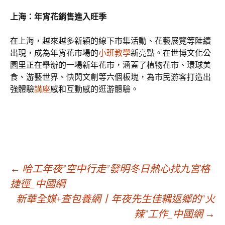
上海：年宵花銷售進入旺季
在上海，越來越多新穎的線下市集活動、花藝展覽等陸續
出現，成為年宵花市場的
小班教學
新亮點。在世博文化公
園里正在舉辦的一場新年花市，涵蓋了植物花市、環球美
食、游藝世界、快閃文創等六個板塊，為市民游客打造出
強體驗
講座
感和互動感的逛游體驗。
文
←
哈工年夜”空中行走”發明冬日熱心找九宮格
捷徑_中國網
新華全媒+查包養網丨年夜先生佳耦返鄉的“火
章
辣”工作_中國網
→