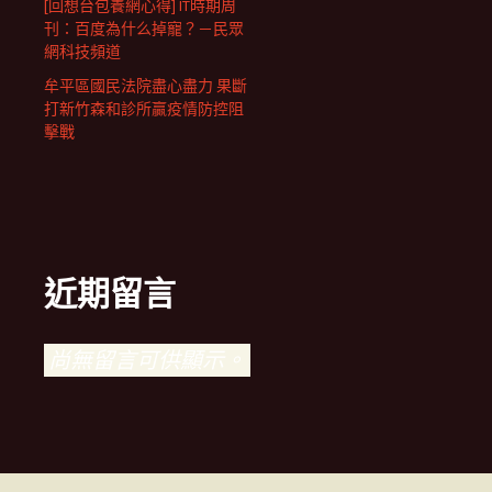
[回想台包養網心得] IT時期周
刊：百度為什么掉寵？－民眾
網科技頻道
牟平區國民法院盡心盡力 果斷
打新竹森和診所贏疫情防控阻
擊戰
近期留言
尚無留言可供顯示。