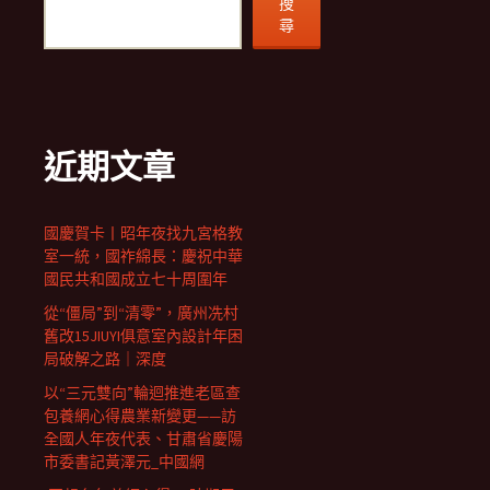
搜
尋
近期文章
國慶賀卡丨昭年夜找九宮格教
室一統，國祚綿長：慶祝中華
國民共和國成立七十周圍年
從“僵局”到“清零”，廣州冼村
舊改15JIUYI俱意室內設計年困
局破解之路｜深度
以“三元雙向”輪迴推進老區查
包養網心得農業新變更——訪
全國人年夜代表、甘肅省慶陽
市委書記黃澤元_中國網