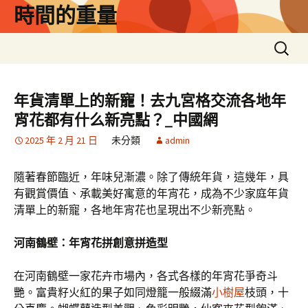
跳
時間的重量
至
主
搜
要
尋
內
關
容
鍵
年貨清單上的新寵！去九宮格交流各地年
字:
宵花都有什么新亮點？_中國網
2025 年 2 月 21 日
未分類
admin
隨著春節臨近，年味兒漸濃。除了傳統年貨，這幾年，具
有觀賞價值、承載美好寓意的年宵花，成為不少家庭年貨
清單上的新寵，各地年宵花也呈現出不少新亮點。
河南鶴壁：年宵花拼創意拼造型
在河南鶴壁一家花卉市場內，各式各樣的年宵花爭奇斗
艷。富貴籽火紅的果子如同燈籠一般綴滿
小樹屋
枝頭，十